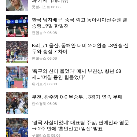
과 기세” [케터뷰]
풋볼리스트 08.08
한국 남자배구, 중국 꺾고 동아시아선수권 결
승행…9일 한일전
연합뉴스 08.08
K리그1 울산, 동해안 더비 2-0 완승…3연승·선
두와 승점 7 차이
연합뉴스 08.08
'축구의 신이 울었다' 메시 부친상, 향년 68
세…"며칠 동안 힘들었다“
위키트리 08.08
부천, 광주와 0-0 무승부… 3경기 연속 무패
한스경제 08.08
'결국 사실이었네' 대표팀 주장, 연예인과 염문
→ 2주 만에 '혼인신고+임신' 발표
풋볼리스트 08.08