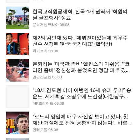
한국교직원공제회, 전국 4개 권역서 ‘회원의
날 골프행사’ 성료
문화저널코리아 08.08
제2의 김민재 떴다…데뷔전이었는데 최우수
선수 선정된 '한국 국가대표' (활약상)
위키트리 08.08
은퇴하는 '미국판 좀비' 엘킨스의 아쉬움, "'코
리안 좀비' 정찬성과 붙었으면 정말 피 튀겼을
텐데.."
일간스포츠 08.08
“18세 김도현 이어 이번엔 16세 슈퍼 루키” 송
윤도, 세계최강 조명우에 도전장[대한당구연
맹회장배]
MK빌리어드 08.08
“로드리 영입에 매우 자신감 보이고 있다, 첫
제안 거절에도 전혀 당황하지 않는다”…바르
셀로나, 맨시티에 상향 제안 예정
인터풋볼 08.08