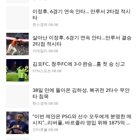
이정후, 6경기 연속 안타… 만루서 2타점 적시
타
한스경제 08.08
살아난 이정후, 6경기 연속 안타…만루서 결승
2타점 적시타
이데일리 08.08
김포FC, 청주FC에 3-0 완승…홈 첫 승 신고
STN스포츠 08.08
38일 만에 돌아온 김하성, 복귀전 2타수 무안
타 침묵
한스경제 08.08
“이번 제안은 PSG와 선수 모두에게 분명한 메
시지”…리버풀, 바르콜라 영입 위해 1875억 제
시→거절 예상에도 의미 있는 움직임
인터풋볼 08.08