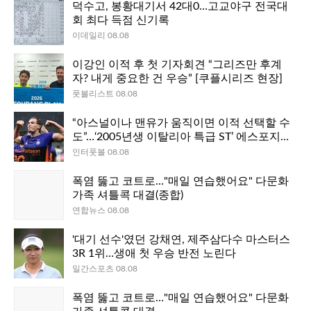
덕수고, 봉황대기서 42대0…고교야구 전국대
회 최다 득점 신기록
이데일리 08.08
이강인 이적 후 첫 기자회견 “그리즈만 후계
자? 내게 중요한 건 우승” [쿠플시리즈 현장]
풋볼리스트 08.08
“아스널이나 맨유가 움직이면 이적 선택할 수
도”…‘2005년생 이탈리아 특급 ST’ 에스포지
토, 캐릭 감독 책상에 스카우팅 보고서까지 올
인터풋볼 08.08
라갔다
폭염 뚫고 코트로…"매일 연습했어요" 다문화
가족 셔틀콕 대결(종합)
연합뉴스 08.08
'대기 선수'였던 강채연, 제주삼다수 마스터스
3R 1위…생애 첫 우승 반전 노린다
일간스포츠 08.08
폭염 뚫고 코트로…"매일 연습했어요" 다문화