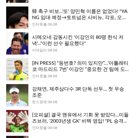
韓 축구 비보...'또' 양민혁 이름은 없었다! "YA
NG 임대 예정→토트넘은 사비뉴, 각포, 오시
멘 영입해야"
인터풋볼 08.08
시메오네 감동시킨 '이강인의 80명 한식 저
녁'..."이런 선수 필요했다"
이데일리 08.08
[IN PRESS] “등번호? 의미 있지만”…‘아틀레티
코 마드리드 7번’ 이강인 “중요한 건 팀에 도움
이 되는 것”
인터풋볼 08.08
강채연, 제주삼다수 3R 단독 선두... 첫 우승
조준
한스경제 08.08
[오피셜] 결국 맨유에서 기회 못 받았다...미들
즈브러, '2003년생 GK' 비텍 영입! "PL 승격이
목표"
인터풋볼 08.08