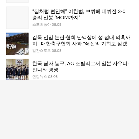
“집처럼 편안해” 이한범, 브뤼헤 데뷔전 3-0
승리 선봉 ‘MOM까지’
스포츠동아 08.08
감독 선임 논란·협회 난맥상에 성 접대 의혹까
지…대한축구협회 사과 "쇄신의 기회로 삼겠
다"
일간스포츠 08.08
한국 남자 농구, AG 조별리그서 일본·사우디·
인니와 경쟁
연합뉴스 08.08
[오피셜] 손흥민에 당해 대패→12위로 추락...
LA 갤럭시, 김민재와 나폴리 우승 함께 한 로
사노 임대
인터풋볼 08.08
35세 생일 자축포 쏜 트라웃…MLB 최초 ‘6차
례 생일 홈런’
이데일리 08.08