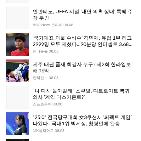
인판티노, UEFA 시절 '내연 의혹 상대' 특혜 주
장 부인
BBC News 코리아 08.08
‘국가대표 괴물 수비수’ 김민재, 유럽 1부 리그
2999명 모두 제쳤다…90분당 인터셉트 3.68
회 ‘전체 1위’
인터풋볼 08.08
제주 태권 품새 최강자 누구? 제2회 한라일보
배 개막
한라일보 08.08
“나 다시 돌아갈래” 스쿠발, 디트로이트 복귀
의사 ‘계약 디스카운트?’
스포츠동아 08.08
“25:0” 전국당구대회 女3쿠션서 ‘퍼펙트 게임’
나왔다…국내1위 박세정, 황령인에 완승
MK빌리어드 08.08