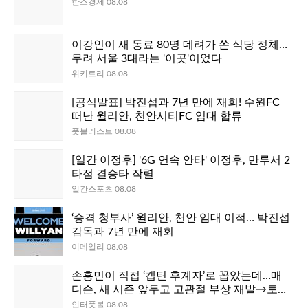
한스경제 08.08
이강인이 새 동료 80명 데려가 쏜 식당 정체…
무려 서울 3대라는 '이곳'이었다
위키트리 08.08
[공식발표] 박진섭과 7년 만에 재회! 수원FC
떠난 윌리안, 천안시티FC 임대 합류
풋볼리스트 08.08
[일간 이정후] '6G 연속 안타' 이정후, 만루서 2
타점 결승타 작렬
일간스포츠 08.08
‘승격 청부사’ 윌리안, 천안 임대 이적… 박진섭
감독과 7년 만에 재회
이데일리 08.08
손흥민이 직접 ‘캡틴 후계자’로 꼽았는데…매
디슨, 새 시즌 앞두고 고관절 부상 재발→토트
넘은 상태 관리, 개막전 명단 포함 기대
인터풋볼 08.08