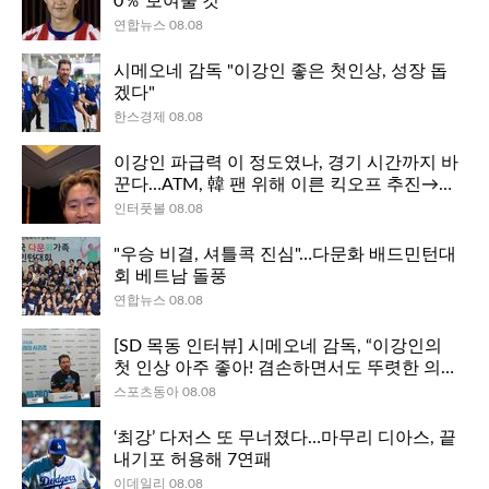
0％ 보여줄 것"
연합뉴스 08.08
시메오네 감독 "이강인 좋은 첫인상, 성장 돕
겠다"
한스경제 08.08
이강인 파급력 이 정도였나, 경기 시간까지 바
꾼다…ATM, 韓 팬 위해 이른 킥오프 추진→현
지 팬들은 “처음엔 달갑지 않았다”
인터풋볼 08.08
"우승 비결, 셔틀콕 진심"…다문화 배드민턴대
회 베트남 돌풍
연합뉴스 08.08
[SD 목동 인터뷰] 시메오네 감독, “이강인의
첫 인상 아주 좋아! 겸손하면서도 뚜렷한 의
지, AT 마드리드가 원한 선수”…‘골든보이’ 매
스포츠동아 08.08
력에 빠진 아르헨티나 명장
‘최강’ 다저스 또 무너졌다…마무리 디아스, 끝
내기포 허용해 7연패
이데일리 08.08