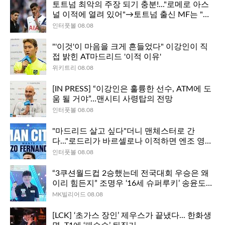
토트넘 최악의 주장 되기 충분!..."로메로 아스
널 이적에 열려 있어"→토트넘 출신 MF는 "제
발 나가라, 그는 짐덩어리"
인터풋볼 08.08
"'이것'이 마음을 크게 흔들었다" 이강인이 직
접 밝힌 AT마드리드 '이적 이유'
위키트리 08.08
[IN PRESS] “이강인은 훌륭한 선수, ATM에 도
움 될 거야”…맨시티 사령탑의 전망
인터풋볼 08.08
"마드리드 살고 싶다"더니 맨체스터로 간
다..."로드리가 바르셀로나 이적하면 엔조 영
입 검토"
인터풋볼 08.08
“3쿠션월드컵 2승했는데 전국대회 우승은 왜
이리 힘든지” 조명우 ‘16세 슈퍼루키’ 송윤도
꺾고 대한당구연맹회장배 정상
MK빌리어드 08.08
[LCK] ‘초가스 장인’ 제우스가 끝냈다... 한화생