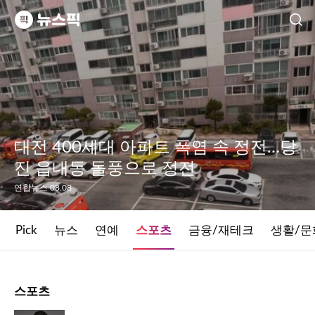
대전 400세대 아파트 폭염 속 정전…당
진 읍내동 돌풍으로 정전
연합뉴스 08.08
Pick
뉴스
연예
스포츠
금융/재테크
생활/문
스포츠