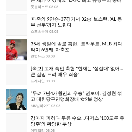
은 제가 이겼네요” LAFC 최고 유망주의 숭배
풋볼리스트 08.08
‘파죽의 9연승-37경기서 32승’ 보스턴, ‘AL 동
부 선두’까지 노린다
스포츠동아 08.08
35세 생일에 솔로 홈런…트라우트, MLB 최다
타이 6번째 '자축포'
연합뉴스 08.08
[속보] 고개 숙인 축협 "현재는 '성접대' 없어…
큰 실망 드려 매우 죄송"
프레시안 08.08
“무려 7년4개월만의 우승” 권보미, 김정현 꺾
고 대한당구연맹회장배 女9볼 정상
MK빌리어드 08.08
강아지 피하다 무릎 수술…다저스 ‘100도루 유
망주’의 황당한 부상
이데일리 08.08