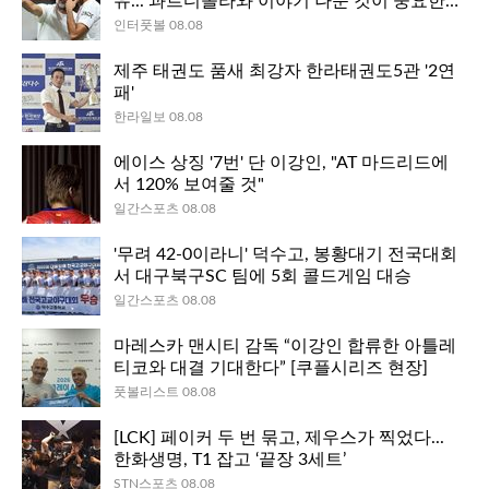
유..."과르디올라와 이야기 나눈 것이 중요한
역할 했어"
인터풋볼 08.08
제주 태권도 품새 최강자 한라태권도5관 '2연
패'
한라일보 08.08
에이스 상징 '7번' 단 이강인, "AT 마드리드에
서 120% 보여줄 것"
일간스포츠 08.08
'무려 42-0이라니' 덕수고, 봉황대기 전국대회
서 대구북구SC 팀에 5회 콜드게임 대승
일간스포츠 08.08
마레스카 맨시티 감독 “이강인 합류한 아틀레
티코와 대결 기대한다” [쿠플시리즈 현장]
풋볼리스트 08.08
[LCK] 페이커 두 번 묶고, 제우스가 찍었다...
한화생명, T1 잡고 ‘끝장 3세트’
STN스포츠 08.08