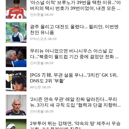
'아스널 이적' 브루노가 39번을 택한 이유..."아
버지의 택시 번호가 39번이었어, 내겐 모든 의
미가 담긴 번호"
인터풋볼 08.09
광주 올리고 대전도 올렸다... 윌리안, 이번엔
천안 유니폼
STN스포츠 08.09
무리뉴 아니었으면 비니시우스 아스널 갔
다..."북중미 월드컵 기간 중에 걸었던 전화 한
통이 상황 바꿨어"
인터풋볼 08.09
[PGS 7] 韓, 무관 설움 푸나…‘3치킨’ GK 1위,
DNS도 2위 ‘부활’
AP신문 08.09
'2시즌 연속 무관' 레알 진짜 달라진다...무리
뉴, 3가지 새 규칙 도입 "협력과 단결 지향하
는 팀 분위기 조성 위해"
인터풋볼 08.09
2부투어 뛰는 강채연, '약속의 땅' 제주서 우승