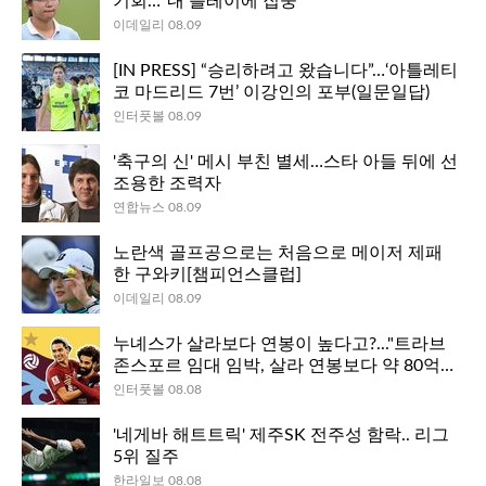
기회…"내 플레이에 집중"
이데일리 08.09
[IN PRESS] “승리하려고 왔습니다”…‘아틀레티
코 마드리드 7번’ 이강인의 포부(일문일답)
인터풋볼 08.09
'축구의 신' 메시 부친 별세…스타 아들 뒤에 선
조용한 조력자
연합뉴스 08.09
노란색 골프공으로는 처음으로 메이저 제패
한 구와키[챔피언스클럽]
이데일리 08.09
누녜스가 살라보다 연봉이 높다고?..."트라브
존스포르 임대 임박, 살라 연봉보다 약 80억
높아"
인터풋볼 08.08
'네게바 해트트릭' 제주SK 전주성 함락.. 리그
5위 질주
한라일보 08.08