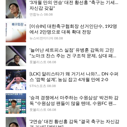
'3개월 만의 연승' 대전 황선홍 "축구는 기세…
자신감 갖길"
연합뉴스 08.08
[이슈IN] 대한축구협회장 선거인단수, 192명
에서 2만명으로 대폭 확대 전망
뉴스비전미디어 08.08
‘늘어난 세트피스 실점’ 유병훈 감독의 고민
“노마크 찬스 주는 건 구조적 문제, 상대 패턴
더 연구해야” [케터뷰]
풋볼리스트 08.08
[LCK] 알리스타가 왜 거기서 나와?... DN 수퍼
스 ‘깜짝 설계’, 농심 잡고 4개월 만에 2-0
STN스포츠 08.08
'승격 경쟁에서 마주하는 수원삼성' 박건하 감
독 "수원삼성 팬들이 많을 텐데, 수원FC 팬들
도 많이 와달라" [케터뷰]
풋볼리스트 08.08
‘2연승’ 대전 황선홍 감독 “결국 축구는 자신감