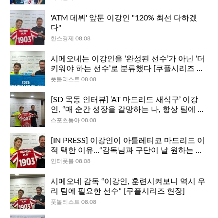
'ATM 데뷔' 앞둔 이강인 "120% 최선 다하겠
다"
한스경제 08.08
시메오네는 이강인을 ‘완성된 선수’가 아닌 ‘더
키워야 하는 선수’로 분류했다 [쿠플시리즈 현
장]
풋볼리스트 08.08
[SD 목동 인터뷰] ‘AT 마드리드 새식구’ 이강
인, “매 순간 성장을 갈망하는 나, 항상 팀에 보
탬이 되길”…120% 헌신과 우승 도전 약속
스포츠동아 08.08
[IN PRESS] 이강인이 아틀레티코 마드리드 이
적 택한 이유…“감독님과 구단이 날 원하는 마
음 느껴졌어”
인터풋볼 08.08
시메오네 감독 “이강인, 훈련시켜보니 역시 우
리 팀에 필요한 선수” [쿠플시리즈 현장]
풋볼리스트 08.08