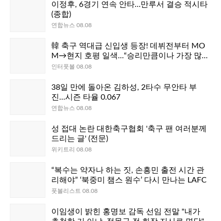
이정후, 6경기 연속 안타…만루서 결승 적시타
(종합)
연합뉴스 08.08
韓 축구 역대급 신입생 등장! 데뷔전부터 MO
M→현지 호평 일색…“승리만큼이나 가장 많
은 관심을 받은 선수는 이한범”
인터풋볼 08.08
38일 만에 돌아온 김하성, 2타수 무안타 부
진…시즌 타율 0.067
연합뉴스 08.08
성 접대 논란 대한축구협회 '축구 팬 여러분께
드리는 글' (전문)
위키트리 08.08
“복수는 약자나 하는 짓, 손흥민 출전 시간 관
리해야” ‘북중미 챔스 원수’ 다시 만나는 LAFC
풋볼리스트 08.08
이임생이 밝힌 홍명보 감독 선임 전말 "내가