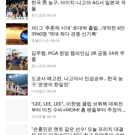
한국 男 농구, 아이치-나고야 AG서 일본과 격
돌
한스경제 08.08
J리그 '추춘제 시대' 초대박 출발…개막전 6만
3960명 '역대 최다 관중 신기록'
풋볼리스트 08.08
김주형, PGA 윈덤 챔피언십 2R 공동 14위 주
춤
한스경제 08.08
도쿄서 예고편, 나고야서 진검승부…한국 농
구 ‘운명의 한일전’
이데일리 08.08
"LEE, LEE, LEE"...이한범 클럽 브뤼헤 데뷔전
부터 미친 수비+MOM! 홈 팬들부터 주장까지
극찬→"자신이 어떤 선수인지 보여줘"
인터풋볼 08.08
“손흥민은 멘토 같은 선수! 오늘 프리킥 대결