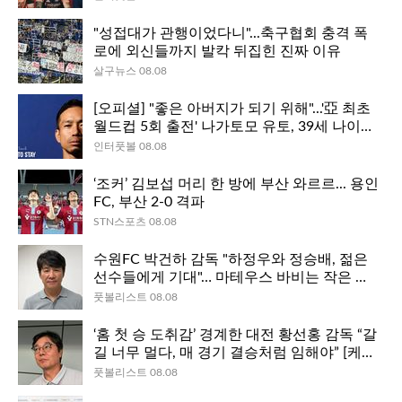
"성접대가 관행이었다니"...축구협회 충격 폭
로에 외신들까지 발칵 뒤집힌 진짜 이유
살구뉴스 08.08
[오피셜] "좋은 아버지가 되기 위해"...'亞 최초
월드컵 5회 출전' 나가토모 유토, 39세 나이에
도 현역 이어가! "아내도 부탁하더라"
인터풋볼 08.08
‘조커’ 김보섭 머리 한 방에 부산 와르르... 용인
FC, 부산 2-0 격파
STN스포츠 08.08
수원FC 박건하 감독 "하정우와 정승배, 젊은
선수들에게 기대"… 마테우스 바비는 작은 부
상 [케터뷰]
풋볼리스트 08.08
‘홈 첫 승 도취감’ 경계한 대전 황선홍 감독 “갈
길 너무 멀다, 매 경기 결승처럼 임해야” [케터
뷰]
풋볼리스트 08.08