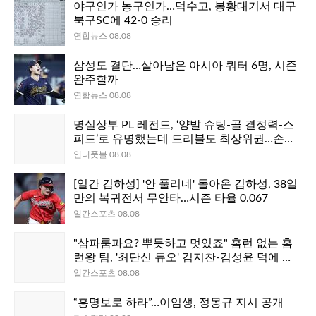
야구인가 농구인가…덕수고, 봉황대기서 대구
북구SC에 42-0 승리
연합뉴스 08.08
삼성도 결단…살아남은 아시아 쿼터 6명, 시즌
완주할까
연합뉴스 08.08
명실상부 PL 레전드, ‘양발 슈팅-골 결정력-스
피드’로 유명했는데 드리블도 최상위권…손흥
민, 최근 10시즌 돌파 성공 전체 10위
인터풋볼 08.08
[일간 김하성] '안 풀리네' 돌아온 김하성, 38일
만의 복귀전서 무안타…시즌 타율 0.067
일간스포츠 08.08
"삼파룸파요? 뿌듯하고 멋있죠" 홈런 없는 홈
런왕 팀, '최단신 듀오' 김지찬-김성윤 덕에 산
다 [IS 스타]
일간스포츠 08.08
“홍명보로 하라”…이임생, 정몽규 지시 공개