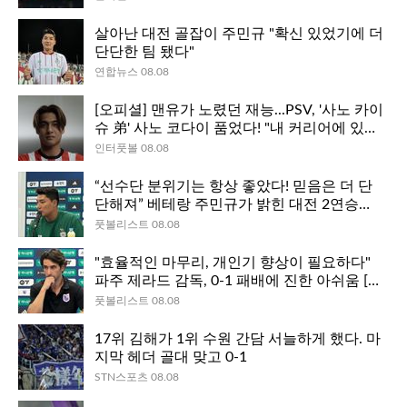
살아난 대전 골잡이 주민규 "확신 있었기에 더
단단한 팀 됐다"
연합뉴스 08.08
[오피셜] 맨유가 노렸던 재능...PSV, '사노 카이
슈 弟' 사노 코다이 품었다! "내 커리어에 있어
서 이상적인 다음 단계"
인터풋볼 08.08
“선수단 분위기는 항상 좋았다! 믿음은 더 단
단해져” 베테랑 주민규가 밝힌 대전 2연승의
의미 [케터뷰]
풋볼리스트 08.08
"효율적인 마무리, 개인기 향상이 필요하다"
파주 제라드 감독, 0-1 패배에 진한 아쉬움 [케
터뷰]
풋볼리스트 08.08
17위 김해가 1위 수원 간담 서늘하게 했다. 마
지막 헤더 골대 맞고 0-1
STN스포츠 08.08