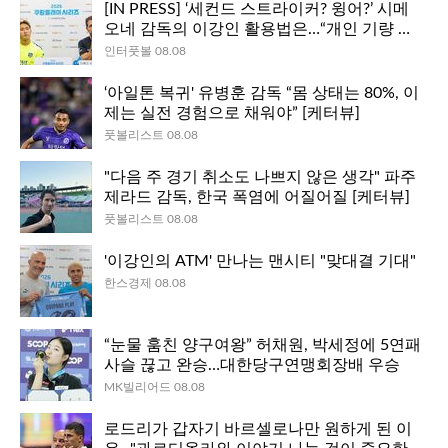
[IN PRESS] ‘세컨드 스트라이커? 윙어?’ 시메
오네 감독의 이강인 활용법은…“개인 기량 극
대화에 초점”
인터풋볼 08.08
‘아일톤 복귀' 유병훈 감독 “몸 상태는 80%, 이
제는 실전 경험으로 채워야” [케터뷰]
풋볼리스트 08.08
"다음 주 경기 취소도 나쁘지 않은 생각" 파주
제라드 감독, 한국 폭염에 어질어질 [케터뷰]
풋볼리스트 08.08
'이강인의 ATM' 만나는 맨시티 "맞대결 기대"
한스경제 08.08
“눈물 훔친 양구여왕” 허채원, 박세정에 5연패
사슬 끊고 완승…대한당구연맹회장배 우승
MK빌리어드 08.08
로드리가 갑자기 바르셀로나만 원하게 된 이