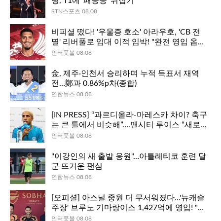
명, T1에 ‘패승승’ 뒤집기
STN스포츠 08.08
비피셜 떴다! '우울증 호소' 아라우호, 'CB 전
멸' 리버풀로 임대 이적 임박! "완전 영입 옵션
도 포함"
인터풋볼 08.08
金, 제주·인천서 승리하며 누적 득표서 재역
전…鄭과 0.86%p차(종합)
연합뉴스 08.08
[IN PRESS] “과르디올라-마레스카 차이? 축구
는 큰 틀에서 비슷해”….맨시티 루이스 “새로운
아이디어 주입 중”
인터풋볼 08.08
"이강인의 새 출발 응원"…아틀레티코 훈련 달
군 뜨거운 팬심
연합뉴스 08.08
[오피셜] 아스널 중원 더 무서워졌다...'뉴캐슬
주장' 브루노 기마랑이스 1,427억에 영입! "여
러분의 전사가 될 것"
인터풋볼 08.08