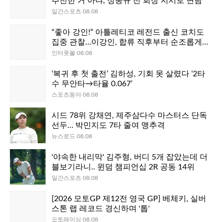
추천한 거 아냐, 정몽규 전 회장 지시로 면담"
일간스포츠 08.08
“좋아 강인!” 아틀레티코 레전드 출신 코치도
집중 관찰…이강인, 합류 직후부터 순조롭게
적응 “모두가 세심하게 지켜봤다”
인터풋볼 08.08
‘복귀 후 첫 출전’ 김하성, 기회 못 살렸다 ‘2타
수 무안타→타율 0.067’
스포츠동아 08.08
시드 78위 강채연, 제주삼다수 마스터스 단독
선두… 박민지도 7타 줄여 맹추격
뉴스로드 08.08
'야속한 내리막' 김주형, 버디 5개 잡았는데 더
블보기라니.. 윈덤 챔피언십 2R 공동 14위
일간스포츠 08.08
[2026 모토GP 제12전 영국 GP] 베체키, 실버
스톤 랩 레코드 경신하며 '톱'
오토레이싱 08.08