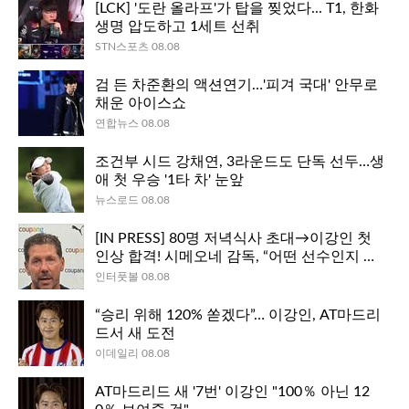
[LCK] '도란 올라프'가 탑을 찢었다... T1, 한화
생명 압도하고 1세트 선취
STN스포츠 08.08
검 든 차준환의 액션연기…'피겨 국대' 안무로
채운 아이스쇼
연합뉴스 08.08
조건부 시드 강채연, 3라운드도 단독 선두…생
애 첫 우승 '1타 차' 눈앞
뉴스로드 08.08
[IN PRESS] 80명 저녁식사 초대→이강인 첫
인상 합격! 시메오네 감독, “어떤 선수인지 보
여줬어” 만족
인터풋볼 08.08
“승리 위해 120% 쏟겠다”… 이강인, AT마드리
드서 새 도전
이데일리 08.08
AT마드리드 새 '7번' 이강인 "100％ 아닌 12