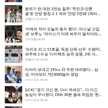
분위기 탄 대전 2연승 질주! ‘주민규·안톤
골’로 안양 원정 2-1 격파 ‘안양 2연패’ [케리
뷰]
풋볼리스트 08.08
'어제의 적이 오늘의 동지 됐다'...'아스널 신입
생' 브루노 "라이스가 이제 싸우지 말자더라,
함께 아스널을 위해 우승하고파"
인터풋볼 08.08
'프리조 리그 11호골, 득점 단독 선두' 수원FC,
파주에 1-0 승 '다이렉트 승격 경쟁, 2위 서울E
와 1점 차' [케리뷰]
풋볼리스트 08.08
미야지 보내고 193㎝ 日 우완 데려왔다... 삼
성, 미야모리 7만3000달러 영입
STN스포츠 08.08
[LCK] “경기 끄신 분, 다시 켜세요”... 다 이긴
농심이 무너졌다, DNS 30분 열세 뒤집은 ‘한
타 한 방’
STN스포츠 08.08