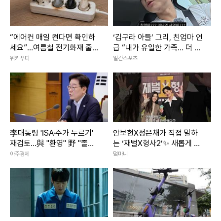
“에어컨 매일 켠다면 확인하
‘김구라 아들’ 그리, 친엄마 언
세요”…여름철 전기화재 줄이
급 “내가 유일한 가족… 더 챙
는 점검법
기려고”
위키푸디
일간스포츠
李대통령 'ISA·주가 누르기'
안보현X정은채가 직접 말하
재검토…與 "환영" 野 "졸속
는 ‘재벌X형사2’✨ 새롭게 돌
국정"
아온 두 사람의 이야기｜재벌
아주경제
덬마니
X형사2