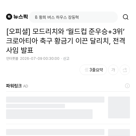
[오피셜] 모드리치와 ‘월드컵 준우승+3위’
크로아티아 축구 황금기 이끈 달리치, 전격
사임 발표
인터풋볼
2026-07-09 00:30:00
신고
3줄요약
파워링크
AD