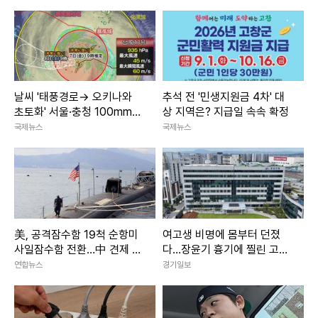
날씨 '태풍경로→ 오키나와
추석 전 '민생지원금 4차' 대
초토화' 서울·충청 100mm이
상 지역은? 지급일 속속 확정
상 소나기 주말날씨
국제뉴스
국제뉴스
美, 공격잠수함 19척 순항미
여고생 비명에 몸부터 던졌
사일잠수함 전환…中 견제 강
다…장윤기 흉기에 찔린 고교
화
생 ‘의상자’ 인정
연합뉴스
경기일보