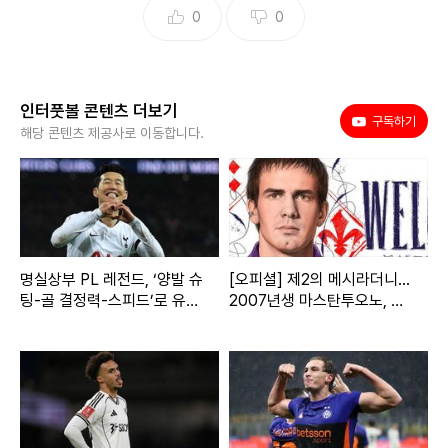
0
0
인터풋볼 콘텐츠 더보기
유튜브
구독하기
해당 콘텐츠 제공사로 이동합니다.
명실상부 PL 레전드, ‘양발 슈
[오피셜] 제2의 메시라더니...
팅-골 결정력-스피드’로 유명
2007년생 마스탄투오노, 레
했는데 드리블도 최상위권…
알 마드리드 악성재고 전락→
손흥민, 최근 10시즌 돌파 성
피오렌티나 전격 임대!
공 전체 10위