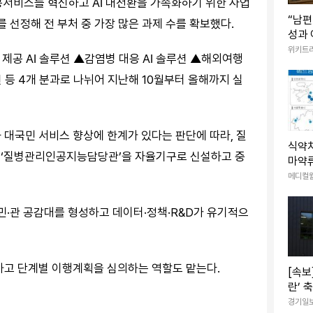
공서비스를 혁신하고 AI 대전환을 가속화하기 위한 사업
“남편
를 선정해 전 부처 중 가장 많은 과제 수를 확보했다.
성과 
습니다
위키트
제공 AI 솔루션 ▲감염병 대응 AI 솔루션 ▲해외여행
네요”
 등 4개 분과로 나뉘어 지난해 10월부터 올해까지 실
 대국민 서비스 향상에 한계가 있다는 판단에 따라, 질
식약처
할 ‘질병관리인공지능담당관’을 자율기구로 신설하고 중
마약류
대마
메디컬
민·관 공감대를 형성하고 데이터·정책·R&D가 유기적으
하고 단계별 이행계획을 심의하는 역할도 맡는다.
[속보
란’ 
현재는
경기일