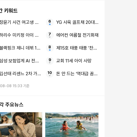
간 키워드
장윤기 사건 여고생 고교생
YG 사옥 골프채 20대 여성
하리수 미키정 아이 못 낳아
에어컨 여름철 전기화재
블랙핑크 제니 데뷔 10주년 장문의 편지
제15호 태풍 태풍 '찬홈' 동해
삼성 보험업계 AI 전면전
교회 11세 아이 사망
김선태 리센느 2차 가해 논란 8초짜리 근황 영상
돈 안 드는 ‘역대급 꼼수’ 비닐 1장 화장실 바
08-08 15:33 기준
시각 주요뉴스