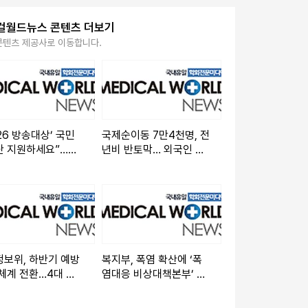
컬월드뉴스 콘텐츠 더보기
콘텐츠 제공사로 이동합니다.
026 방송대상’ 국민
국제순이동 7만4천명, 전
단 지원하세요”…만
년비 반토막… 외국인 순
 이상 국민 누구나
유입 4만8천명 급감
보위, 하반기 예방
복지부, 폭염 확산에 ‘폭
체계 전환…4대 역
염대응 비상대책본부’ 가
로 AI 시대 대응
동