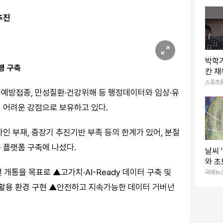
어”
추진
박학기
행 구축
칸 채
자와
스포츠
가예방접종, 만성질환·건강위해 등 행정데이터와 임상·유
 어려운 강점으로 보유하고 있다.
인 부재, 중장기 추진기반 부족 등의 한계가 있어, 분절
 플랫폼 구축에 나섰다.
날씨 
와 초
 개통을 목표로 ▲고가치·AI-Ready 데이터 구축 및
0m
국제뉴
씨
I 활용 환경 구현 ▲안전하고 지속가능한 데이터 거버넌