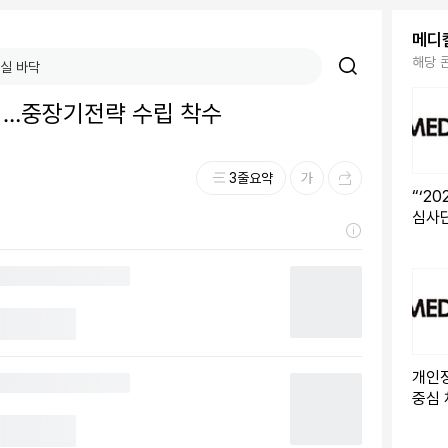
메디
해당 
출범…중장기전략 수립 착수
3줄요약
“‘2
심사
19세
가능
개인정
중심 
점과제