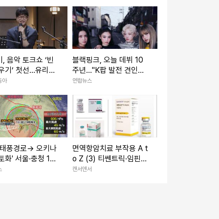
, 음악 토크쇼 ‘빈
블랙핑크, 오늘 데뷔 10
우기’ 첫선…유리상
주년…"K팝 발전 견인한
 출발
문화 아이콘"
동아
연합뉴스
'태풍경로→ 오키나
면역항암치료 부작용 A t
토화' 서울·충청 10
o Z (3) 티쎈트릭·임핀지
m이상 소나기 주말날
·바벤시오
스
캔서앤서