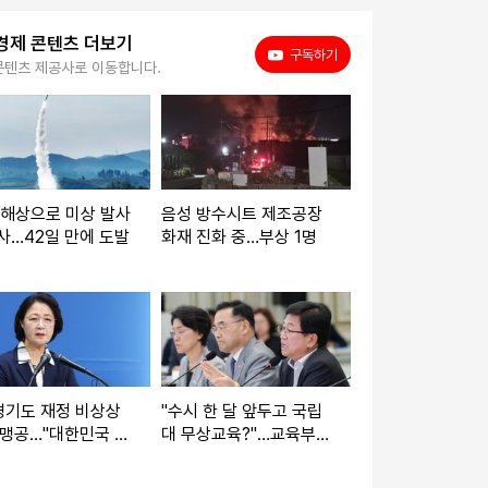
경제 콘텐츠 더보기
유튜브
구독하기
콘텐츠 제공사로 이동합니다.
동해상으로 미상 발사
음성 방수시트 제조공장
사…42일 만에 도발
화재 진화 중…부상 1명
'경기도 재정 비상상
"수시 한 달 앞두고 국립
 맹공…"대한민국 미
대 무상교육?"…교육부
 수도"
'갈라치기' 정책에 지방
사립대 벼랑 끝