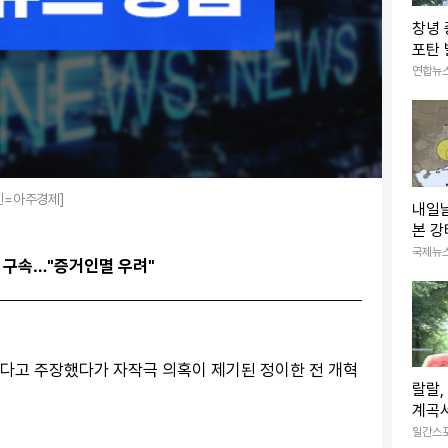
창녕
포탄 
력없는
연합뉴
진=아주경제]
내일
본 강
엔 
국제뉴
 구속…"증거인멸 우려"
당했다고 주장했다가 자작극 의혹이 제기된 정이한 전 개혁
랄랄,
계곡서
포즈 
일간스