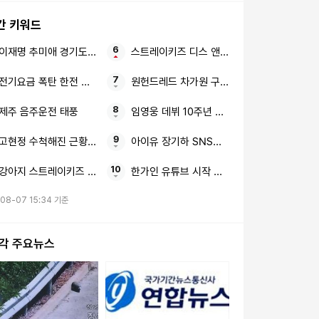
간 키워드
이재명 추미애 경기도 재정 비상
스트레이키즈 디스 앤드 댓 리노
전기요금 폭탄 한전 에어컨 절전법
원헌드레드 차가원 구속 송치
제주 음주운전 태풍
임영웅 데뷔 10주년 에스콰이어 3종
고현정 수척해진 근황 뼈말라 근황
아이유 장기하 SNS에 전 연인
강아지 스트레이키즈 승민 BTS 뷔
한가인 유튜브 시작 삶 마감
08-07 15:34 기준
시각 주요뉴스