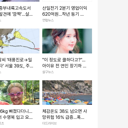
 중부내륙고속도서
산일전기 2분기 영업이익
발견에 '깜짝'…살상
620억원…작년 동기 대
 모의탄(종합)
비 34.3%↑
스
연합뉴스
날씨 '태풍진로→일
"이 정도로 쿨하다고?"...
타' 서울 39도, 주말
아이유 전 연인 장기하 노
비소식
래 BGM 선택해 난리 난
스
살구뉴스
상황
 6kg 빠졌다더니…
체감온도 38도 넘으면 사
 수영복 입고 요염
망위험 16% 급증…폭염
[IS하이컷]
때 꼭 지켜야 할 예방수칙
포츠
더드라이브