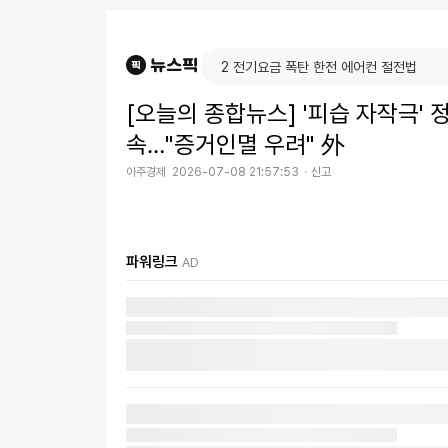
[오늘의 종합뉴스] '피습 자작극'
속…"증거인멸 우려" 外
아주경제
2026-07-08 21:57:53
신고
파워링크
AD