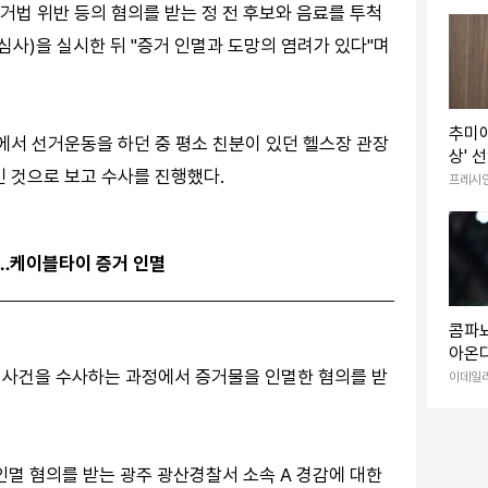
법 위반 등의 혐의를 받는 정 전 후보와 음료를 투척
심사)을 실시한 뒤 "증거 인멸과 도망의 염려가 있다"며
추미애
구에서 선거운동을 하던 중 평소 친분이 있던 헬스장 관장
상' 
민 것으로 보고 수사를 진행했다.
전직 
프레시
속…케이블타이 증거 인멸
콤파뇨
아온다
 사건을 수사하는 과정에서 증거물을 인멸한 혐의를 받
두고
이데일
멸 혐의를 받는 광주 광산경찰서 소속 A 경감에 대한