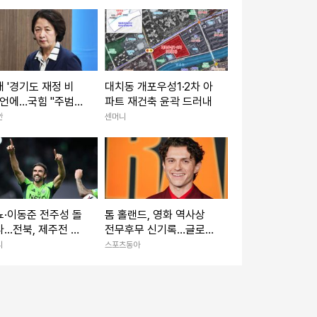
 '경기도 재정 비
대치동 개포우성1·2차 아
선언에…국힘 "주범은
파트 재건축 윤곽 드러내
도지사 이재명"
안
센머니
·이동준 전주성 돌
톰 홀랜드, 영화 역사상
...전북, 제주전 앞
전무후무 신기록…글로벌
 천군만마
오프닝 톱4 모두 싹쓸이
리
스포츠동아