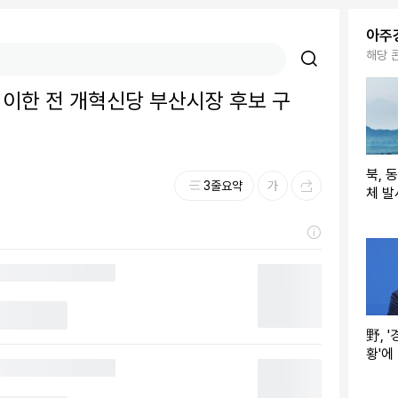
아주
해당 
 정이한 전 개혁신당 부산시장 후보 구
북, 
3줄요약
체 발
野, 
황'에
래 될