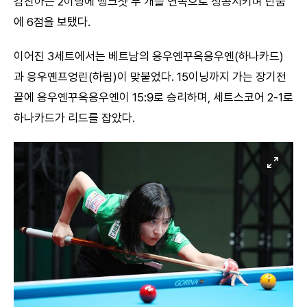
김진아는 2이닝에 뱅크샷 두 개를 연속으로 성공시키며 단숨
에 6점을 보탰다.
이어진 3세트에서는 베트남의 응우옌꾸옥응우옌(하나카드)
과 응우옌프엉린(하림)이 맞붙었다. 15이닝까지 가는 장기전
끝에 응우옌꾸옥응우옌이 15:9로 승리하며, 세트스코어 2-1로
하나카드가 리드를 잡았다.