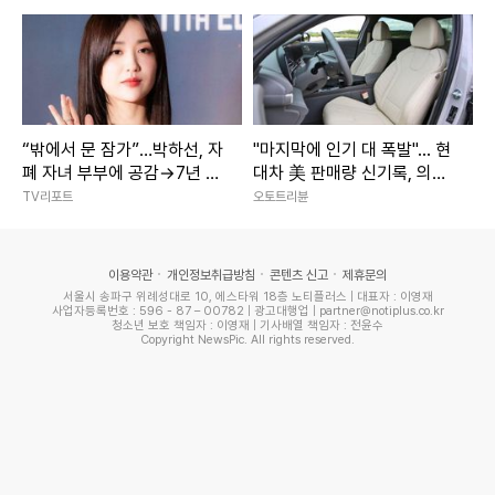
“밖에서 문 잠가”…박하선, 자
"마지막에 인기 대 폭발"... 현
폐 자녀 부부에 공감→7년 전
대차 美 판매량 신기록, 의외
세상 떠난 동생 떠올렸다 (‘이
로 '이 차'가 39% 더 팔렸다
TV리포트
오토트리뷴
숙캠’)
이용약관
개인정보취급방침
콘텐츠 신고
제휴문의
서울시 송파구 위례성대로 10, 에스타워 18층 노티플러스 | 대표자 : 이영재
사업자등록번호 : 596 - 87 – 00782 | 광고대행업 | partner@notiplus.co.kr
청소년 보호 책임자 : 이영재 | 기사배열 책임자 : 전윤수
Copyright NewsPic. All rights reserved.