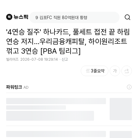
'4연승 질주' 하나카드, 풀세트 접전 끝 하림
연승 저지…우리금융캐피탈, 하이원리조트
꺾고 3연승 [PBA 팀리그]
빌리어즈
2026-07-08 19:29:14
신고
3줄요약
파워링크
AD