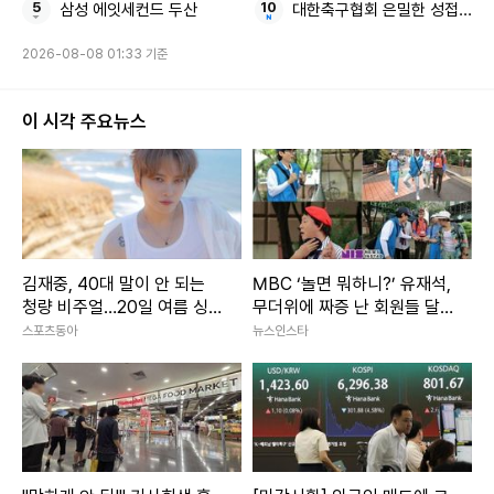
삼성 에잇세컨드 두산
대한축구협회 은밀한 성접대
2026-08-08 01:33 기준
이 시각 주요뉴스
김재중, 40대 말이 안 되는
MBC ‘놀면 뭐하니?’ 유재석,
청량 비주얼…20일 여름 싱글
무더위에 짜증 난 회원들 달
발매
랠 수 있을까
스포츠동아
뉴스인스타