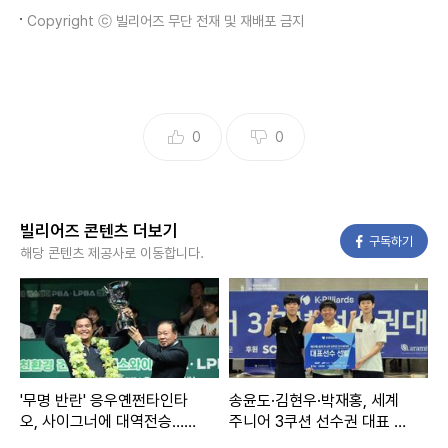
Copyright ⓒ 빌리어즈 무단 전재 및 재배포 금지
0
0
빌리어즈 콘텐츠 더보기
페이스북
구독하기
해당 콘텐츠 제공사로 이동합니다.
'무명 반란' 응우옌쩐타인타
송윤도·김현우·박재홍, 세계
오, 사이그너에 대역전승…프
주니어 3쿠션 선수권 대표 선
로 데뷔 59일 만에 PBA 정상
발…3년 만의 정상 탈환 도전