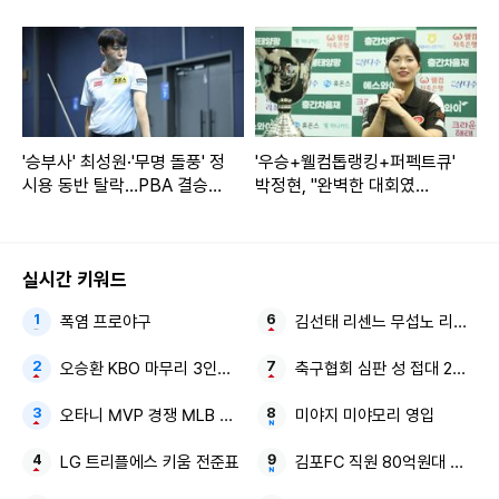
'승부사' 최성원·'무명 돌풍' 정
'우승+웰컴톱랭킹+퍼펙트큐'
시용 동반 탈락…PBA 결승은
박정현, "완벽한 대회였
사이그너-응우옌쩐타인타오
다…'스승' 김가영의 LPBA 업
적 넘는 게 목표"
실시간 키워드
폭염 프로야구
김선태 리센느 무섭노 리센느 2
오승환 KBO 마무리 3인방 김도영·안현민
축구협회 심판 성 접대 2억원대
오타니 MVP 경쟁 MLB 새 역사
미야지 미야모리 영입
LG 트리플에스 키움 전준표
김포FC 직원 80억원대 횡령