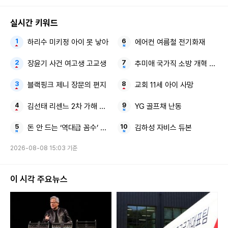
실시간 키워드
하리수 미키정 아이 못 낳아
에어컨 여름철 전기화재
장윤기 사건 여고생 고교생
추미애 국가직 소방 개혁 시급
블랙핑크 제니 장문의 편지
교회 11세 아이 사망
김선태 리센느 2차 가해 논란 8초짜리 근황 영상
YG 골프채 난동
돈 안 드는 ‘역대급 꼼수’ 비닐 1장 화장실 바닥
김하성 자비스 듀본
2026-08-08 15:03 기준
이 시각 주요뉴스