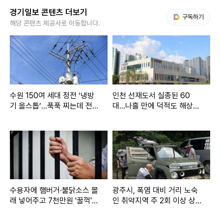
경기일보 콘텐츠 더보기
다음 My뉴스
구독하기
해당 콘텐츠 제공사로 이동합니다.
수원 150여 세대 정전 ‘냉방
인천 선재도서 실종된 60
기 올스톱’…푹푹 찌는데 전기
대…나흘 만에 덕적도 해상서
까지 끊겼다
숨진 채 발견
수용자에 햄버거·불닭소스 몰
광주시, 폭염 대비 거리 노숙
래 넣어주고 7천만원 '꿀꺽'…
인 취약지역 주 2회 이상 상시
교도관 징역 7년
예찰