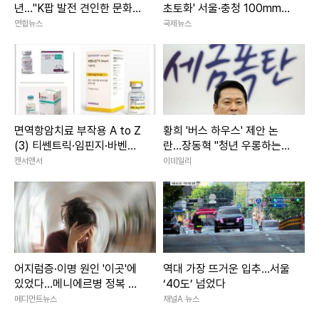
년…"K팝 발전 견인한 문화
초토화' 서울·충청 100mm이
아이콘"
상 소나기 주말날씨
연합뉴스
국제뉴스
면역항암치료 부작용 A to Z
황희 '버스 하우스' 제안 논
(3) 티쎈트릭·임핀지·바벤시
란…장동혁 "청년 우롱하는
오
정책"
캔서앤서
이데일리
어지럼증·이명 원인 '이곳'에
역대 가장 뜨거운 입추…서울
있었다…메니에르병 정복 길
‘40도’ 넘었다
열리나
메디먼트뉴스
채널A 뉴스