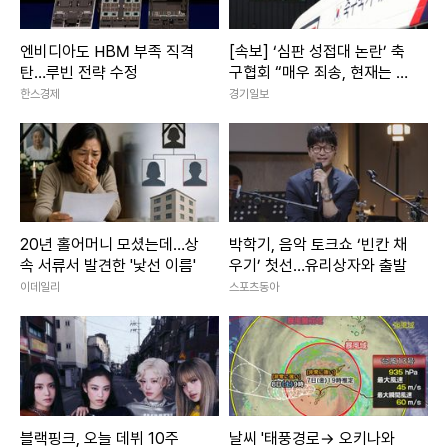
엔비디아도 HBM 부족 직격
[속보] ‘심판 성접대 논란’ 축
탄…루빈 전략 수정
구협회 “매우 죄송, 현재는 그
런 행위 절대 없어”
한스경제
경기일보
20년 홀어머니 모셨는데…상
박학기, 음악 토크쇼 ‘빈칸 채
속 서류서 발견한 '낯선 이름'
우기’ 첫선…유리상자와 출발
이데일리
스포츠동아
블랙핑크, 오늘 데뷔 10주
날씨 '태풍경로→ 오키나와