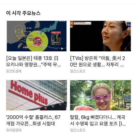
이 시각 주요뉴스
[오늘 일본은] 태풍 13호 日
[TVis] 방은희 “아들, 美서 2
오키나와 영향권…“주택 무너
0만 원으로 생활… 자투리 고
질 강풍” 최대 200㎜ 폭우
기 먹는다고” 눈물 (특종세
포인트경제
일간스포츠
상)
'2000억 수혈' 홈플러스, 67
랄랄, 6kg 빠졌다더니… 계곡
개점 가오픈…회생 시험대
서 수영복 입고 요염 포즈 [IS
하이컷]
프라임경제
일간스포츠