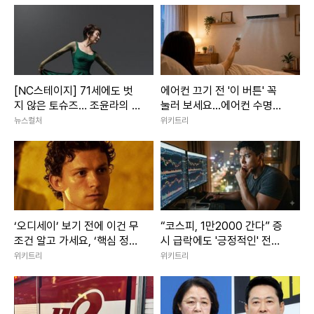
[NC스테이지] 71세에도 벗
에어컨 끄기 전 '이 버튼' 꼭
지 않은 토슈즈… 조윤라의 시
눌러 보세요...에어컨 수명이
간은 아직 현재형
늘어납니다
뉴스컬처
위키트리
‘오디세이’ 보기 전에 이건 무
“코스피, 1만2000 간다” 증
조건 알고 가세요, ‘핵심 정보’
시 급락에도 '긍정적인' 전망
7가지 (+오디세이 쿠키 유무
나온 이유
위키트리
위키트리
는?)