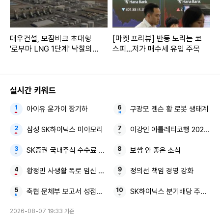
대우건설, 모잠비크 초대형
[마켓 프리뷰] 반등 노리는 코
'로부마 LNG 1단계' 낙찰의향
스피…저가 매수세 유입 주목
서(LOI) 수령
실시간 키워드
아이유 윤가이 장기하
구광모 젠슨 황 로봇 생태계
삼성 SK하이닉스 미야모리
이강인 아틀레티코행 2023-2
SK증권 국내주식 수수료 평생 우대 비대면 고객
보쌈 안 좋은 소식
황정민 사생활 폭로 임신 축하 전화
정의선 책임 경영 강화
축협 문체부 보고서 성접대 기자
SK하이닉스 분기배당 주주환원
2026-08-07 19:33 기준