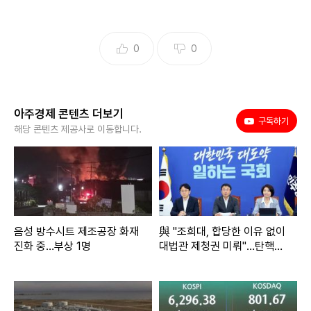
0
0
아주경제 콘텐츠 더보기
유튜브
구독하기
해당 콘텐츠 제공사로 이동합니다.
음성 방수시트 제조공장 화재
與 "조희대, 합당한 이유 없이
진화 중…부상 1명
대법관 제청권 미뤄"…탄핵은
'신중'