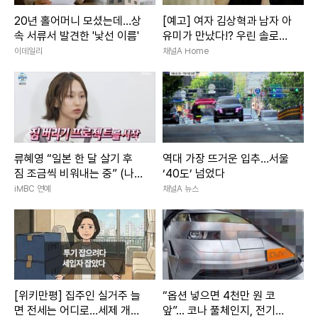
20년 홀어머니 모셨는데…상
[예고] 여자 김상혁과 남자 아
속 서류서 발견한 '낯선 이름'
유미가 만났다!? 우린 솔로탈
출 준비 중~♥
이데일리
채널A Home
류혜영 “일본 한 달 살기 후
역대 가장 뜨거운 입추…서울
짐 조금씩 비워내는 중” (나혼
‘40도’ 넘었다
산)
iMBC 연예
채널A 뉴스
[위키만평] 집주인 실거주 늘
“옵션 넣으면 4천만 원 코
면 전세는 어디로…세제 개편
앞”... 코나 풀체인지, 전기차