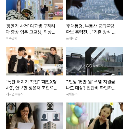
'장윤기 사건' 여고생 구하려
李대통령, 부동산 공급물량
다 중상 입은 고교생, 의상자
확보 총력전… "기존 방식 매
인정
달리지 말라"
아주경제
프레시안
"폭탄 터지기 직전" '재벌X형
'1인당 15만 원' 폭염 지원금
사2', 안보현·정은채 조합으로
나도 대상? 진단비 확인하세
화려한 출격
요
메디먼트뉴스
국제뉴스