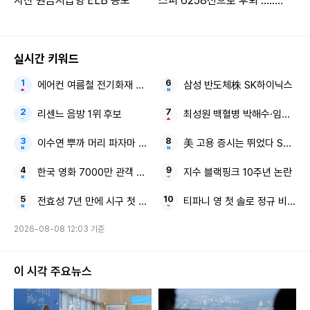
자산 원금지급형 ELB 공모
스피 6258선으로 후퇴 .....2
차전지·은행주는 강세
실시간 키워드
에어컨 여름철 전기화재 전력 사용량
삼성 반도체株 SK하이닉스
리센느 음방 1위 후보
최성원 백혈병 박해수·임철수
이수연 뿌까 머리 파자마 파티
美 고용 증시는 뛰었다 S&P50
한국 영화 7000만 관객 감독 깜짝 발언
지수 블랙핑크 10주년 논란
전효성 7년 만에 시구 첫 평가
티파니 영 첫 솔로 정규 비주얼
2026-08-08 12:03 기준
이 시각 주요뉴스