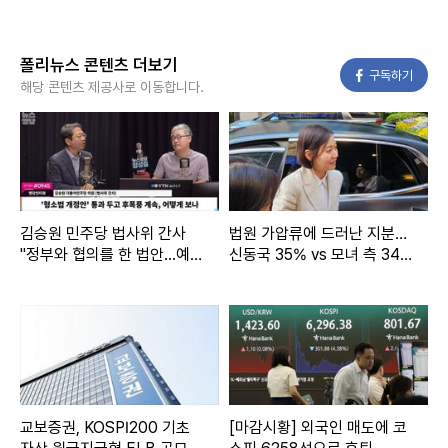
폴리뉴스 콘텐츠 더보기
페이스북
구독하기
해당 콘텐츠 제공사로 이동합니다.
김승원 민주당 법사위 간사
법원 가압류에 드러난 지분…
"정부와 협의를 한 법안...예
신동국 35% vs 모녀 측 34.
전 형소법보다 더 나을 것"
4%
교보증권, KOSPI200 기초
[마감시황] 외국인 매도에 코