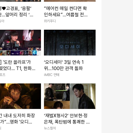
♥고경표, ‘응팔’
“에어컨 매일 켠다면 확
…앞머리 정리 ‘심
인하세요”…여름철 전기
최고 7.8% (나혼
화재 줄이는 점검법
동아
위키푸디
K] '도란 올라프'가
‘오디세이’ 3일 연속 1
찢었다... T1, 한화생
위…100만 관객 돌파
도하고 1세트 선취
스포츠
iMBC 연예
간 내내 도저히 화장
‘재벌X형사2’ 안보현·정
 가”…영화 '오디세
은채, 폭탄범에 통쾌한 반
쿠키영상·평점·논란
격 예고
리
뉴스컬처