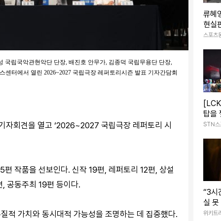
류혜영
현실판
쿵’→
스포츠
산)
성 국립국악관현악단 단장, 배진호 안무가, 김종덕 국립무용단 단장,
스센터에서 열린 2026~2027 국립극장 레퍼토리시즌 발표 기자간담회
[LC
탑을 
명 압
자회견을 열고 ‘2026~2027 국립극장 레퍼토리 시
STN
5편 작품을 선보인다. 신작 19편, 레퍼토리 12편, 상설
편, 공동주최 19편 등이다.
“3시
실 못
이' 
본질적 가치와 동시대적 가능성을 조명하는 데 집중했다.
위키트