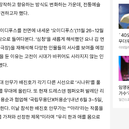
총정
 창작하고 향유하는 방식도 변화하는 가운데, 전통예술
발견하고자 했다.
이디푸스를 전면에 내세운 ‘오이디푸스’(11월 26~12월
`40
각으로 들여다본다. ‘심청’을 새롭게 해석했던 요나 김 연
무더
35도
해오름극장)을 재해석해 다양한 인물들의 서사를 보여줄 예정
이데일
심을 둔 이유는 고전이 시대가 바뀌어도 사라지지 않는 인
했다.
 안무가 배진호가 각기 다른 시선으로 ‘시나위’를 풀
임영웅
장)를 무대에 올린다. 또 현재 드레스덴 젬퍼오퍼 발레단 리
가수’
순과 협업해 ‘국립무용단X허용순’(내년 6월 3~5일,
데뷔 
일간스
다. 이날 참석한 배진호 안무가는 “‘아라’라는 작품을
를 가져와 선정한 제목”이라며 “우리 한과 애를 몸으로