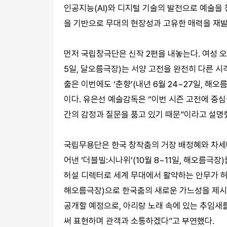
인공지능(AI)와 디지털 기술의 발전으로 예술을
을 기반으로 무대의 현장성과 고유한 매력을 재
먼저 국립창극단은 신작 2편을 내놓는다. 여성 오
5일, 달오름극장)는 서양 고전을 완전히 다른 시
출은 이번에도 ‘춘향’(내년 6월 24~27일, 
이다. 유은선 예술감독은 “이번 시즌 고전에 중
간의 감정과 질문을 품고 있기 때문”이라고 설명
국립무용단은 한국 창작춤의 거장 배정혜와 차세대
어낸 ‘더블빌:시나위’(10월 8~11일, 해오름극
허설 디렉터로 세계 무대에서 활약하는 안무가 허용
해오름극장)으로 한국춤의 새로운 가느성을 제시한
공개할 예정으로, 아리랑 노래 속에 있는 추임새
써 표현하며 관객과 소통하겠다”고 부연했다.