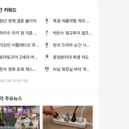
간 키워드
청년 정책 결혼 불이익
폭염 여름여행 계곡·숲·정원
하리수 미키 정 이혼 이유
박은수 정규투어 골프 선수
이강인 아틀레티코 마드리드 감독님과 구단
한국 드라마 순간 시청률 MBC
토마토코어 Z세대 여름 유통가
중앙분리대 폭염 차도
한국 영화 호화 캐스팅 기대감
비닐 화장실 바닥 역대급 꼼수
08-08 22:33 기준
시각 주요뉴스