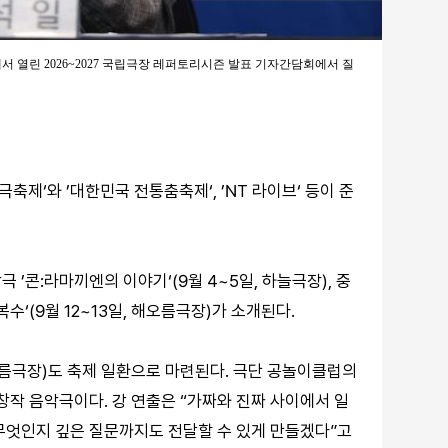
 열린 2026~2027 국립극장 레퍼토리시즌 발표 기자간담회에서 질
제‘와 ’대한민국 전통춤축제‘, ’NT 라이브‘ 등이 준
’콘:라마끼엔의 이야기‘(9월 4~5일, 하늘극장), 중
수‘(9월 12~13일, 해오름극장)가 소개된다.
달오름극장)도 축제 일환으로 마련된다. 극단 공놀이클럽의
창작 음악극이다. 강 연출은 “가짜와 진짜 사이에서 일
무엇인지 깊은 질문까지도 전달할 수 있게 만들겠다”고