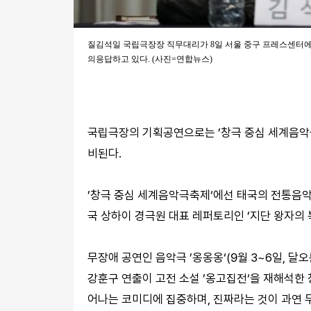
질김석일 국립극장장 직무대리가 8일 서울 중구 프레스센터에서
의응답하고 있다. (사진=연합뉴스)
국립극장의 기획공연으로는 ’창극 중심 세계음악극축
비된다.
’창극 중심 세계음악극축제‘에선 태국의 전통음악극 
국 상하이 경극원 대표 레퍼토리인 ’지단 왕자의 복
무장애 공연인 음악극 ’옹옹옹‘(9월 3~6일, 
강훈구 연출이 고전 소설 ’옹고집전‘을 재해석한 
어나는 코미디에 집중하며, 진짜라는 것이 과연 