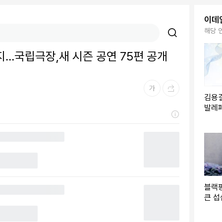
이데
해당 
…국립극장,새 시즌 공연 75편 공개
김용
발레
연…
블랙핑
큰 섭
팬들