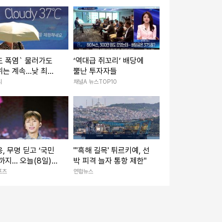
리
도 폭염` 물러가도
‘역대급 쥐꼬리’ 배당에
위는 계속…낮 최고
뿔난 투자자들
[내일날씨]
리
채널A 뉴스TOP10
, 무명 딛고 ‘국민
"'흑해 길목' 튀르키예, 선
까지... 오늘(8일)
박 피격 늘자 통항 제한"
10주년
포츠
연합뉴스