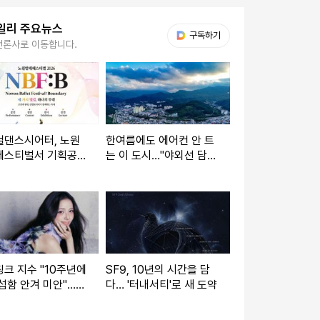
일리 주요뉴스
다음 My뉴스
구독하기
언론사로 이동합니다.
걸댄스시어터, 노원
한여름에도 에어컨 안 트
페스티벌서 기획공
는 이 도시…"야외선 담요
안재용·박윤재 출연
필수"
크 지수 "10주년에
SF9, 10년의 시간을 담
섭함 안겨 미안"…
다… '터내서티'로 새 도약
에 사과