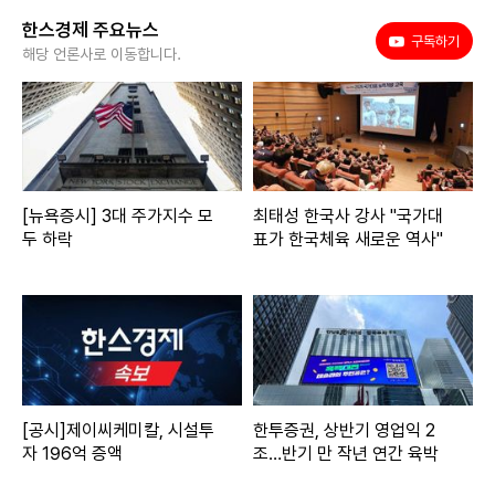
한스경제 주요뉴스
유튜브
구독하기
해당 언론사로 이동합니다.
[뉴욕증시] 3대 주가지수 모
최태성 한국사 강사 "국가대
두 하락
표가 한국체육 새로운 역사"
[공시]제이씨케미칼, 시설투
한투증권, 상반기 영업익 2
자 196억 증액
조…반기 만 작년 연간 육박