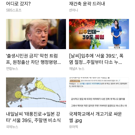
어디로 갔지?
재건축 윤곽 드러내
SBS스포츠
센머니
'출생시민권 금지' 막힌 트럼
[날씨]입추에 ‘서울 39도’, 폭
프, 원정출산 차단 행정명령
염 절정…주말부터 다소 누그
서명(종합)
러져
연합뉴스
채널A 뉴스
내일날씨 '태풍진로→일본 강
국제학교에서 개고기로 싸운
타' 서울 39도, 주말엔 비소식
썰 .jpg
국제뉴스
유머픽