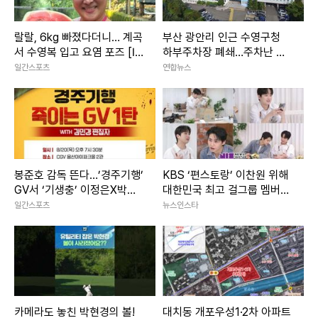
랄랄, 6kg 빠졌다더니… 계곡
부산 광안리 인근 수영구청
서 수영복 입고 요염 포즈 [IS
하부주차장 폐쇄…주차난 우
하이컷]
려
일간스포츠
연합뉴스
봉준호 감독 뜬다…’경주기행’
KBS ‘편스토랑’ 이찬원 위해
GV서 ‘기생충’ 이정은X박소
대한민국 최고 걸그룹 멤버
담 재회
출격?! 궁금증 폭발
일간스포츠
뉴스인스타
카메라도 놓친 박현경의 볼!
대치동 개포우성1·2차 아파트