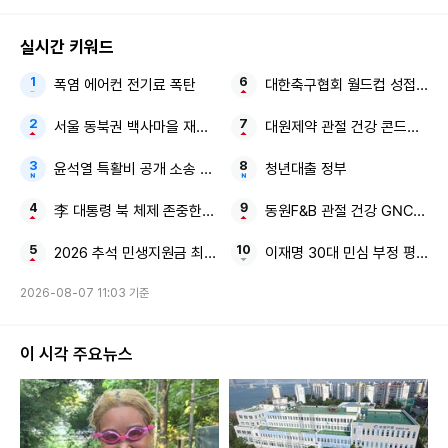
실시간 키워드
폭염 에어컨 전기료 폭탄
대한축구협회 월드컵 성접대
서울 동북권 백사마을 재개발 대단지 브랜드 아파트
대원제약 관절 건강 콘드로이친 킹
윤석열 특활비 공개 소송 대법 대통령실
청년대출 정부
李 대통령 북 체제 존중한다 상대 국호 '조선'
동원F&B 관절 건강 GNC 관절
2026 추석 민생지원금 최대 50만원 4차 지급일
이재명 30대 민심 부정 평가
2026-08-07 11:03 기준
이 시각 주요뉴스