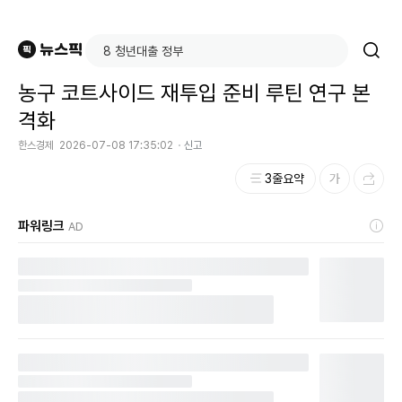
농구 코트사이드 재투입 준비 루틴 연구 본
격화
한스경제
2026-07-08 17:35:02
신고
3줄요약
파워링크
AD