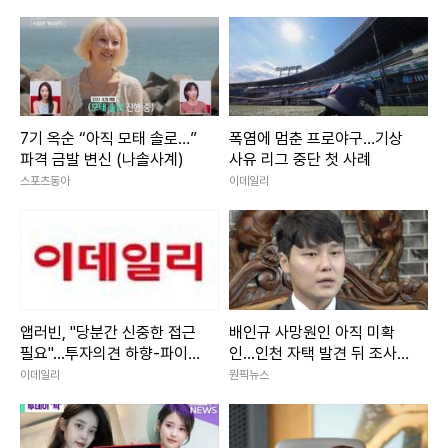
7기 옥순 “아직 모태 솔로…”
폭염에 멈춘 프로야구…기상
파격 금발 변신 (나솔사계)
사유 리그 중단 첫 사례
스포츠동아
이데일리
앱러빈, "당분간 신중한 접근
배인규 사망원인 아직 미확
필요"...투자의견 하향-파이퍼
인...인천 자택 발견 뒤 조사
샌들러
진행
이데일리
원픽뉴스