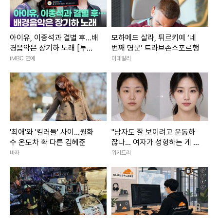
아이유, 이종석과 결별 후…배
모하메드 살라, 튀르키예 ‘네
경음악은 장기하 노래 [투데
번째 명문’ 트라브존스포르행
이픽]
iMBC 연예
이데일리
'최애'와 '킬러들' 사이...월화
"남자도 잘 보이려고 운동하
수 온도차 확 다른 김혜준
잖나... 여자가 성형하는 게 대
체 왜 문제냐"
바자
위키트리