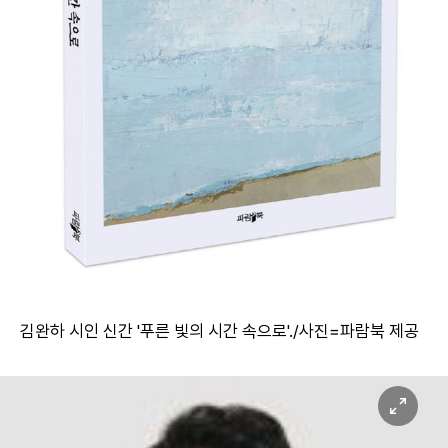
김완하 시인 신간 '푸른 빛의 시간 속으로'./사진=파람북 제공