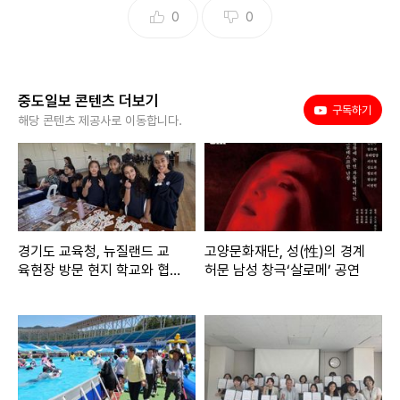
0
0
중도일보 콘텐츠 더보기
유튜브
구독하기
해당 콘텐츠 제공사로 이동합니다.
경기도 교육청, 뉴질랜드 교
고양문화재단, 성(性)의 경계
육현장 방문 현지 학교와 협
허문 남성 창극‘살로메’ 공연
력 확대