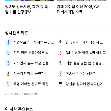
정영두 김해시장, 휴가 중 폭
김해 미취업 여성 20명, CA
염·가뭄 현장행보
D·회계과정 수료
실시간 키워드
자연으로부터의 자유 문명이 부른 지구의 위기
민생지원금 4차 대상자 전국 확
진주 정촌 소곡마을 햇빛소득마을
34년 병마 아들 4명 살리고
외식업체 놀부 회생 신청 尹 전 대통령 전속사진가
태풍 펄펄 끓는 한국 절망적인 
신동엽 대학로 공연계 비하 논란
이종석 아이유 장기하
폭염 에어컨 전기료 폭탄
강신우 김다혜 합숙맞선2
2026-08-07 06:03 기준
이 시각 주요뉴스