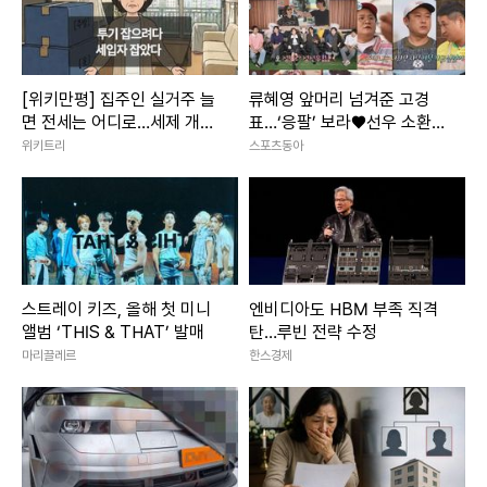
[위키만평] 집주인 실거주 늘
류혜영 앞머리 넘겨준 고경
면 전세는 어디로…세제 개편
표…‘응팔’ 보라♥선우 소환
에 세입자 불안 커진다
(나혼산)
위키트리
스포츠동아
스트레이 키즈, 올해 첫 미니
엔비디아도 HBM 부족 직격
앨범 ‘THIS & THAT’ 발매
탄…루빈 전략 수정
마리끌레르
한스경제