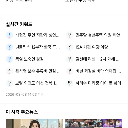
현장 점검 실시
소년과 우정 나눠
실시간 키워드
배현진 무인 자판기 성인인증 국가 기준
민주당 청년주택 의원 제안
넷플릭스 12부작 한국 드라마
ISA 개편 여당 야당
폭염 노숙인 경찰
김선태 리센느 2차 가해 논란 
윤석열 보수 유튜버 민감 발언
비닐 화장실 바닥 역대급 꼼수
보령 외연도 어선 전복 1명 실종
하리수 미키정 아이 못 낳아
2026-08-08 14:03 기준
이 시각 주요뉴스