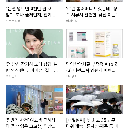
“옵션 넣으면 4천만 원 코
20년 홀어머니 모셨는데…상
앞”... 코나 풀체인지, 전기차
속 서류서 발견한 '낯선 이름'
보다 비싸질까
오토트리뷴
이데일리
'전 남친 장기하 노래 삽입' 논
면역항암치료 부작용 A to Z
란 의식했나…아이유, 결국 배
(3) 티쎈트릭·임핀지·바벤시
경음 삭제
오
위키트리
캔서앤서
'장윤기 사건' 여고생 구하려
[내일날씨] 낮 최고 35도 무
다 중상 입은 고교생, 의상자
더위 계속…동해안·제주 등 비