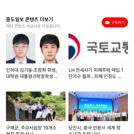
중도일보 콘텐츠 더보기
유튜브
구독하기
해당 콘텐츠 제공사로 이동합니다.
인하대 김기동·조창희 학생,
LH 전세사기 피해주택 매입 1
대학원 대통령과학장학생 박
만가구 돌파…피해 인정도 4
사과정 선정
만건 넘어
구례군, 주요사업장 19개소
당진시, 중국 인촨서 세계 청