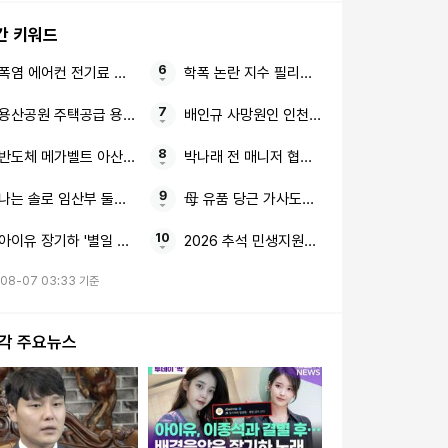
간 키워드
폭염 에어컨 전기료 폭탄
학폭 논란 지수 필리핀 행사
용산공원 주택공급 용산구 논란
배인규 사망원인 인천 자택
반도체 메가벨트 아산테크노밸리 the1 7차(10단지) 분양가상한제
박나래 전 매니저 협박·횡령
나는 솔로 임산부 둘째 임신
母 유품 당근 가사도우미
아이유 장기하 '별일 없이 산다'
2026 추석 민생지원금 50만원 4차 지급일
-08-07 03:33 기준
시각 주요뉴스