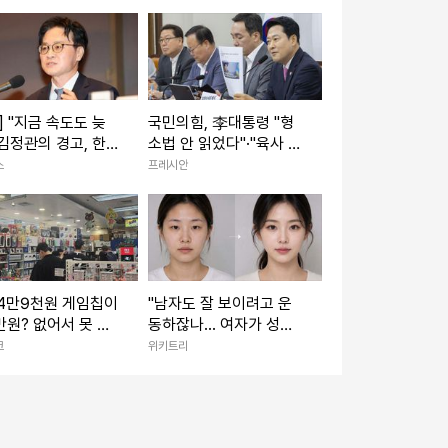
] "지금 속도도 늦
국민의힘, 李대통령 "형
김정관의 경고, 한국
소법 안 읽었다"·"육사 쿠
책 '속도전' 시대로
데타 책임" 발언 맹공
스
프레시안
되나
 4만9천원 게임칩이
"남자도 잘 보이려고 운
만원? 없어서 못 사
동하잖나... 여자가 성형
그 시절의 향수'
하는 게 대체 왜 문제냐"
크
위키트리