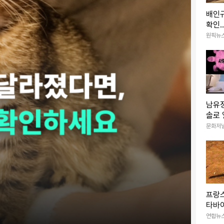
배인규
확인.
조사
원픽뉴
남유정
솔로 
메이
문화저
프랑스
타바
서 격
연합뉴