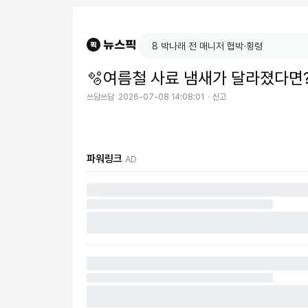
🫧여름철 사료 냄새가 달라졌다면
쓰담쓰담
2026-07-08 14:08:01
신고
파워링크
AD