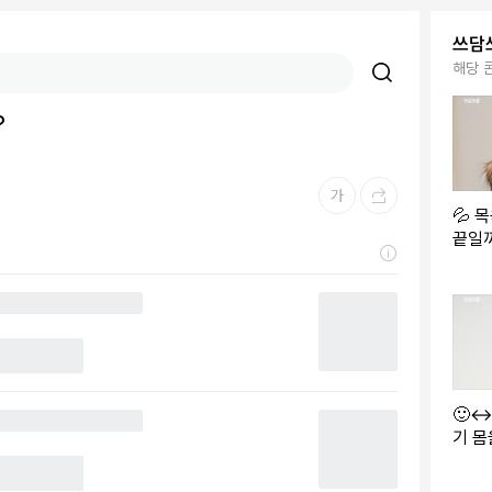
쓰담
해당 
?
💦 
끝일
🙂↔
기 몸