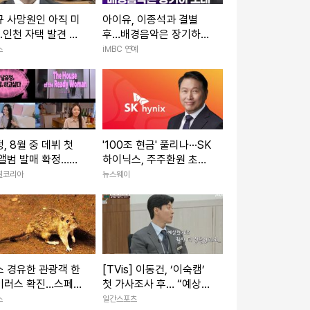
 사망원인 아직 미
아이유, 이종석과 결별
..인천 자택 발견 뒤
후…배경음악은 장기하
 진행
노래 [투데이픽]
스
iMBC 연예
, 8월 중 데뷔 첫
'100조 현금' 풀리나···SK
앨범 발매 확정…리
하이닉스, 주주환원 초읽
크로 채운다
기
널코리아
뉴스웨이
 경유한 관광객 한
[TVis] 이동건, ‘이숙캠’
이러스 확진…스페인
첫 가사조사 후… “예상보
리
다 더 힘들었다”
스
일간스포츠