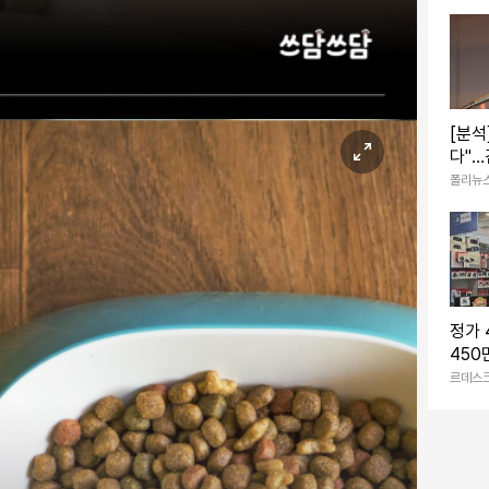
[분석
다"…
산업정
폴리뉴
전환
정가
450
는 '
르데스