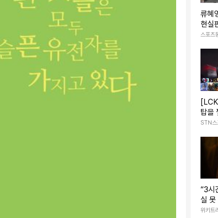
류혜영
현실판
쿵’→
스포츠
산)
[LC
탑을 
명 압
STN
“3시
실 못
이' 
위키트