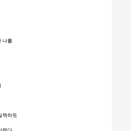
 나를
래
 질책하듯
버렸다