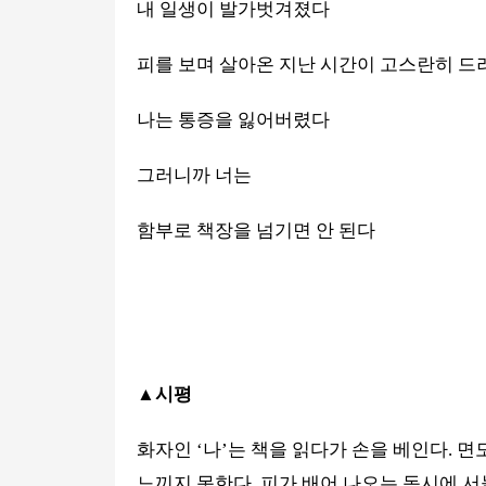
내 일생이 발가벗겨졌다
피를 보며 살아온 지난 시간이 고스란히 드
나는 통증을 잃어버렸다
그러니까 너는
함부로 책장을 넘기면 안 된다
▲
시평
화자인
‘
나
’
는 책을 읽다가 손을 베인다
.
면
느끼지 못한다
.
피가 배어 나오는 동시에 