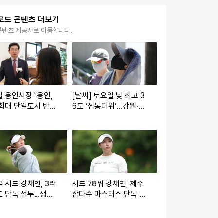
로드 콘텐츠 더보기
콘텐츠 제공사로 이동합니다.
 용인시장 "용인,
[날씨] 토요일 낮 최고 3
최대 단일도시 반도
6도 ‘찜통더위’…강원·경
태계 될 것"
북 동해안 집중호우
 시드 강채연, 3라
시드 78위 강채연, 제주
도 단독 선두…생애
삼다수 마스터스 단독 선
승 '1타 차' 눈앞
두… 박민지도 7타 줄여
맹추격