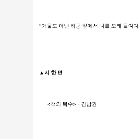
“
거울도 아닌 허공 앞에서 나를 오래 들여
▲
시 한 편
<
> -
책의 복수
김남권