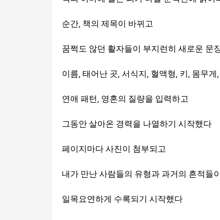
,
순간
책의 제목이 바뀌고
꿈쩍도 않던 활자들이 부지런히 새로운 문
,
,
,
,
,
이름
태어난 곳
서식지
혈액형
키
몸무게
,
연애 패턴
영혼의 질량을 입력하고
그동안 살아온 경력을 나열하기 시작했다
페이지마다 사진이 첨부되고
내가 만난 사람들의 유형과 과거의 흔적들
일목요연하게 수록되기 시작했다