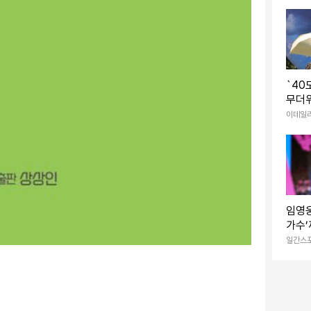
총정
`40
무더
35도
이데일
임영웅
가수’
데뷔 
일간스