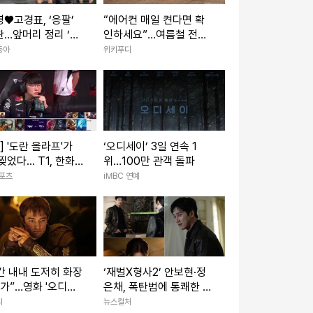
♥고경표, ‘응팔’
“에어컨 매일 켠다면 확
…앞머리 정리 ‘심
인하세요”…여름철 전기
최고 7.8% (나혼
화재 줄이는 점검법
동아
위키푸디
K] '도란 올라프'가
‘오디세이’ 3일 연속 1
찢었다... T1, 한화생
위…100만 관객 돌파
도하고 1세트 선취
스포츠
iMBC 연예
간 내내 도저히 화장
‘재벌X형사2’ 안보현·정
 가”…영화 '오디세
은채, 폭탄범에 통쾌한 반
쿠키영상·평점·논란
격 예고
리
뉴스컬처