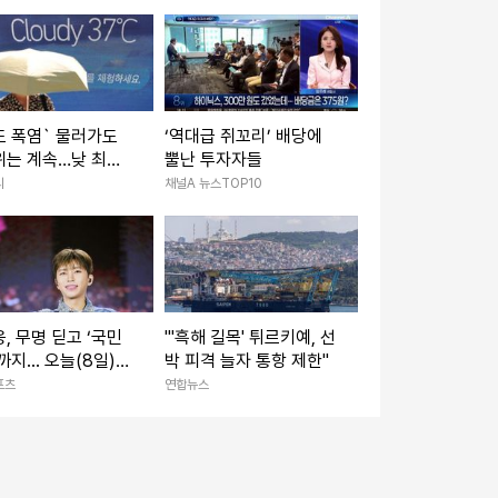
리
도 폭염` 물러가도
‘역대급 쥐꼬리’ 배당에
위는 계속…낮 최고
뿔난 투자자들
[내일날씨]
리
채널A 뉴스TOP10
, 무명 딛고 ‘국민
"'흑해 길목' 튀르키예, 선
까지... 오늘(8일)
박 피격 늘자 통항 제한"
10주년
포츠
연합뉴스