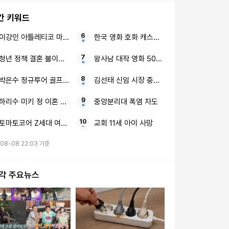
간 키워드
이강인 아틀레티코 마드리드 감독님과 구단
한국 영화 호화 캐스팅 기대감
청년 정책 결혼 불이익 22개 과제
왕사남 대작 영화 500만 관객
박은수 정규투어 골프 선수
김선태 신임 시장 충주시청
하리수 미키 정 이혼 이유
중앙분리대 폭염 차도
토마토코어 Z세대 여름 유통가
교회 11세 아이 사망
08-08 22:03 기준
시각 주요뉴스