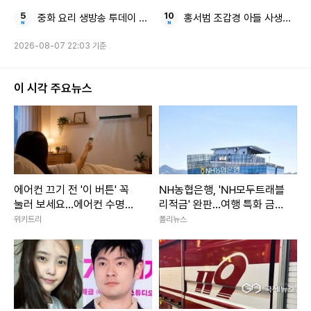
중화 요리 생방송 투데이 행궁동 BEST3
홍서범 조갑경 아들 사생활 논
2026-08-07 22:03 기준
이 시각 주요뉴스
에어컨 끄기 전 '이 버튼' 꼭
NH농협은행, 'NH모두트래블
눌러 보세요...에어컨 수명이
리적금' 완판...여행 특화 금융
늘어납니다
상품 인기 입증
위키트리
폴리뉴스