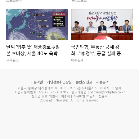
하이컷]
스포츠동아
일간스포츠
날씨 '입추 뜻' 태풍경로→일
국민의힘, 부동산 공세 강
본 초비상, 서울 40도 육박
화..."李정부, 공급 실패 증세
로 덮으려 해"
국제뉴스
아주경제
이용약관
개인정보취급방침
콘텐츠 신고
제휴문의
서울시 송파구 위례성대로 10, 에스타워 18층 노티플러스 | 대표자 : 이영재
사업자등록번호 : 596 - 87 – 00782 | 광고대행업 | partner@notiplus.co.kr
청소년 보호 책임자 : 이영재 | 기사배열 책임자 : 전윤수
Copyright NewsPic. All rights reserved.