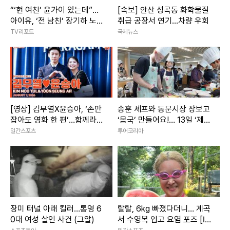
“‘현 여친’ 윤가이 있는데”…
[속보] 안산 성곡동 화학물질
아이유, ‘전 남친’ 장기하 노래
취급 공장서 연기...차량 우회
언급에 갑론을박
TV리포트
국제뉴스
[영상] 김무열X윤승아, ‘손만
송훈 셰프와 동문시장 장보고
잡아도 영화 한 편’…함께라서
‘몸국’ 만들어요!… 13일 ‘제주
더 빛나는 순간
미행’ 특별회차 운영
일간스포츠
투어코리아
장미 터널 아래 킬러…통영 6
랄랄, 6kg 빠졌다더니… 계곡
0대 여성 살인 사건 (그알)
서 수영복 입고 요염 포즈 [IS