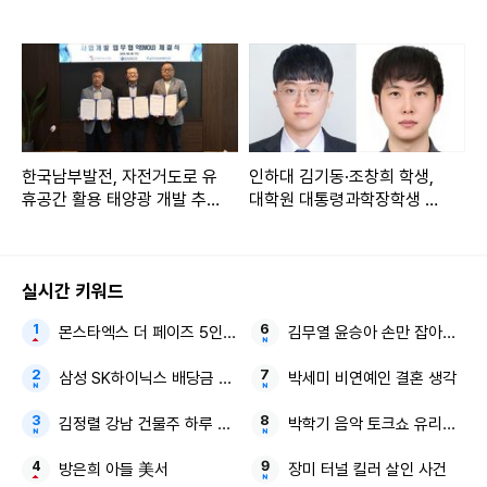
페인' 진행
한국남부발전, 자전거도로 유
인하대 김기동·조창희 학생,
휴공간 활용 태양광 개발 추
대학원 대통령과학장학생 박
진
사과정 선정
실시간 키워드
몬스타엑스 더 페이즈 5인 체제
김무열 윤승아 손만 잡아도 영화
삼성 SK하이닉스 배당금 늘려라
박세미 비연예인 결혼 생각
김정렬 강남 건물주 하루 1억
박학기 음악 토크쇼 유리상자
방은희 아들 美서
장미 터널 킬러 살인 사건