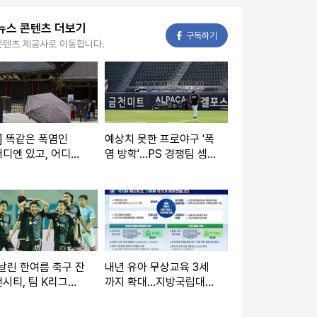
뉴스 콘텐츠 더보기
페이스북
구독하기
콘텐츠 제공사로 이동합니다.
] 똑같은 폭염인
예상치 못한 프로야구 '폭
디엔 있고, 어디엔
염 방학'…PS 경쟁팀 셈
'그늘막'
법 복잡
날린 한여름 축구 잔
내년 유아 무상교육 3세
시티, 팀 K리그에
까지 확대…지방국립대
 대승
전액장학금 검토(종합)