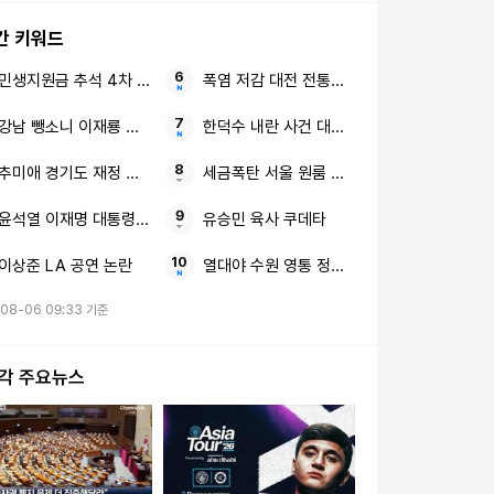
간 키워드
민생지원금 추석 4차 지급
폭염 저감 대전 전통시장 냉풍기
강남 뺑소니 이재룡 음주운전
한덕수 내란 사건 대법원
추미애 경기도 재정 비상 상황
세금폭탄 서울 원룸 주택 보유세
윤석열 이재명 대통령 무속인
유승민 육사 쿠데타
이상준 LA 공연 논란
열대야 수원 영통 정전 피해
08-06 09:33 기준
시각 주요뉴스