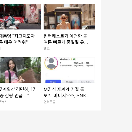
 대통령 "최고지도자
핀터레스트가 예언한 올
통 매우 어려워"
여름 빠르게 품절될 유행
템
리
엘르
무계획4' 김민하, 17
MZ 식 재계약 거절 통
체중 감량 언급… "이
보?...비니시우스, SNS
럴 일인가 싶었다"
모든 사진 삭제! "베르나
트뉴스
인터풋볼
 반응
베우에서 야유받은 뒤에
도 똑같이 행동했어"