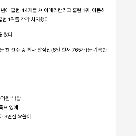
년에 홈런 44개를 쳐 아메리칸리그 홈런 1위, 이듬해
런 1위를 각각 차지했다.
 쐈다.
 친 선수 중 최다 탈삼진(8일 현재 765개)을 기록한
9억원' 낙찰
다득표 영예
타 3연전 싹쓸이