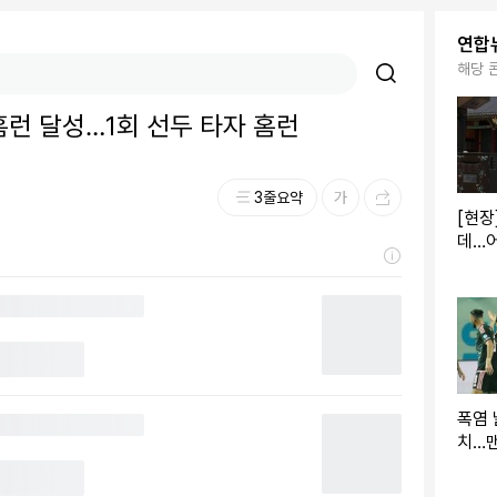
연합
해당 
홈런 달성…1회 선두 타자 홈런
3줄요약
[현장
데…어
없는 
폭염 
치…맨
3-1