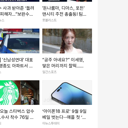
 사과 받아준 ‘돌려
'돈나룸마, 디아스, 포든'
 피해자…“보완수사
맨시티 주전 총출동! 팀K
집중”
리그는 이승우·기성용 벤
뉴스
풋볼리스트
치 [팀K리그v맨시티 라
인업]
] '신남성연대' 대표
“공주 아녜요?” 이세영,
 영종도 아파트서 숨
땋은 머리까지 찰떡…인
 발견
형 같은 미모 [IS하이컷]
스
일간스포츠
 오늘 스타벅스 압수
‘아이폰18 프로’ 9월 9일
수사 착수 76일 만
베일 벗는다···애플 첫 ‘폴
수수색한 ‘진짜 이
더블’ 출격 전망
리
이뉴스투데이