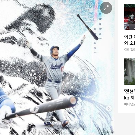
유’
이란
와 소
이데일
'전현
kg 
게 그
메디먼
쿨한