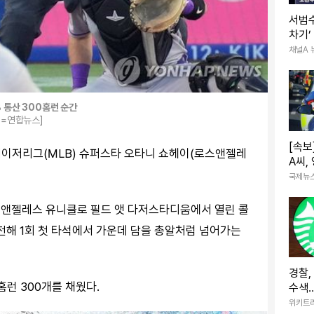
서범수
차기’
권에 
채널A 
B 통산 300홈런 순간
P=연합뉴스]
[속보
메이저리그(MLB) 슈퍼스타 오타니 쇼헤이(로스앤젤레
A씨,
진 채
국제뉴
스앤젤레스 유니클로 필드 앳 다저스타디움에서 열린 콜
전해 1회 첫 타석에서 가운데 담을 총알처럼 넘어가는
경찰,
홈런 300개를 채웠다.
수색…
에 압
위키트