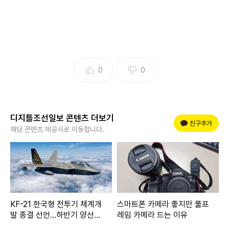
0
0
디지틀조선일보 콘텐츠 더보기
플러스 친구
친구추가
해당 콘텐츠 제공사로 이동합니다.
KF-21 한국형 전투기 체계개
스마트폰 카메라 좋지만 풀프
발 종결 선언…하반기 양산기
레임 카메라 드는 이유
공군 첫 인도