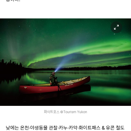
화이트호스 ©Tourism Yukon
낮에는 온천·야생동물 관찰·카누·카약·화이트패스 & 유콘 철도