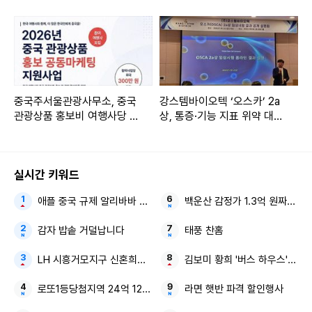
중국주서울관광사무소, 중국
강스템바이오텍 ‘오스카’ 2a
관광상품 홍보비 여행사당 최
상, 통증·기능 지표 위약 대비
대 300만 원 지원
유의성 확인
실시간 키워드
애플 중국 규제 알리바바 큐원
백운산 감정가 1.3억 원짜리 깜
감자 밥솥 거덜납니다
태풍 찬홈
LH 시흥거모지구 신혼희망타운
김보미 황희 '버스 하우스' 국힘
로또1등당첨지역 24억 1236회
라면 햇반 파격 할인행사