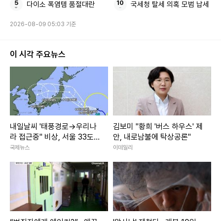
다이소 폭염템 품절대란
국세청 탈세 의혹 모범 납세
2026-08-09 05:03 기준
이 시각 주요뉴스
내일날씨 '태풍경로→우리나
김보미 "황희 '버스 하우스' 제
라 접근중" 비상, 서울 33도
안, 내로남불에 탁상공론"
폭염
국제뉴스
이데일리