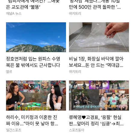
“범죄자에게 에어컨?”…애꿎
'왕사남' 제쳤다…개봉 10일
은 교도관에 ‘불똥’
만에 500만 관객 돌파한 '대
작 영화'
채널A 뉴스
위키트리
정호연처럼 입는 원피스 수영
비닐 1장, 화장실 바닥에 깔아
복은 물 밖에서도 근사합니다
보세요…돈 안 드는 ‘역대급
꼼수’ 발견
엘르
위키트리
하리수, 미키정과 이혼한 진
류혜영♥고경표, ‘응팔’ 현실
짜 이유…“아이 못 낳아 항상
판…앞머리 정리 ‘심쿵’→최고
미안했다”
7.8% (나혼산)
일간스포츠
스포츠동아