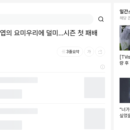
일간
해당 
이승엽의 요미우리에 덜미…시즌 첫 패배
3줄요약
[TVi
량 후
현무도
사람”
“너가
싶었을
호’ 
해라” 