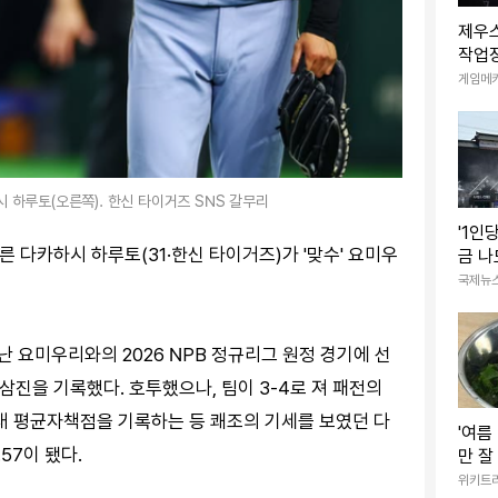
제우스
작업장
한다"
게임메
 하루토(오른쪽). 한신 타이거즈 SNS 갈무리
'1인
른 다카하시 하루토(31·한신 타이거즈)가 '맞수' 요미우
금 나
인하
국제뉴
 요미우리와의 2026 NPB 정규리그 원정 경기에 선
7삼진을 기록했다. 호투했으나, 팀이 3-4로 져 패전의
1점대 평균자책점을 기록하는 등 쾌조의 기세를 보였던 다
'여름 
57이 됐다.
만 잘
걱정
위키트