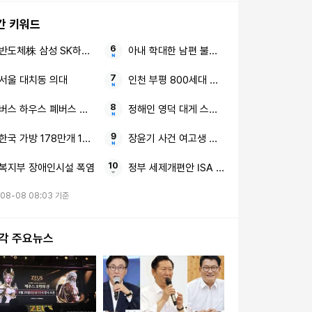
간 키워드
반도체株 삼성 SK하이닉스
아내 학대한 남편 불에 달군 공구 구속
서울 대치동 의대
인천 부평 800세대 아파트 정전
버스 하우스 폐버스 청년 주거 공간
정해인 영덕 대게 스태프 100명
한국 가방 178만개 1년 반
장윤기 사건 여고생 고교생
복지부 장애인시설 폭염
정부 세제개편안 ISA 주가누르기안
-08-08 08:03 기준
시각 주요뉴스