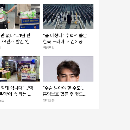
나만 없다"…1년 반
“폼 미쳤다” 수백억 쏟은
178만개 팔린 '한국
한국 드라마, 시즌2 공개
도 전에 반응 터졌다
리
위키트리
변질돼 쉽니다”…‘역
"수술 받아야 할 수도"...
폭염’에 속 타는 골
홍명보호 합류 후 월드컵
권
악몽→심각한 어깨 부상!
뉴스
인터풋볼
옌스, 지독한 불운에 빠져