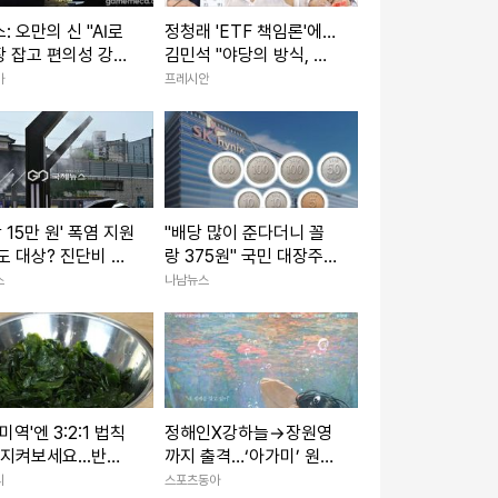
: 오만의 신 "AI로
정청래 'ETF 책임론'에…
 잡고 편의성 강화
김민석 "야당의 방식, 제
얼굴에 침뱉기" 역공
카
프레시안
당 15만 원' 폭염 지원
"배당 많이 준다더니 꼴
도 대상? 진단비 확
랑 375원" 국민 대장주인
세요
데 쥐꼬리 배당금에 여론
스
나남뉴스
부글부글
미역'엔 3:2:1 법칙
정해인X강하늘→장원영
 지켜보세요...반찬
까지 출격…‘아가미’ 원작
이 사라집니다
은?
리
스포츠동아