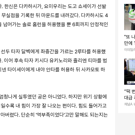
다. 한신은 다카하시가, 요미우리는 도고 쇼세이가 선발
닝 무실점을 기록한 뒤 마운드를 내려갔다. 다카하시도 4
장을 넘어가는 솔로 홈런을 허용했을 뿐 6회까지 안정적인
"또 
만에 
가방'
이데일
시는 선두 타자 달벡에게 좌중간을 가르는 2루타를 허용했
다. 이어 후속 타자 키시다 유키노리와 줄리엔 티마를 범
치넨 타이세이에게 내야 안타를 허용하 뒤 사카모토 하
“떡 
"엄청나게 실투였던 공은 아니었다. 하지만 위기 상황에
대급 
목상
채널A 
기일수록 내 힘이 가장 잘 나오는 편이다. 힘도 들어가고
아버렸다. 단순히 '역부족이었다'고만 말해도 되는지는
.