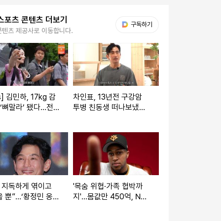
스포츠 콘텐츠 더보기
다음 My뉴스
구독하기
콘텐츠 제공사로 이동합니다.
s] 김민하, 17kg 감
차인표, 13년전 구강암
 ‘뼈말라’ 됐다…전
투병 친동생 떠나보냈
 깜짝 “완전 다른
다…“방송도 그만둬, ♥신
 (‘전현무계획’)
애라에 감사”
 지독하게 엮이고
'목숨 위협·가족 협박까
 뿐”…‘황정민 옹
지'…몸값만 450억, NP
오랜 팬 등판, “적당히
B 특급 마무리 '악성 메시
[왓IS]
지' 피해 호소