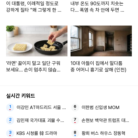
이 대통령, 이례적일 정도로
내부 온도 90도까지 치솟는
강하게 질타 “왜 그렇게 한 것
다… 폭염 속 차 안에 두면 큰
이냐”
일 나는 '물건' 정체
'라면' 끓이지 말고 일단 구워
10대 아들이 집에서 말다툼
보세요… 손이 멈추지 않습니
중 어머니 흉기로 살해 (인천)
다
실시간 키워드
이강인 AT마드리드 서울 3대
이한범 신입생 MOM
김민재 국가대표 괴물 수비수 남아공전 졸전
손현보 백악관 트럼프 대통령
KBS 시청률 韓 드라마
황희 버스 하우스 장동혁