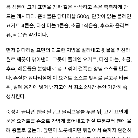
름 성분이 고기 표면을 감싸 겉은 바삭하고 속은 촉촉하게 만
드는 레시피다. 준비물은 닭다리살 500g, 단맛이 없는 플레인
요거트 4큰술, 다진 마늘 1큰술, 소금 1작은술, 후추와 올리브
유, 레몬즙 약간이다.
먼저 닭다리살 표면의 과도한 지방을 잘라내고 핏물을 키친타
월로 깨끗이 닦아낸다. 그릇에 플레인 요거트, 다진 마늘, 소금,
후추, 레몬즙을 분량대로 넣고 섞어 걸쭉한 양념 소스를 만든
다. 손질한 닭다리살에 이 요거트 소스를 앞뒤로 골고루 바른
뒤, 밀폐 용기에 넣어 냉장고에서 최소 2시간 동안 가만히 숙
성시킨다.
숙성이 끝나면 팬을 달구고 올리브유를 두른 뒤, 고기 표면에
묻은 요거트를 손으로 가볍게 훑어내고 껍질 부분부터 팬에 올
려 중불로 굽는다. 앞면이 노릇해지면 뒤집어서 속까지 완전히