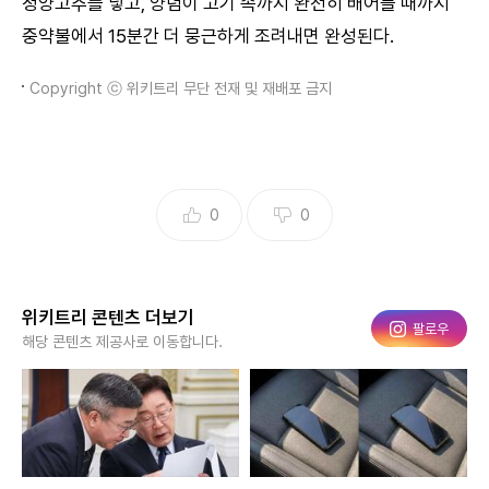
청양고추를 넣고, 양념이 고기 속까지 완전히 배어들 때까지
중약불에서 15분간 더 뭉근하게 조려내면 완성된다.
Copyright ⓒ 위키트리 무단 전재 및 재배포 금지
0
0
위키트리 콘텐츠 더보기
인스타그램
팔로우
해당 콘텐츠 제공사로 이동합니다.