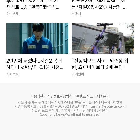
李대통령 'ISA·주가 누르기'
안보현X정은채가 직접 말하
재검토…與 "환영" 野 "졸속
는 ‘재벌X형사2’✨ 새롭게 돌
국정"
아온 두 사람의 이야기｜재벌
아주경제
덬마니
X형사2
2년만에 터졌다…시즌2 복귀
`전동킥보드 사고` 뇌손상 위
하더니 첫방부터 6.1% 시청
험, 오토바이보다 3배 높다
률 찍은 한국 드라마
위키트리
이데일리
이용약관
개인정보취급방침
콘텐츠 신고
제휴문의
서울시 송파구 위례성대로 10, 에스타워 18층 노티플러스 | 대표자 : 이영재
사업자등록번호 : 596 - 87 – 00782 | 광고대행업 | partner@notiplus.co.kr
청소년 보호 책임자 : 이영재 | 기사배열 책임자 : 전윤수
Copyright NewsPic. All rights reserved.