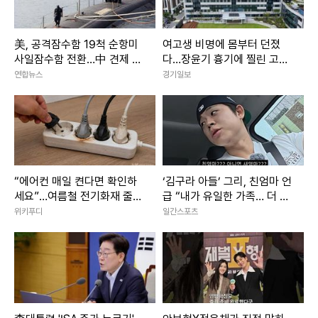
美, 공격잠수함 19척 순항미
여고생 비명에 몸부터 던졌
사일잠수함 전환…中 견제 강
다…장윤기 흉기에 찔린 고교
화
생 ‘의상자’ 인정
연합뉴스
경기일보
“에어컨 매일 켠다면 확인하
‘김구라 아들’ 그리, 친엄마 언
세요”…여름철 전기화재 줄이
급 “내가 유일한 가족… 더 챙
는 점검법
기려고”
위키푸디
일간스포츠