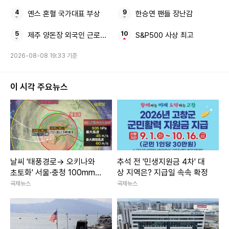
옌스 혼혈 국가대표 부상
한승연 팬들 장난감
제주 양돈장 외국인 근로자 질식해 숨져
S&P500 사상 최고
2026-08-08 19:33 기준
이 시각 주요뉴스
날씨 '태풍경로→ 오키나와
추석 전 '민생지원금 4차' 대
초토화' 서울·충청 100mm이
상 지역은? 지급일 속속 확정
상 소나기 주말날씨
국제뉴스
국제뉴스