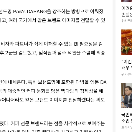
어려운
랜드명 Paik’s DABANG을 강조하는 방향으로 이뤄졌
손질된
고, 여러 국가에서 같은 브랜드 이미지를 전달할 수 있
구이·
위키트
비자와 파트너가 쉽게 이해할 수 있는 BI 필요성을 검
 후보군을 검토했고, 임직원과 점주 의견을 수렴해 최종
“이건
배우 
3대 
위키푸
3
 전면에 내세운다. 특히 브랜드명에 포함된 다방을 영문 DA
한국의 대중적인 커피 문화를 담은 빽다방의 정체성을 해
 늘어나더라도 같은 브랜드 이미지를 전달하겠다는 의도
국민의
소법 
됐다. 커피 전문 브랜드라는 점을 시각적으로 보여주는
데타 
프레시