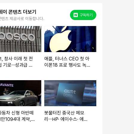
데이 콘텐츠 더보기
네이버 포스트
구독하기
콘텐츠 제공사로 이동합니다.
, 창사 이래 첫 전
애플, 터너스 CEO 첫 아
업 기로⋯성과급 인
이폰18 프로 행사도 녹화
협력업체 직고용 이견
혼합 방식 유력
자동차 신형 아반떼
봇물터진 중국산 메모
1만1094대 계약,
리⋯HP· 에이수스· 에이
 최고
서 CXMT와 공급 계약