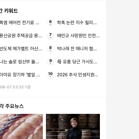
간 키워드
폭염 에어컨 전기료 폭탄
학폭 논란 지수 필리핀 행사
용산공원 주택공급 용산구 논란
배인규 사망원인 인천 자택
반도체 메가벨트 아산테크노밸리 the1 7차(10단지) 분양가상한제
박나래 전 매니저 협박·횡령
나는 솔로 임산부 둘째 임신
母 유품 당근 가사도우미
아이유 장기하 '별일 없이 산다'
2026 추석 민생지원금 50만원 4차 지급일
-08-07 03:33 기준
시각 주요뉴스