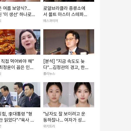
 여름 보양식?…
로얄브라클라 증류소에
 '이 생선' 하나로
서 몰트 마스터 스테파니
전·탕 다 됩니다
맥로드와 나눈 대화
리
에스콰이어
 직접 먹어봐야 해”
[분석] "지금 속도도 늦
최정윤이 꼽은 인천
다"…김정관의 경고, 한국
떡볶이 맛집 BEST
산업정책 '속도전' 시대로
디
폴리뉴스
전환되나
힘, 李대통령 "형
"남자도 잘 보이려고 운
안 읽었다"·"육사 쿠
동하잖나... 여자가 성형
책임" 발언 맹공
하는 게 대체 왜 문제냐"
안
위키트리