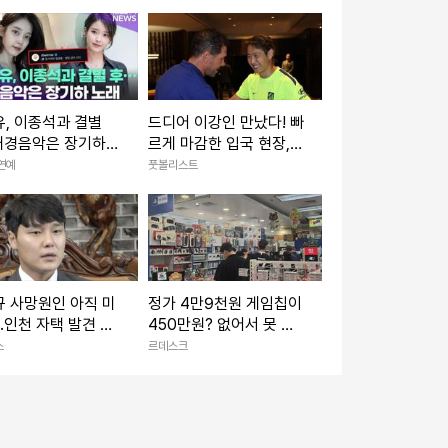
, 이종석과 결별
드디어 이강인 만났다! 빠
배경음악은 장기하
르게 마감한 입국 현장,
[투데이픽]
호텔에서 아틀레티코 선
 연예
풋볼리스트
수단과 첫 만남!
 사망원인 아직 미
정가 4만9천원 게임칩이
..인천 자택 발견 뒤
450만원? 없어서 못 사
 진행
는 '그 시절의 향수'
스
르데스크