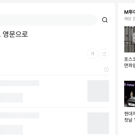
M투
해당 
I도 영문으로
포스코
면파
상. 
현대
첫날 
역대