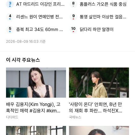
AT 마드리드 이강인 프리시즌 맨시티전
홈플러스 가오픈 식품 중심
리센느 원이 연예인병 전참시
통영 살인마 이상한 걸음걸이 
충북 최고 34도 60㎜ 소나기
닭다리 하얀 알갱이
2026-08-09 16:03 기준
이 시각 주요뉴스
배우 김용지(Kim Yongji), 고
'사랑이 온다' 안희연, 8년 만
혹적인 매력 #김용지 #kimy
의 재회 후 파란… 하석진X윤
ongji #배우
하빈 독대
디티위드
국제뉴스