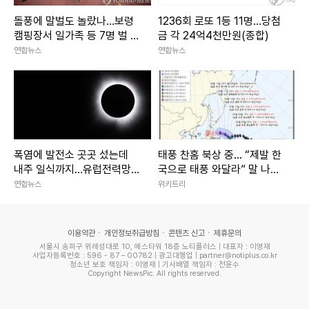
돌풍에 말벌도 놀랐나…보령
1236회 로또 1등 11명…당첨
캠핑장서 일가족 등 7명 벌 쏘
금 각 24억4천만원(종합)
임
연합뉴스
연합뉴스
폭염에 발전소 곳곳 섰는데
태풍 찬홈 북상 중... “제발 한
내주 일식까지…유럽전력망
국으로 태풍 와달라” 말 나오
'긴장'
는 이유
연합뉴스
위키트리
이용약관
개인정보취급방침
콘텐츠 신고
제휴문의
서울시 송파구 위례성대로 10, 에스타워 18층 노티플러스 | 대표자 : 이영재
사업자등록번호 : 596 - 87 – 00782 | 광고대행업 | partner@notiplus.co.kr
청소년 보호 책임자 : 이영재 | 기사배열 책임자 : 전윤수
Copyright NewsPic. All rights reserved.