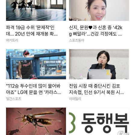
파격 19금 수위 '문제작'인
신지, 문원♥과 신혼 중 ‘42k
데… 20년 만에 재개봉 확정
g 뼈말라’…건강 걱정에도 행
된 영화
사 열일
위키트리
스포츠동아
"112승 투수인데 많이 물어봐
전임 시장 때 중단시킨 김포
야죠" LG에 문을 연 '카라스
지속협, 민선 9기서 복원 시
코 스쿨'
동
일간스포츠
이데일리