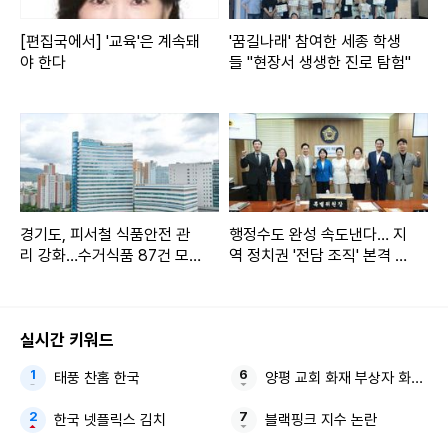
[편집국에서] '교육'은 계속돼
'꿈길나래' 참여한 세종 학생
야 한다
들 "현장서 생생한 진로 탐험"
경기도, 피서철 식품안전 관
행정수도 완성 속도낸다… 지
리 강화…수거식품 87건 모두
역 정치권 '전담 조직' 본격 가
'적합'
동
실시간 키워드
태풍 찬홈 한국
양평 교회 화재 부상자 화재 진
한국 넷플릭스 김치
블랙핑크 지수 논란