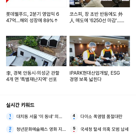
롯데웰푸드, 2분기 영업익 6
코스피, 장 초반 반등에도 外
47억…해외 성장에 89%↑
人 매도에 '6250선 마감'…코
스닥 0.36%↓
李, 경북 안동시·의성군 관할
IPARK현대산업개발, ESG
4개 면 '특별재난지역' 선포
경영 보폭 넓힌다
실시간 키워드
대치동 서울 '이 동네' 의대 50명 보낸
다이소 폭염템 품절대란
청년문화예술패스 영화 지원하는
국세청 탈세 의혹 모범 납세