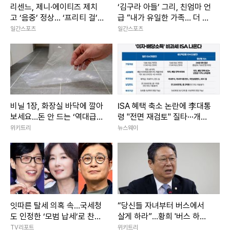
리센느, 제니·에이티즈 제치
‘김구라 아들’ 그리, 친엄마 언
고 ‘음중’ 정상... ‘프리티 걸’ 1
급 “내가 유일한 가족… 더 챙
위
기려고”
일간스포츠
일간스포츠
비닐 1장, 화장실 바닥에 깔아
ISA 혜택 축소 논란에 李대통
보세요…돈 안 드는 ‘역대급
령 "전면 재검토" 질타···개선
꼼수’ 발견
안 마련 착수
위키트리
뉴스웨이
잇따른 탈세 의혹 속…국세청
“당신들 자녀부터 버스에서
도 인정한 ‘모범 납세’로 찬사
살게 하라”…황희 '버스 하우
받은 ★들 [종합]
스'에 직격탄
TV리포트
위키트리