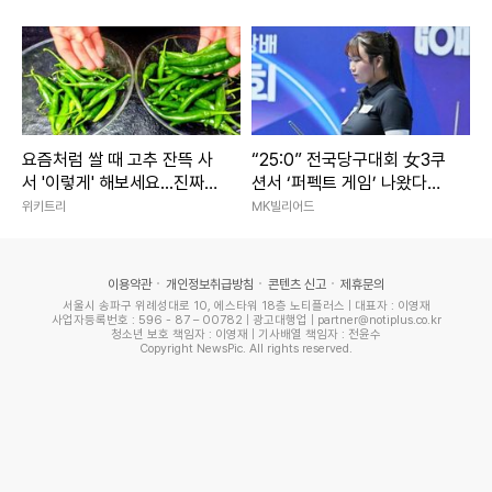
요즘처럼 쌀 때 고추 잔뜩 사
“25:0” 전국당구대회 女3쿠
서 '이렇게' 해보세요...진짜
션서 ‘퍼펙트 게임’ 나왔다…
'밥도둑'이라 인정합니다
국내1위 박세정, 황령인에 완
위키트리
MK빌리어드
승
이용약관
개인정보취급방침
콘텐츠 신고
제휴문의
서울시 송파구 위례성대로 10, 에스타워 18층 노티플러스 | 대표자 : 이영재
사업자등록번호 : 596 - 87 – 00782 | 광고대행업 | partner@notiplus.co.kr
청소년 보호 책임자 : 이영재 | 기사배열 책임자 : 전윤수
Copyright NewsPic. All rights reserved.