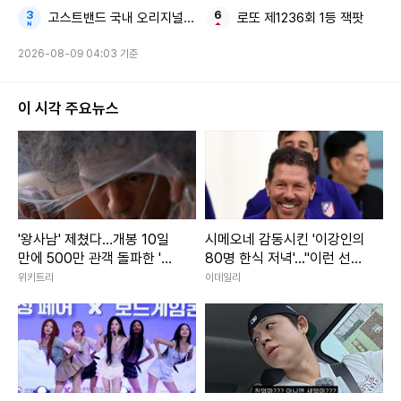
고스트밴드 국내 오리지널 창작 애니메이션
로또 제1236회 1등 잭팟
2026-08-09 04:03 기준
이 시각 주요뉴스
'왕사남' 제쳤다…개봉 10일
시메오네 감동시킨 '이강인의
만에 500만 관객 돌파한 '대
80명 한식 저녁'..."이런 선수
작 영화'
필요했다"
위키트리
이데일리