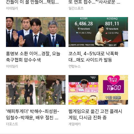
간들이 이 꼴 만들어…책임지
또 연프 접수…“‘사사로운 만
자"
남추구’ MC 발탁” [공식]
이데일리
일간스포츠
홍명보 소환 이어…경찰, 오늘
코스피, 4~5%대로 낙폭확
축구협회 압수수색
대…매도 사이드카 발동
이데일리
연합뉴스
'해피투게더' 박해수-최성원-
웹게임으로 옮긴 고전 플래시
임철수-박재윤, 배우 절친 4
게임, 다시금 진화 중
인방 출격! "8년간 함께 산 사
더포스트
게임메카
이"