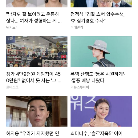
"남자도 잘 보이려고 운동하
정점식 "경찰 스벅 압수수색,
잖나... 여자가 성형하는 게 대
李 심기경호 수사"
체 왜 문제냐"
위키트리
이데일리
정가 4만9천원 게임칩이 45
폭염 산행도 ‘등은 시원하게’··
0만원? 없어서 못 사는 '그 시
·통풍 배낭 나왔다
절의 향수'
르데스크
이뉴스투데이
허지웅 "우리가 지지했던 인
최미나수, ‘솔로지옥5’ 이어