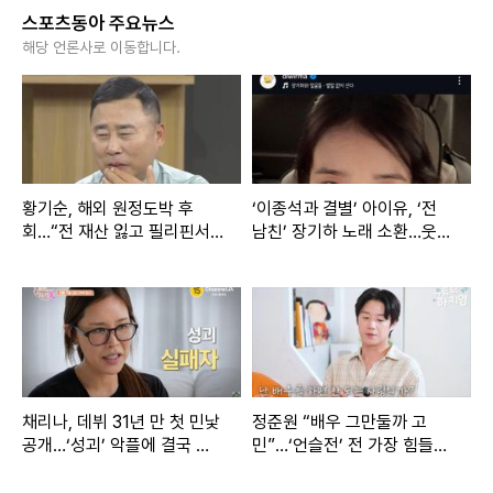
스포츠동아 주요뉴스
해당 언론사로 이동합니다.
황기순, 해외 원정도박 후
‘이종석과 결별’ 아이유, ‘전
회…“전 재산 잃고 필리핀서
남친’ 장기하 노래 소환…웃픈
숨어 지냈다”
타이밍
채리나, 데뷔 31년 만 첫 민낯
정준원 “배우 그만둘까 고
공개…‘성괴’ 악플에 결국 눈
민”…‘언슬전’ 전 가장 힘들었
물
다