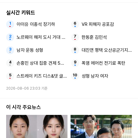
실시간 키워드
아이유 이종석 장기하
VR 피해자 공포감
노르웨이 해저 도시 거대 로봇
한동훈 김민석
남자 운동 성형
대진연 평택 오산공군기지 구속
손흥민 상대 집중 견제 5경기 연속골 불발
폭염 에어컨 전기료 폭탄
스트레이 키즈 디스&댓 글로벌 질주
성형 남자 여자
2026-08-06 23:03 기준
이 시각 주요뉴스