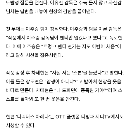
도발성 질문을 던진다. 이유진 감독은 주눅 들지 않고 자신감
넘치는 답변을 내놓아 현장의 감탄을 끌어낸다.
첫 무대는 이주승 팀이 장식한다. 이주승과 팀을 이룬 감독은
“작품에서 이주승 감독님이 팬티만 입겠다고 했다”고 폭로한
다. 이에 이주승은 “트렁크 팬티 연기는 저도 이번이 처음”이
라고 말해 시선을 집중시킨다.
작품 감상 후 차태현은 “사실 저는 ‘스톱’을 눌렀다”고 밝힌다.
이를 들은 장도연은 “얌생이 아니냐?”고 받아쳐 현장을 웃음
바다로 만든다. 차태현은 “나 도파민에 중독된 거야?”라며 스
스로를 돌아봐 또 한 번 웃음을 안긴다.
한편 ‘디렉터스 아레나’는 OTT 플랫폼 티빙과 지니TV에서도
시청할 수 있다.