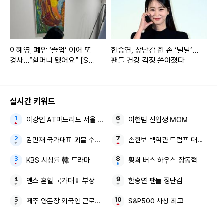
이혜영, 폐암 ‘졸업’ 이어 또
한승연, 장난감 쥔 손 ‘덜덜’…
경사…“할머니 됐어요” [SD
팬들 건강 걱정 쏟아졌다
셀픽]
실시간 키워드
이강인 AT마드리드 서울 3대
이한범 신입생 MOM
김민재 국가대표 괴물 수비수 남아공전 졸전
손현보 백악관 트럼프 대통령
KBS 시청률 韓 드라마
황희 버스 하우스 장동혁
옌스 혼혈 국가대표 부상
한승연 팬들 장난감
제주 양돈장 외국인 근로자 질식해 숨져
S&P500 사상 최고