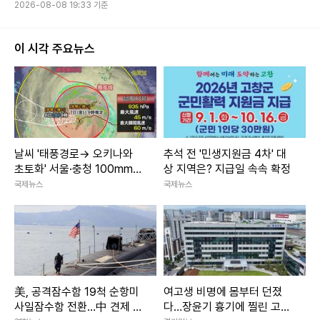
2026-08-08 19:33 기준
이 시각 주요뉴스
날씨 '태풍경로→ 오키나와
추석 전 '민생지원금 4차' 대
초토화' 서울·충청 100mm이
상 지역은? 지급일 속속 확정
상 소나기 주말날씨
국제뉴스
국제뉴스
美, 공격잠수함 19척 순항미
여고생 비명에 몸부터 던졌
사일잠수함 전환…中 견제 강
다…장윤기 흉기에 찔린 고교