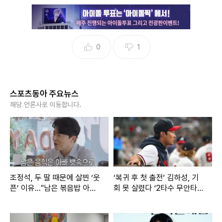
0
1
스포츠동아 주요뉴스
해당 언론사로 이동합니다.
조정석, 두 딸 때문에 살찐 ‘웃
‘복귀 후 첫 출전’ 김하성, 기
픈’ 이유…“남은 볶음밥 아까
회 못 살렸다 ‘2타수 무안타
워서 내가 해치워”
→타율 0.067’