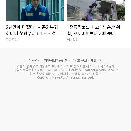
2년만에 터졌다…시즌2 복귀
`전동킥보드 사고` 뇌손상 위
하더니 첫방부터 6.1% 시청
험, 오토바이보다 3배 높다
률 찍은 한국 드라마
위키트리
이데일리
이용약관
개인정보취급방침
콘텐츠 신고
제휴문의
서울시 송파구 위례성대로 10, 에스타워 18층 노티플러스 | 대표자 : 이영재
사업자등록번호 : 596 - 87 – 00782 | 광고대행업 | partner@notiplus.co.kr
청소년 보호 책임자 : 이영재 | 기사배열 책임자 : 전윤수
Copyright NewsPic. All rights reserved.