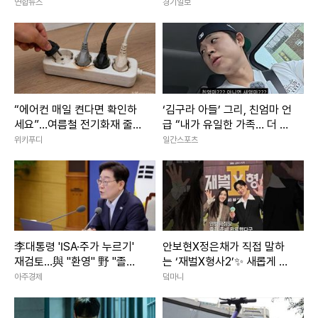
화
생 ‘의상자’ 인정
연합뉴스
경기일보
“에어컨 매일 켠다면 확인하
‘김구라 아들’ 그리, 친엄마 언
세요”…여름철 전기화재 줄이
급 “내가 유일한 가족… 더 챙
는 점검법
기려고”
위키푸디
일간스포츠
李대통령 'ISA·주가 누르기'
안보현X정은채가 직접 말하
재검토…與 "환영" 野 "졸속
는 ‘재벌X형사2’✨ 새롭게 돌
국정"
아온 두 사람의 이야기｜재벌
아주경제
덬마니
X형사2