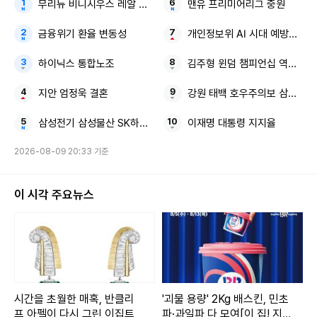
무리뉴 비니시우스 레알 주장
맨유 프리미어리그 중원
금융위기 환율 변동성
개인정보위 AI 시대 예방중심 
하이닉스 통합노조
김주형 윈덤 챔피언십 역전 우
지안 엄정욱 결혼
강원 태백 호우주의보 삼척산지
삼성전기 삼성물산 SK하이닉스
이재명 대통령 지지율
2026-08-09 20:33 기준
이 시각 주요뉴스
시간을 초월한 매혹, 반클리
'괴물 용량' 2Kg 배스킨, 민초
프 아펠이 다시 그린 이집트
파·과일파 다 모여[이 집! 지