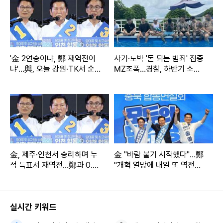
'金 2연승이냐, 鄭 재역전이
사기·도박 '돈 되는 범죄' 집중
냐'…與, 오늘 강원·TK서 순회
MZ조폭…경찰, 하반기 소탕
경선
작전
金, 제주·인천서 승리하며 누
金 "바람 불기 시작했다"…鄭
적 득표서 재역전…鄭과 0.8
"개혁 열망에 내일 또 역전할
6%p차(종합)
것"
실시간 키워드