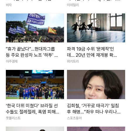
금, 이 맛]
바자
이데일리
"휴가 끝났다"…현대차그룹
파격 19금 수위 '문제작'인
등 주요 완성차 노조 '하투' 재
데… 20년 만에 재개봉 확정
개
된 영화
아주경제
위키트리
‘한국 더위 미쳤다’ 브라질 선
김희철, ‘거꾸로 태극기’ 일침
수들도 절레절레, 폭염 피해
후 해명…“좌우 떠나 우리나
최소화 위한 K리그 노력들
라 국기”[SD이슈]
풋볼리스트
스포츠동아
[케현장]