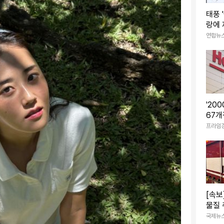
태풍 
랑에
사 조
연합뉴
'20
67개
험대
프라임
[속보
물질 
차량
국제뉴