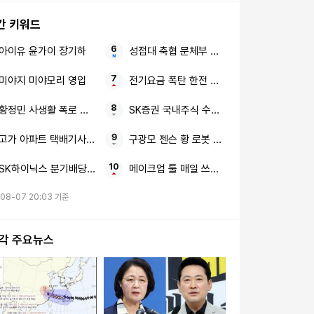
간 키워드
아이유 윤가이 장기하
성접대 축협 문체부 보고서
미야지 미야모리 영입
전기요금 폭탄 한전 에어컨 절전법
황정민 사생활 폭로 임신 축하 전화
SK증권 국내주식 수수료 평생 우대
고가 아파트 택배기사 폭행당한
구광모 젠슨 황 로봇 생태계
SK하이닉스 분기배당 주주환원
메이크업 툴 매일 쓰는 제대로 관리
08-07 20:03 기준
시각 주요뉴스