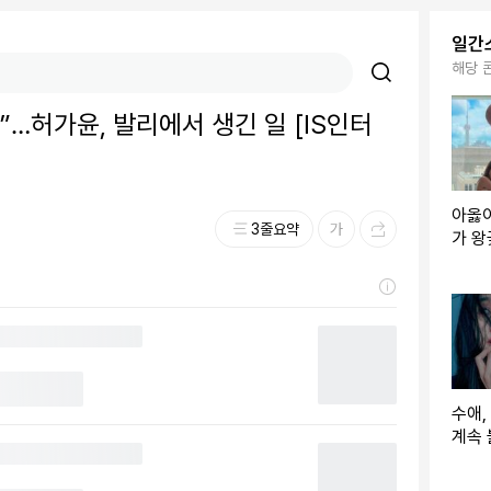
일간
해당 
죠”…허가윤, 발리에서 생긴 일 [IS인터
아옳이
3줄요약
가 왕
포즈는
수애,
계속 
있어”