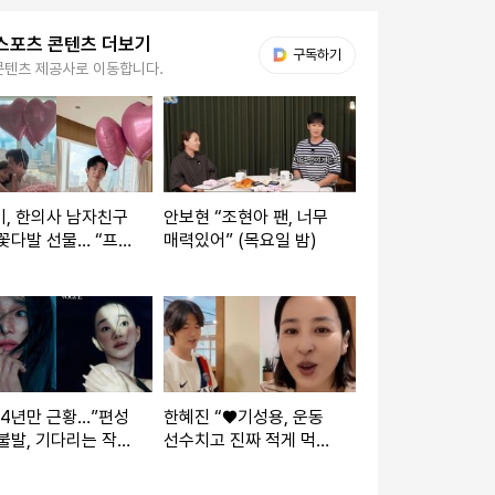
스포츠 콘텐츠 더보기
다음 My뉴스
구독하기
콘텐츠 제공사로 이동합니다.
, 한의사 남자친구
안보현 “조현아 팬, 너무
꽃다발 선물… “프로
매력있어” (목요일 밤)
 아냐” [IS하이컷]
 4년만 근황…”편성
한혜진 “♥기성용, 운동
불발, 기다리는 작품
선수치고 진짜 적게 먹
어… 둘 다 소식좌”