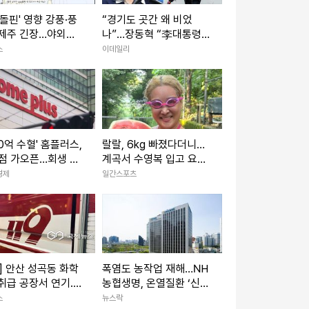
'돌핀' 영향 강풍·풍
“경기도 곳간 왜 비었
 제주 긴장…야외행
나”…장동혁 “李대통령
정(종합)
이 주범” 추미애 “낡은 세
스
이데일리
제 탓”
00억 수혈' 홈플러스,
랄랄, 6kg 빠졌다더니…
점 가오픈…회생 시
계곡서 수영복 입고 요염
포즈 [IS하이컷]
경제
일간스포츠
] 안산 성곡동 화학
폭염도 농작업 재해…NH
취급 공장서 연기...
농협생명, 온열질환 ‘신속
 우회
보상’ 가동
스
뉴스락