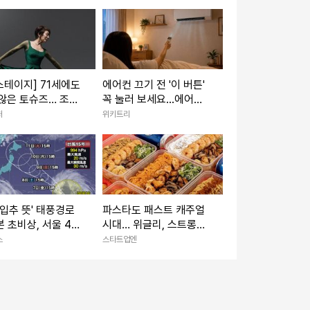
스테이지] 71세에도
에어컨 끄기 전 '이 버튼'
않은 토슈즈… 조윤
꼭 눌러 보세요...에어컨
시간은 아직 현재형
수명이 늘어납니다
처
위키트리
'입추 뜻' 태풍경로
파스타도 패스트 캐주얼
 초비상, 서울 40
시대… 위글리, 스트롱벤
박
처스 시드 투자 유치
스
스타트업엔