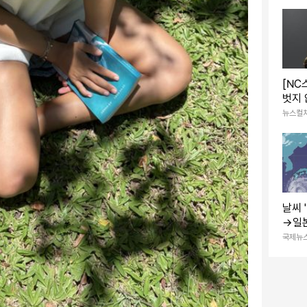
[NC
벗지 
라의 
뉴스컬
날씨 
→일본
도 육
국제뉴