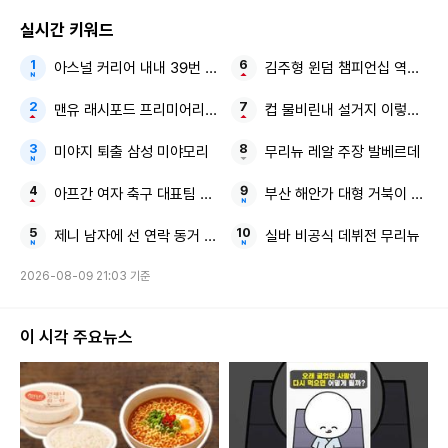
실시간 키워드
아스널 커리어 내내 39번 유니폼 이적 선택할 수도
김주형 윈덤 챔피언십 역전 우
맨유 래시포드 프리미어리그
컵 물비린내 설거지 이렇게 하
미야지 퇴출 삼성 미야모리
무리뉴 레알 주장 발베르데
아프간 여자 축구 대표팀 축구 금지 다시 뭉치다
부산 해안가 대형 거북이 소원·
제니 남자에 선 연락 동거 질문
실바 비공식 데뷔전 무리뉴
2026-08-09 21:03 기준
이 시각 주요뉴스