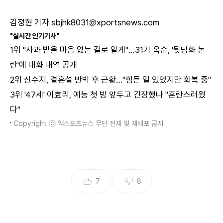
김정현 기자 sbjhk8031@xportsnews.com
"실시간 인기기사"
1위
"사과 받을 마음 없는 걸로 알게"…31기 옥순, '뒷담화 논
란'에 대화 내역 공개
2위
신수지, 결혼설 반박 후 근황…"힘든 일 있었지만 회복 중"
3위
'47세' 이효리, 예능 첫 방 앞두고 긴장했나 "혼란스러웠
다"
Copyright ⓒ 엑스포츠뉴스 무단 전재 및 재배포 금지
7
8