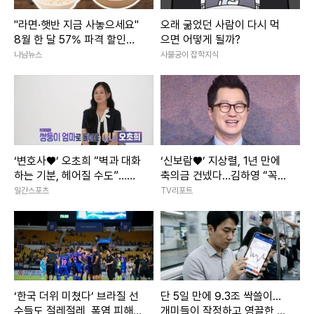
"라면·햇반 지금 사놓으세요"
오래 굶었던 사람이 다시 먹
8월 한 달 57% 파격 할인행
으면 어떻게 될까?
사 3800개 품목 마트
나남뉴스
사물궁이 잡학지식
‘변호사♥’ 오초희 “벽과 대화
‘신보람♥’ 지상렬, 1년 만에
하는 기분, 헤어질 수도”…독
축의금 건넸다…김하영 “꼭
박육아에 눈물 (결혼지옥)
국수 먹게 해주세요” [RE:스
일간스포츠
TV리포트
타]
‘한국 더위 미쳤다’ 브라질 선
단 5일 만에 9.3조 싹쓸이…
수들도 절레절레, 폭염 피해
개미들이 작정하고 영끌한 종