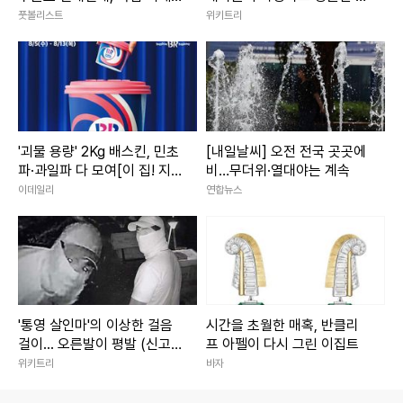
최소화 위한 K리그 노력들
목 '1위' 정체
풋볼리스트
위키트리
[케현장]
'괴물 용량' 2Kg 배스킨, 민초
[내일날씨] 오전 전국 곳곳에
파·과일파 다 모여[이 집! 지
비…무더위·열대야는 계속
금, 이 맛]
이데일리
연합뉴스
'통영 살인마'의 이상한 걸음
시간을 초월한 매혹, 반클리
걸이... 오른발이 평발 (신고
프 아펠이 다시 그린 이집트
금 1억)
위키트리
바자