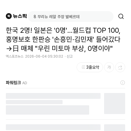
한국 2명! 일본은 '0명'…월드컵 TOP 100,
홍명보호 한판승 '손흥민·김민재' 들어갔다
→日 매체 "우린 미토마 부상, 0명이야"
엑스포츠뉴스
2026-06-04 05:30:02
신고
3줄요약
파워링크
AD