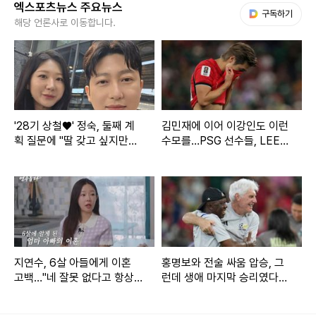
엑스포츠뉴스 주요뉴스
다음 My뉴스
구독하기
해당 언론사로 이동합니다.
'28기 상철♥' 정숙, 둘째 계
김민재에 이어 이강인도 이런
획 질문에 "딸 갖고 싶지만…
수모를…PSG 선수들, LEE
또 아들일까 봐 겁나" [★해시
빼고 전원 월드컵 32강 진출
태그]
지연수, 6살 아들에게 이혼
홍명보와 전술 싸움 압승, 그
고백…"네 잘못 없다고 항상
런데 생애 마지막 승리였다
말해" (연수롭다)
니…남아공 감독, 16강 캐나
다전 패배 후 은퇴 시사