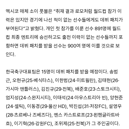
멕시코 매체 소이 풋볼은 “취재 결과 로모처럼 월드컵 참가 이
력은 있지만 경기에 나선 적이 없는 선수들에게도 데뷔 패치가
부여된다”고 밝혔다. 개인 첫 참가를 이룬 선수 891명에 월드
컵 최종 엔트리에 승선하고도 출전 이력이 없는 선수들까지 포
함하면 데뷔 패치를 받을 선수는 900여 명에 이를 것으로 보
인다.
한국축구대표팀은 15명이 데뷔 패치를 받을 예정이다. 송범
근, 오현규(25·베식타스), 이한범(24·미트윌란), 김태현(26·
가시마 앤틀러스), 김진규(29·전북), 배준호(23·스토크시티),
엄지성(24·스완지시티), 이태석(24·아우스트리아 빈), 양현준
(24·셀틱), 이동경(29·울산 HD), 박진섭(31·저장FC), 설영우
(28·츠르베나 즈베즈다), 옌스 카스트로프(23·묀헨글라트바
흐), 이기혁(26·강원FC), 조위제(25·전북)가 그 주인공이다.