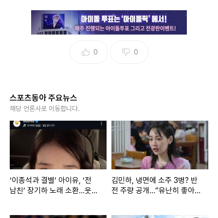
0
0
스포츠동아 주요뉴스
해당 언론사로 이동합니다.
‘이종석과 결별’ 아이유, ‘전
김민하, 냉면에 소주 3병? 반
남친’ 장기하 노래 소환…웃픈
전 주량 공개…“유난히 좋아
타이밍
해”