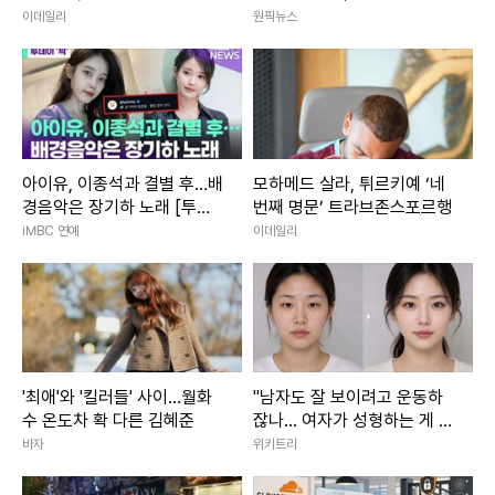
샌들러
진행
이데일리
원픽뉴스
아이유, 이종석과 결별 후…배
모하메드 살라, 튀르키예 ‘네
경음악은 장기하 노래 [투데
번째 명문’ 트라브존스포르행
이픽]
iMBC 연예
이데일리
'최애'와 '킬러들' 사이...월화
"남자도 잘 보이려고 운동하
수 온도차 확 다른 김혜준
잖나... 여자가 성형하는 게 대
체 왜 문제냐"
바자
위키트리