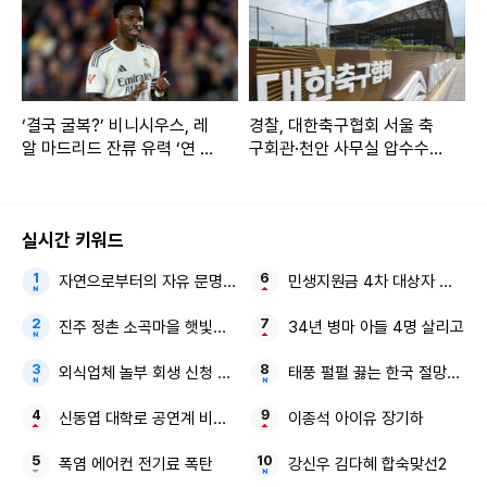
‘결국 굴복?’ 비니시우스, 레
경찰, 대한축구협회 서울 축
알 마드리드 잔류 유력 ‘연 50
구회관·천안 사무실 압수수
0억 받나’
색…‘홍명보 선임 의혹’ 서민
민생대책위 고발 2년 만에 강
제수사
실시간 키워드
자연으로부터의 자유 문명이 부른 지구의 위기
민생지원금 4차 대상자 전국 확
진주 정촌 소곡마을 햇빛소득마을
34년 병마 아들 4명 살리고
외식업체 놀부 회생 신청 尹 전 대통령 전속사진가
태풍 펄펄 끓는 한국 절망적인 
신동엽 대학로 공연계 비하 논란
이종석 아이유 장기하
폭염 에어컨 전기료 폭탄
강신우 김다혜 합숙맞선2