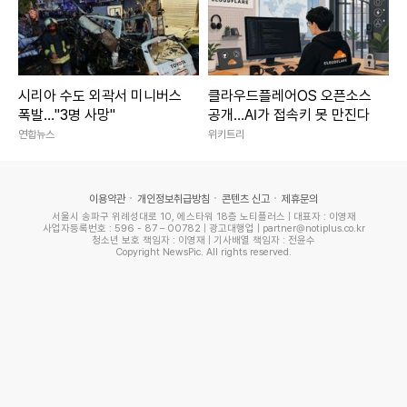
시리아 수도 외곽서 미니버스
클라우드플레어OS 오픈소스
폭발…"3명 사망"
공개…AI가 접속키 못 만진다
연합뉴스
위키트리
이용약관
개인정보취급방침
콘텐츠 신고
제휴문의
서울시 송파구 위례성대로 10, 에스타워 18층 노티플러스 | 대표자 : 이영재
사업자등록번호 : 596 - 87 – 00782 | 광고대행업 | partner@notiplus.co.kr
청소년 보호 책임자 : 이영재 | 기사배열 책임자 : 전윤수
Copyright NewsPic. All rights reserved.