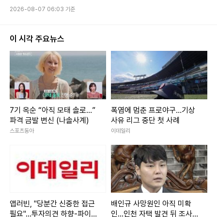
2026-08-07 06:03 기준
이 시각 주요뉴스
7기 옥순 “아직 모태 솔로…”
폭염에 멈춘 프로야구…기상
파격 금발 변신 (나솔사계)
사유 리그 중단 첫 사례
스포츠동아
이데일리
앱러빈, "당분간 신중한 접근
배인규 사망원인 아직 미확
필요"...투자의견 하향-파이퍼
인...인천 자택 발견 뒤 조사