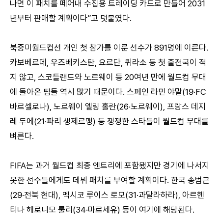
나면 이 패치를 떼어내 수집용 트레이딩 카드로 만들어 2031
년부터 판매할 계획이다”고 덧붙였다.
북중미월드컵선 개인 첫 참가를 이룬 선수가 891명에 이른다.
카보베르데, 우즈베키스탄, 요르단, 퀴라소 등 첫 출전국이 적
지 않고, 스코틀랜드와 노르웨이 등 20여년 만에 월드컵 무대
에 돌아온 팀들 역시 많기 때문이다. 스페인 라민 야말(19·FC
바르셀로나), 노르웨이 엘링 홀란(26·노르웨이), 프랑스 데지
레 두에(21·파리 생제르맹) 등 쟁쟁한 스타들이 월드컵 무대를
벼른다.
FIFA는 과거 월드컵 최종 엔트리에 포함됐지만 경기에 나서지
못한 선수들에게도 데뷔 패치를 부여할 계획이다. 한국 송범근
(29·전북 현대), 멕시코 루이스 로모(31·과달라하라), 아르헨
티나 헤로니모 룰리(34·마르세유) 등이 여기에 해당된다.