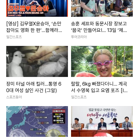
[영상] 김무열X윤승아, ‘손만
송훈 셰프와 동문시장 장보고
잡아도 영화 한 편’…함께라서
‘몸국’ 만들어요!… 13일 ‘제주
더 빛나는 순간
미행’ 특별회차 운영
일간스포츠
투어코리아
장미 터널 아래 킬러…통영 6
랄랄, 6kg 빠졌다더니… 계곡
0대 여성 살인 사건 (그알)
서 수영복 입고 요염 포즈 [IS
하이컷]
스포츠동아
일간스포츠