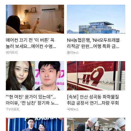
에어컨 끄기 전 '이 버튼' 꼭
NH농협은행, 'NH모두트래블
눌러 보세요...에어컨 수명이
리적금' 완판...여행 특화 금융
늘어납니다
상품 인기 입증
위키트리
폴리뉴스
“‘현 여친’ 윤가이 있는데”…
[속보] 안산 성곡동 화학물질
아이유, ‘전 남친’ 장기하 노래
취급 공장서 연기...차량 우회
언급에 갑론을박
TV리포트
국제뉴스