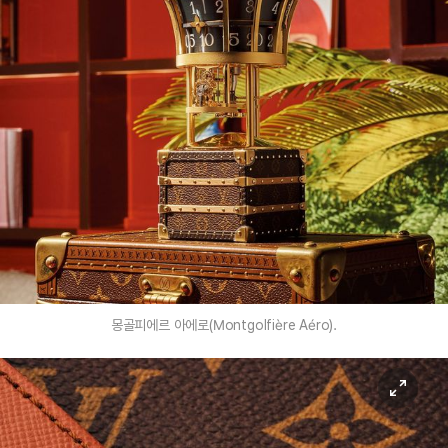
몽골피에르 아에로(Montgolfière Aéro).