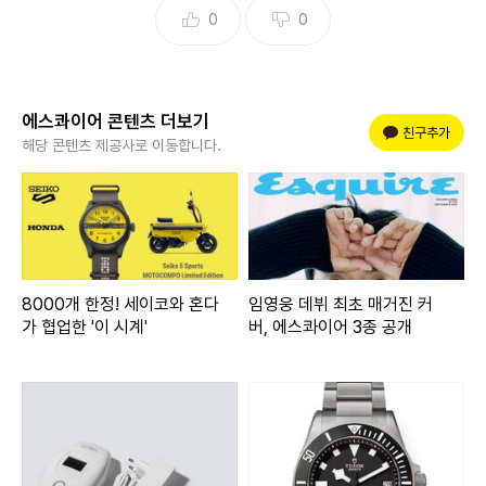
0
0
에스콰이어 콘텐츠 더보기
플러스 친구
친구추가
해당 콘텐츠 제공사로 이동합니다.
8000개 한정! 세이코와 혼다
임영웅 데뷔 최초 매거진 커
가 협업한 '이 시계'
버, 에스콰이어 3종 공개