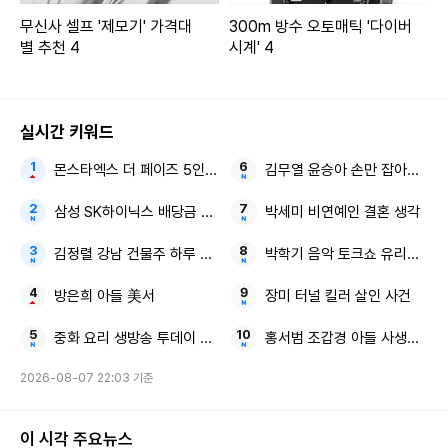
무신사 셀프 '제모기' 가격대
300m 방수 오토매틱 '다이버
별 추천 4
시계' 4
실시간 키워드
몬스타엑스 더 페이즈 5인 체제
김무열 윤승아 손만 잡아도 영화
삼성 SK하이닉스 배당금 늘려라
박세미 비연예인 결혼 생각
김정렬 강남 건물주 하루 1억
박학기 음악 토크쇼 유리상자
방은희 아들 美서
장미 터널 킬러 살인 사건
중화 요리 생방송 투데이 행궁동 BEST3
홍서범 조갑경 아들 사생활 논
2026-08-07 22:03 기준
이 시각 주요뉴스