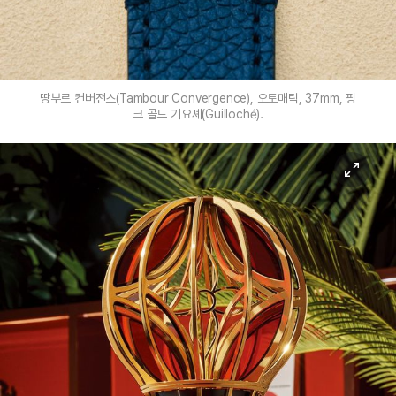
땅부르 컨버전스(Tambour Convergence), 오토매틱, 37mm, 핑
크 골드 기요셰(Guilloché).