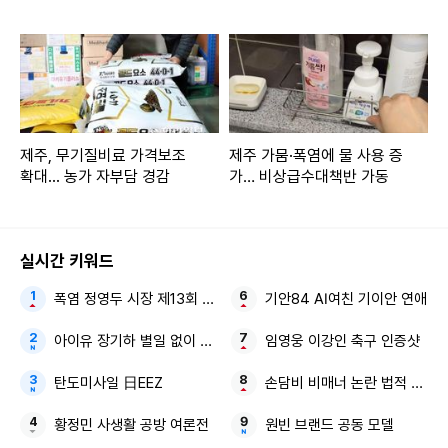
제주, 무기질비료 가격보조
제주 가뭄·폭염에 물 사용 증
확대... 농가 자부담 경감
가… 비상급수대책반 가동
실시간 키워드
폭염 정영두 시장 제13회 제주삼다수 마스터스
기안84 AI여친 기이안 연애
아이유 장기하 별일 없이 산다
임영웅 이강인 축구 인증샷
탄도미사일 日EEZ
손담비 비매너 논란 법적 대응
황정민 사생활 공방 여론전
원빈 브랜드 공동 모델