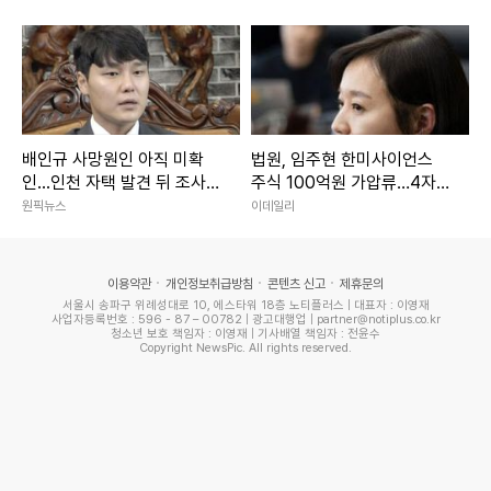
배인규 사망원인 아직 미확
법원, 임주현 한미사이언스
인...인천 자택 발견 뒤 조사
주식 100억원 가압류…4자연
진행
합 갈등 법정전 확산
원픽뉴스
이데일리
이용약관
개인정보취급방침
콘텐츠 신고
제휴문의
서울시 송파구 위례성대로 10, 에스타워 18층 노티플러스 | 대표자 : 이영재
사업자등록번호 : 596 - 87 – 00782 | 광고대행업 | partner@notiplus.co.kr
청소년 보호 책임자 : 이영재 | 기사배열 책임자 : 전윤수
Copyright NewsPic. All rights reserved.