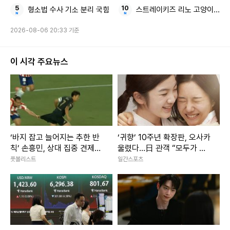
형소법 수사 기소 분리 국힘
스트레이키즈 리노 고양이 집사
2026-08-06 20:33 기준
이 시각 주요뉴스
‘바지 잡고 늘어지는 추한 반
‘귀향’ 10주년 확장판, 오사카
칙’ 손흥민, 상대 집중 견제에
울렸다…日 관객 “모두가 봐
5경기 연속골 불발 ‘경고 유도
야 할 영화”
풋볼리스트
일간스포츠
2회’