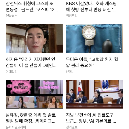
삼전닉스 휘청에 코스피 또
KBS 이갈았다…호화 캐스팅
변동성…골드만, '코스피 12,0
에 첫방 전부터 반응 터진 '한
00' 유지(종합)
국 드라마'
연합뉴스
위키트리
허지웅 "우리가 지지했던 인
무더운 여름, “고혈압 환자 혈
간들이 이 꼴 만들어…책임지
압 관리 중요해”
자"
이데일리
센머니
남유정, 8월 중 데뷔 첫 솔로
지방 보건소에 AI 진료도구
앨범 발매 확정…리메이크로
보급… 정부, ‘AI 기본의료 전
채운다
략’ 확정
문화저널코리아
경기일보