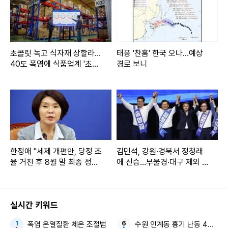
초콜릿 녹고 식자재 상할라…
태풍 '찬홈' 한국 오나…예상
40도 폭염에 식품업계 '초긴
경로 보니
장'
한정애 "세제 개편안, 당정 조
김민석, 강원·경북서 정청래
율 거친 후 8월 말 최종 정리
에 신승…부울경·대구 제외 모
가능"
두 웃었다
실시간 키워드
폭염 온열질환 체온 조절법
수원 인계동 흉기 난동 40대 