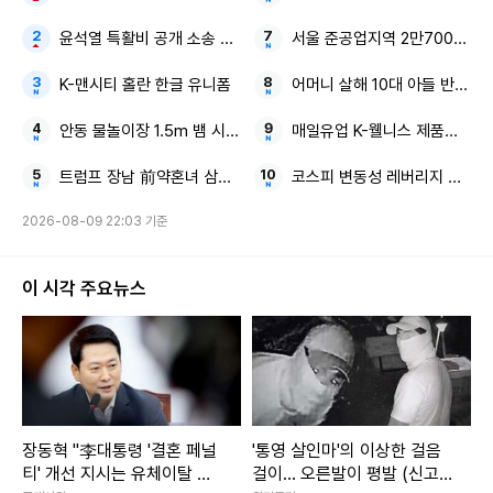
윤석열 특활비 공개 소송 대법 대통령실
서울 준공업지역 2만7000가구
K-맨시티 홀란 한글 유니폼
어머니 살해 10대 아들 반려견
안동 물놀이장 1.5m 뱀 시민 대피 소동
매일유업 K-웰니스 제품군 북미
트럼프 장남 前약혼녀 삼성 조선소
코스피 변동성 레버리지 청산 
2026-08-09 22:03 기준
이 시각 주요뉴스
장동혁 "李대통령 '결혼 페널
'통영 살인마'의 이상한 걸음
티' 개선 지시는 유체이탈 화
걸이... 오른발이 평발 (신고