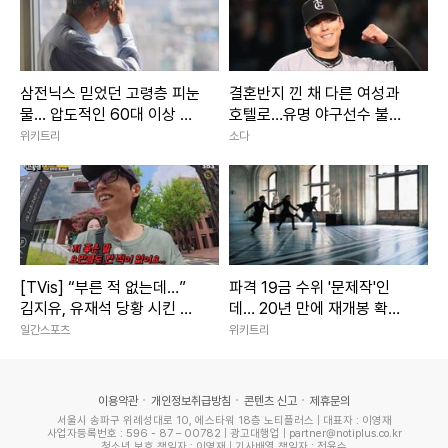
삼전닉스 믿었던 고령층 피눈
결혼반지 낀 채 다른 여성과
물... 압도적인 60대 이상 주
호텔로…유명 야구선수 불륜
식 담보 대출 비율
에 日 발칵
위키트리
소다
[TVis] “부른 적 없는데…”
파격 19금 수위 '문제작'인
김지유, 유재석 당황 시킨 철
데… 20년 만에 재개봉 확정
판 (런닝맨)
된 영화
일간스포츠
위키트리
이용약관
개인정보취급방침
콘텐츠 신고
제휴문의
서울시 송파구 위례성대로 10, 에스타워 18층 노티플러스 | 대표자 : 이영재
사업자등록번호 : 596 - 87 – 00782 | 광고대행업 | partner@notiplus.co.kr
청소년 보호 책임자 : 이영재 | 기사배열 책임자 : 전윤수