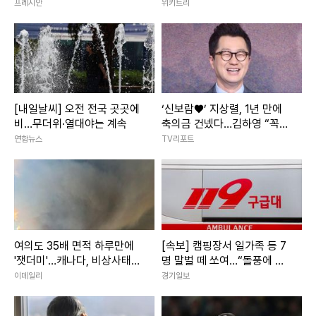
법"
금 1억)
프레시안
위키트리
[내일날씨] 오전 전국 곳곳에
‘신보람♥’ 지상렬, 1년 만에
비…무더위·열대야는 계속
축의금 건넸다…김하영 “꼭
국수 먹게 해주세요” [RE:스
연합뉴스
TV리포트
타]
여의도 35배 면적 하루만에
[속보] 캠핑장서 일가족 등 7
'잿더미'…캐나다, 비상사태
명 말벌 떼 쏘여…“돌풍에 벌
선포
집 흔들려”
이데일리
경기일보