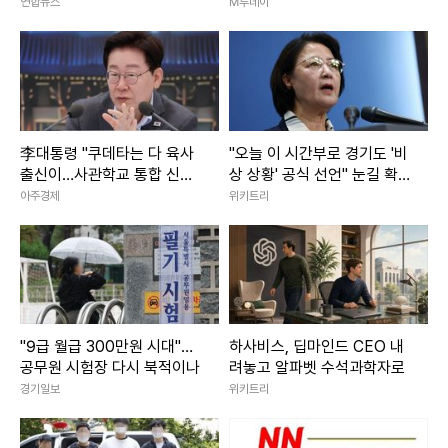
연합뉴스
M투데이
李대통령 "쿠데타는 다 육사
"오늘 이 시간부로 경기도 '비
출신이…사관학교 통합 신속
상 상황' 공식 선언" 눈길 확
추진"
쏠린 추미애 발언
아주경제
위키트리
"9급 월급 300만원 시대"…
하사비스, 딥마인드 CEO 내
공무원 시험장 다시 북적이나
려놓고 알파벳 수석과학자로
경기일보
위키트리