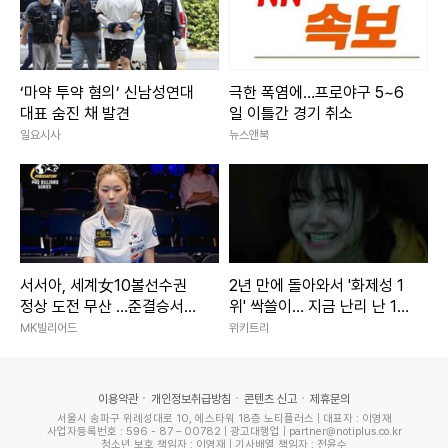
‘마약 투약 혐의’ 신남성연대
극한 폭염에…프로야구 5~6
대표 숨진 채 발견
일 이틀간 경기 취소
일요시사
뉴스앤북
서서아, 세계女10볼선수권
2년 만에 돌아와서 '화제성 1
정상 도전 무산 …준결승서
위' 싹쓸이… 지금 난리 난 19
‘디펜딩챔프’ 체즈카에 석패
금 한국 드라마
MK빌리어드
위키트리
이용약관
개인정보취급방침
콘텐츠 신고
제휴문의
서울시 송파구 위례성대로 10, 에스타워 18층 노티플러스 | 대표자 : 이영재
사업자등록번호 : 596 - 87 – 00782 | 광고대행업 | partner@notiplus.co.kr
청소년 보호 책임자 : 이영재 | 기사배열 책임자 : 전윤수