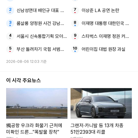
신남성연대 배인규 대표 인천 영종도
이상준 LA 공연 논란
룸살롱 양정원 사건 강남서 수사팀장
이재명 대통령 대한민국 대도약
서울시 신속통합기획 모아타운
스타벅스 이재명 정권 커피 한 
부산 돌려차기 국힘 서범수 의원 피해자
어린이집 대법 원장 과실
2026-08-06 12:03 기준
이 시각 주요뉴스
獨공항 우크라 화물기 근처에
그랜저·카니발 등 13개 차종
미확인 드론…"폭발물 장착"
51만2393대 리콜