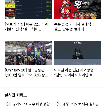
[오늘의 스팀] 이름 없는 거위
쿠폰 증정, 리니지 클래식과
개발사 신작 ‘같이 헤매는 게
팔도 '왕뚜껑' 컬래버
임’
[Chinajoy 26] 한국공동관,
이터널 리턴 긴급 사과방송
1,200만 달러 규모 B2B 상
“갬빗, 다이아 이하에만 적
담
용”
실시간 키워드
경기도 7조 채무 비상 상황
양평고속도로 의혹 원희룡 종