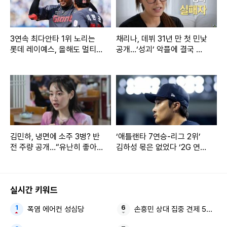
3연속 최다안타 1위 노리는
채리나, 데뷔 31년 만 첫 민낯
롯데 레이예스, 올해도 멀티
공개…‘성괴’ 악플에 결국 눈
히트 60회 도전
물
김민하, 냉면에 소주 3병? 반
‘애틀랜타 7연승-리그 2위’
전 주량 공개…“유난히 좋아
김하성 몫은 없었다 ‘2G 연속
해”
개점휴업’
실시간 키워드
폭염 에어컨 성심당
손흥민 상대 집중 견제 5경기 