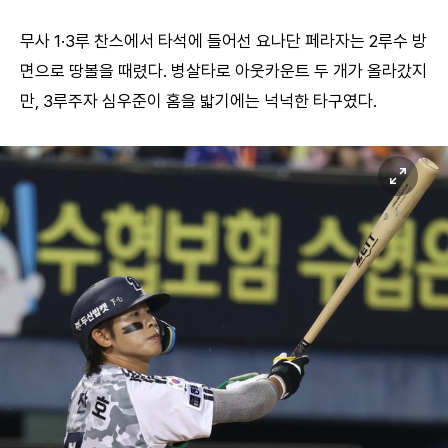
무사 1·3루 찬스에서 타석에 들어선 요나단 페라자는 2루수 방
면으로 땅볼을 때렸다. 병살타로 아웃카운트 두 개가 올라갔지
만, 3루주자 심우준이 홈을 밟기에는 넉넉한 타구였다.