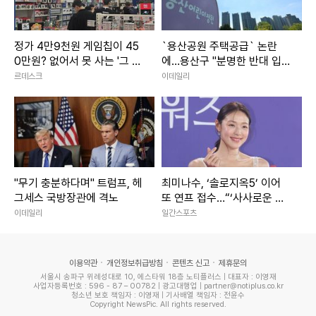
정가 4만9천원 게임칩이 45
`용산공원 주택공급` 논란
0만원? 없어서 못 사는 '그 시
에…용산구 "분명한 반대 입
절의 향수'
장"
르데스크
이데일리
"무기 충분하다며" 트럼프, 헤
최미나수, ‘솔로지옥5’ 이어
그세스 국방장관에 격노
또 연프 접수…“‘사사로운 만
남추구’ MC 발탁” [공식]
이데일리
일간스포츠
이용약관
개인정보취급방침
콘텐츠 신고
제휴문의
서울시 송파구 위례성대로 10, 에스타워 18층 노티플러스 | 대표자 : 이영재
사업자등록번호 : 596 - 87 – 00782 | 광고대행업 | partner@notiplus.co.kr
청소년 보호 책임자 : 이영재 | 기사배열 책임자 : 전윤수
Copyright NewsPic. All rights reserved.