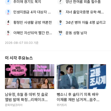
추미애 경기도 복지
양산 한여름 외출 필수품
민생지원금 4차 대상자 최대 50만원
자녀 출입국증명 유학·해외여행
황정민 사생활 공방 여론전
34년 병마 아들 4명 살리고
이해인 자산10억 빨간 란제리
운동 성형 남자
2026-08-07 00:33 기준
이 시각 주요뉴스
남유정, 8월 중 데뷔 첫 솔로
뺑소니 후 술타기 의혹 배우
앨범 발매 확정…리메이크로
이재룡 재판 넘겨져…음주운
채운다
전 혐의는 제외
문화저널코리아
위키트리