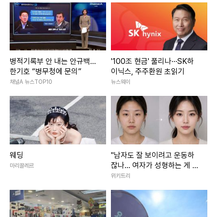
병적기록부 안 내는 안규백…
'100조 현금' 풀리나···SK하
한기호 “병무청에 문의”
이닉스, 주주환원 초읽기
채널A 뉴스TOP10
뉴스웨이
웨딩
"남자도 잘 보이려고 운동하
잖나... 여자가 성형하는 게 대
마리끌레르
체 왜 문제냐"
위키트리