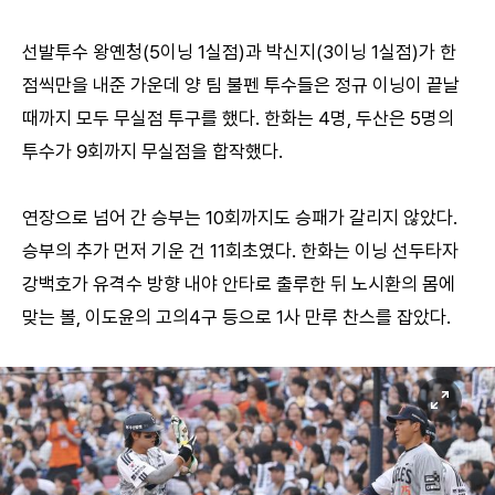
선발투수 왕옌청(5이닝 1실점)과 박신지(3이닝 1실점)가 한
점씩만을 내준 가운데 양 팀 불펜 투수들은 정규 이닝이 끝날
때까지 모두 무실점 투구를 했다. 한화는 4명, 두산은 5명의
투수가 9회까지 무실점을 합작했다.
연장으로 넘어 간 승부는 10회까지도 승패가 갈리지 않았다.
승부의 추가 먼저 기운 건 11회초였다. 한화는 이닝 선두타자
강백호가 유격수 방향 내야 안타로 출루한 뒤 노시환의 몸에
맞는 볼, 이도윤의 고의4구 등으로 1사 만루 찬스를 잡았다.