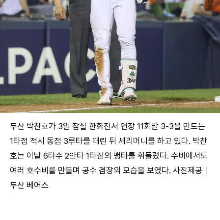
두산 박찬호가 3일 잠실 한화전서 연장 11회말 3-3을 만드는
1타점 적시 동점 3루타를 때린 뒤 세리머니를 하고 있다. 박찬
호는 이날 6타수 2안타 1타점의 맹타를 휘둘렀다. 수비에서도
여러 호수비를 만들며 공수 겸장의 모습을 보였다. 사진제공｜
두산 베어스