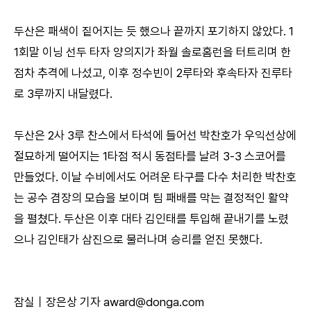
두산은 패색이 짙어지는 듯 했으나 끝까지 포기하지 않았다. 1
1회말 이닝 선두 타자 양의지가 좌월 솔로홈런을 터트리며 한
점차 추격에 나섰고, 이후 정수빈이 2루타와 후속타자 진루타
로 3루까지 내달렸다.
두산은 2사 3루 찬스에서 타석에 들어선 박찬호가 우익선상에
절묘하게 떨어지는 1타점 적시 동점타를 날려 3-3 스코어를
만들었다. 이날 수비에서도 어려운 타구를 다수 처리한 박찬호
는 공수 겸장의 모습을 보이며 팀 패배를 막는 결정적인 활약
을 펼쳤다. 두산은 이후 대타 김인태를 투입해 끝내기를 노렸
으나 김인태가 삼진으로 물러나며 승리를 얻진 못했다.
잠실｜장은상 기자 award@donga.com