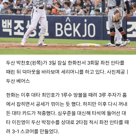
두산 박찬호(왼쪽)가 3일 잠실 한화전서 3회말 좌전 안타를
때린 뒤 덕아웃을 바라보며 세리머니를 하고 있다. 사진제공｜
두산 베어스
한화는 이후 대타 최인호가 1루수 땅볼을 때려 3루 주자가 홈
에서 잡히면서 공세가 꺾이는 듯 했다. 하지만 이후 다시 꺼내
든 대타 카드가 적중했다. 심우준을 대신해 타석에 들어선 대
타 이진영이 두산 박정수를 상대로 2타점 적시 좌전 안타를 때
려 3-1 스코어를 만들었다.