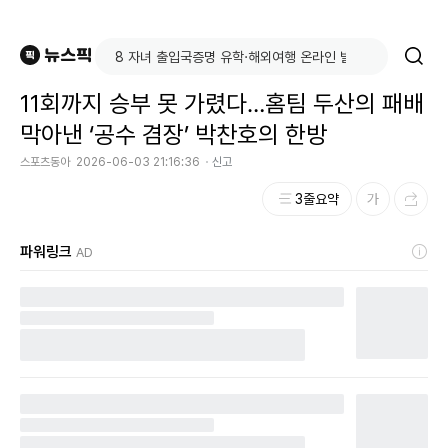
11회까지 승부 못 가렸다…홈팀 두산의 패배
막아낸 ‘공수 겸장’ 박찬호의 한방
스포츠동아
2026-06-03 21:16:36
신고
3줄요약
파워링크
AD