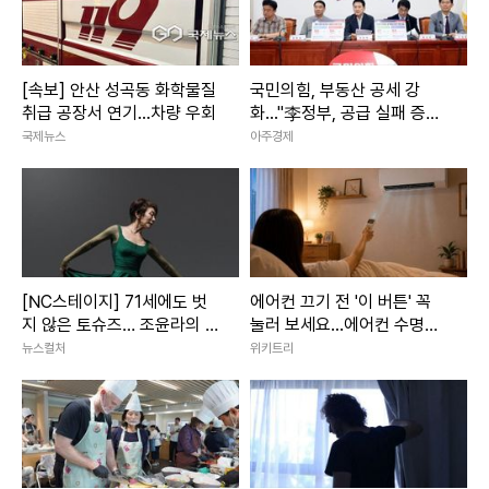
[속보] 안산 성곡동 화학물질
국민의힘, 부동산 공세 강
취급 공장서 연기...차량 우회
화..."李정부, 공급 실패 증세
로 덮으려 해"
국제뉴스
아주경제
[NC스테이지] 71세에도 벗
에어컨 끄기 전 '이 버튼' 꼭
지 않은 토슈즈… 조윤라의 시
눌러 보세요...에어컨 수명이
간은 아직 현재형
늘어납니다
뉴스컬처
위키트리