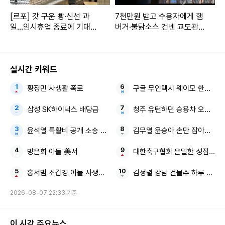
[르포] 갓 구운 빵·신선 과
7천만원 받고 수용자에게 햄
일…임시휴업 종료에 기대감
버거·불닭소스 건넨 교도관…
가득 홈플러스
징역 7년
실시간 키워드
황정민 사생활 폭로
구글 무인택시 웨이모 한국 진
삼성 SK하이닉스 배당금
청주 유턴하던 승용차 오토바이
윤석열 특활비 공개 소송 대통령실
김무열 윤승아 손만 잡아도 영화
방은희 아들 美서
대한축구협회 은밀한 성접대
홍서범 조갑경 아들 사생활 논란
김정렬 강남 건물주 하루 1억
2026-08-07 22:33 기준
이 시각 주요뉴스