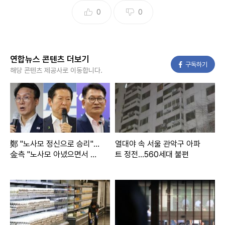
0
0
연합뉴스 콘텐츠 더보기
페이스북
구독하기
해당 콘텐츠 제공사로 이동합니다.
鄭 "노사모 정신으로 승리"…
열대야 속 서울 관악구 아파
金측 "노사모 아녔으면서 적
트 정전…560세대 불편
자행세"