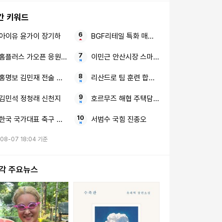
간 키워드
아이유 윤가이 장기하
BGF리테일 특화 매장 수익성
홈플러스 가오픈 응원 소비
이민근 안산시장 스마트 행정
홍명보 김민재 전술 확실한 감독
리산드로 팀 훈련 합류 예정
김민석 정청래 신천지
호르무즈 해협 주택담보대출 리스크
한국 국가대표 축구 악재 응급처치
서범수 국힘 진종오
08-07 18:04 기준
시각 주요뉴스