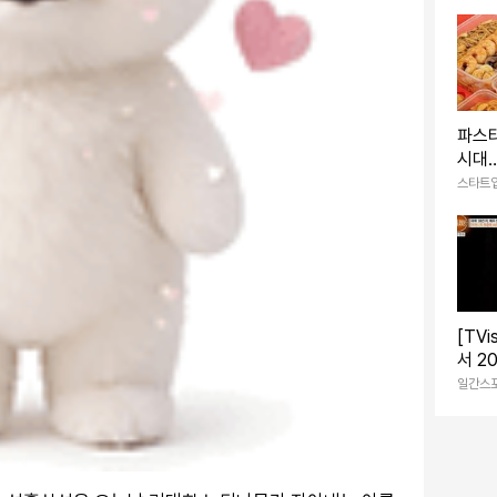
파스
시대…
처스 
스타트
[TV
서 2
자투리
일간스
눈물 