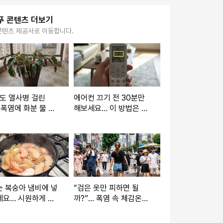
푸 콘텐츠 더보기
콘텐츠 제공사로 이동합니다.
도 열사병 걸린
에어컨 끄기 전 30분만
 폭염에 화분 물 줘
해보세요… 이 방법은 청
 때는 바로 '이 시간'
소비를 아껴줍니다
 복숭아 냄비에 넣
“검은 옷만 피하면 될
세요… 시원하게 꺼
까?”… 폭염 속 체감온도
는 달콤한 병조림 레
낮춰주는 옷차림은 따로
있다