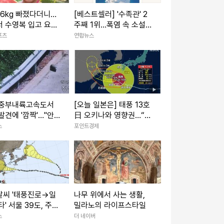
 6kg 빠졌다더니…
[베스트셀러] '수족관' 2
 수영복 입고 요염
주째 1위…폭염 속 소설
[IS하이컷]
인기
포츠
연합뉴스
 중부내륙고속도서
[오늘 일본은] 태풍 13호
발견에 '깜짝'…"안
日 오키나와 영향권…“주
 모의탄"(종합2보)
택 무너질 강풍” 최대 20
스
포인트경제
0㎜ 폭우
날씨 '태풍진로→일
나무 위에서 사는 생활,
타' 서울 39도, 주말
밀라노의 라이프스타일
비소식
스
더 네이버