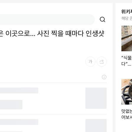
위키
해당 
품은 이곳으로… 사진 찍을 때마다 인생샷
“식물
다”…
야 할
맛없는
어보
내 먹
시피