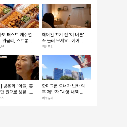
타도 패스트 캐주얼
에어컨 끄기 전 '이 버튼'
 위글리, 스트롱벤
꼭 눌러 보세요...에어컨
시드 투자 유치
수명이 늘어납니다
업엔
위키트리
is] 방은희 “아들, 美
한미그룹 오너가 법카 의
0만 원으로 생활…
혹 제보자 "사용 내역 전
 고기 먹는다고”
수 조사해야"… 신동국 회
포츠
아주경제
(특종세상)
장 연계설 부인