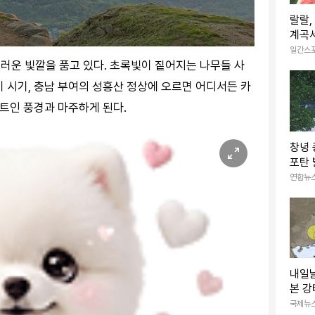
랄랄,
계곡서
포즈 
일간스
그러운 빛깔을 품고 있다. 초록빛이 짙어지는 나무들 사
 시기, 충남 부여의 성흥산 정상에 오르면 어디서든 카
 트인 풍경과 마주하게 된다.
창녕
포탄 
터지는
연합뉴
내일
본 강
엔 
국제뉴