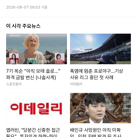
2026-08-07 06:03 기준
이 시각 주요뉴스
7기 옥순 “아직 모태 솔로…”
폭염에 멈춘 프로야구…기상
파격 금발 변신 (나솔사계)
사유 리그 중단 첫 사례
스포츠동아
이데일리
앱러빈, "당분간 신중한 접근
배인규 사망원인 아직 미확
필요"...투자의견 하향-파이퍼
인...인천 자택 발견 뒤 조사