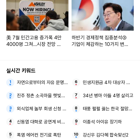
美 7월 민간고용 증가폭 4만
하반기 경제정책 집중분석③
4000명 그쳐…시장 전망 하
기업이 체감하는 10가지 변
회, 고용시장 둔화 신호
화…조달·금융·하도급의 규칙
이 바뀐다
실시간 키워드
자연으로부터의 자유 문명이 부른 지구의 위기
민생지원금 4차 대상자 전국 확
진주 정촌 소곡마을 햇빛소득마을
34년 병마 아들 4명 살리고
외식업체 놀부 회생 신청 尹 전 대통령 전속사진가
태풍 펄펄 끓는 한국 절망적인 
신동엽 대학로 공연계 비하 논란
이종석 아이유 장기하
폭염 에어컨 전기료 폭탄
강신우 김다혜 합숙맞선2