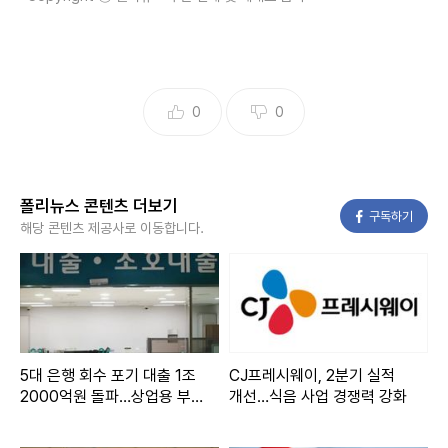
0
0
폴리뉴스 콘텐츠 더보기
페이스북
구독하기
해당 콘텐츠 제공사로 이동합니다.
5대 은행 회수 포기 대출 1조
CJ프레시웨이, 2분기 실적
2000억원 돌파…상업용 부
개선…식음 사업 경쟁력 강화
동산·중기 부실 확산에 건전
성 경고