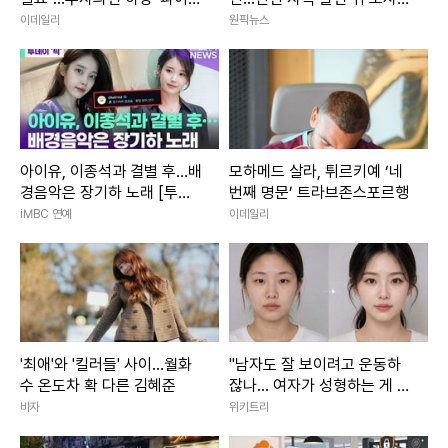
샌들러
진행
이데일리
원픽뉴스
아이유, 이종석과 결별 후…배
모하메드 살라, 튀르키예 ‘네
경음악은 장기하 노래 [투데
번째 명문’ 트라브존스포르행
이픽]
iMBC 연예
이데일리
'최애'와 '킬러들' 사이...월화
"남자도 잘 보이려고 운동하
수 온도차 확 다른 김혜준
잖나... 여자가 성형하는 게 대
체 왜 문제냐"
바자
위키트리