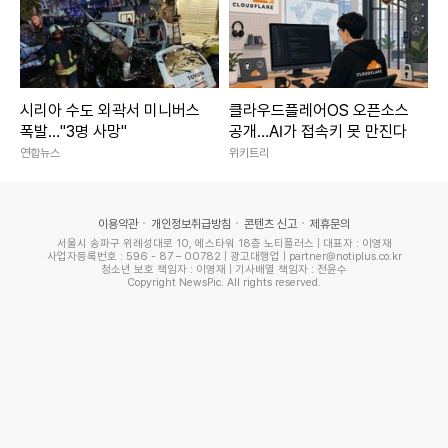
시리아 수도 외곽서 미니버스
클라우드플레어OS 오픈소스
폭발…"3명 사망"
공개…AI가 접속키 못 만진다
연합뉴스
위키트리
이용약관
개인정보취급방침
콘텐츠 신고
제휴문의
서울시 송파구 위례성대로 10, 에스타워 18층 노티플러스 | 대표자 : 이영재
사업자등록번호 : 596 - 87 – 00782 | 광고대행업 | partner@notiplus.co.kr
청소년 보호 책임자 : 이영재 | 기사배열 책임자 : 전윤수
Copyright NewsPic. All rights reserved.