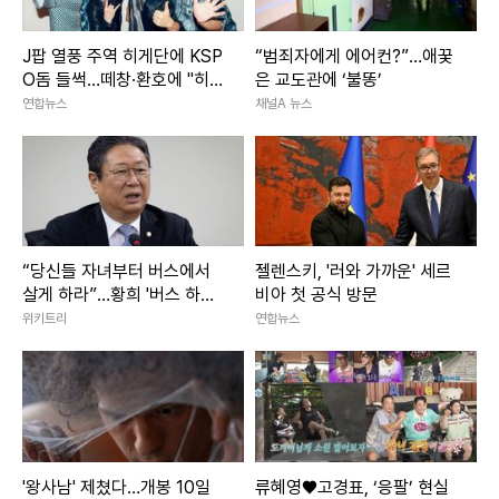
J팝 열풍 주역 히게단에 KSP
“범죄자에게 에어컨?”…애꿎
O돔 들썩…떼창·환호에 "히게
은 교도관에 ‘불똥’
야호"
연합뉴스
채널A 뉴스
“당신들 자녀부터 버스에서
젤렌스키, '러와 가까운' 세르
살게 하라”…황희 '버스 하우
비아 첫 공식 방문
스'에 직격탄
위키트리
연합뉴스
'왕사남' 제쳤다…개봉 10일
류혜영♥고경표, ‘응팔’ 현실