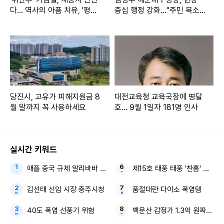
다… 역사의 아픔 치유, '평화
중심 행정 강화…"주민 목소
의 장'
리가 정책 출발점"
당진시, 고유가 피해지원금 8
대전교육청 교육국장에 명달
월 말까지 꼭 사용하세요
호… 9월 1일자 181명 인사
실시간 키워드
애플 중국 규제 알리바바 큐원
제15호 태풍 태풍 '찬홈' 동해
김선태 신임 시장 충주시청
품절대란 다이소 폭염템
40도 폭염 선풍기 위험
백운산 감정가 1.3억 원짜리 깜