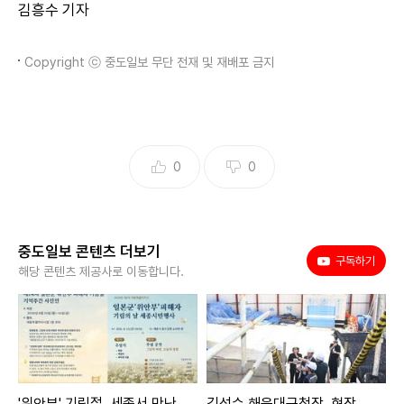
김흥수 기자
Copyright ⓒ 중도일보 무단 전재 및 재배포 금지
0
0
중도일보 콘텐츠 더보기
유튜브
구독하기
해당 콘텐츠 제공사로 이동합니다.
'위안부' 기림절, 세종서 만난
김성수 해운대구청장, 현장