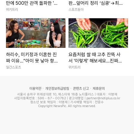
만에 500만 관객 돌파한 '대
판…앞머리 정리 ‘심쿵’→최고
작 영화'
7.8% (나혼산)
위키트리
스포츠동아
하리수, 미키정과 이혼한 진
요즘처럼 쌀 때 고추 잔뜩 사
짜 이유…“아이 못 낳아 항상
서 '이렇게' 해보세요...진짜
미안했다”
'밥도둑'이라 인정합니다
일간스포츠
위키트리
이용약관
개인정보취급방침
콘텐츠 신고
제휴문의
서울시 송파구 위례성대로 10, 에스타워 18층 노티플러스 | 대표자 : 이영재
사업자등록번호 : 596 - 87 – 00782 | 광고대행업 | partner@notiplus.co.kr
청소년 보호 책임자 : 이영재 | 기사배열 책임자 : 전윤수
Copyright NewsPic. All rights reserved.