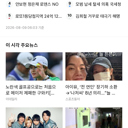
안보현 정은채 로맨스 NO
모범 납세 탈세 의혹 국세청
로또1등당첨지역 24억 1236회 로또당첨번호조회
김희철 거꾸로 태극기 해명
2026-08-09 06:03 기준
이 시각 주요뉴스
노란색 골프공으로는 처음으
아이유, ‘전 연인’ 장기하 소환
로 메이저 제패한 구와키[챔
→‘나저씨’ 8년 의리…“늘 든
피언스클럽]
든” [SD톡톡]
이데일리
스포츠동아