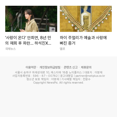
'사랑이 온다' 안희연, 8년 만
하이 주얼리가 예술과 사랑에
의 재회 후 파란… 하석진X윤
빠진 증거
하빈 독대
국제뉴스
엘르
이용약관
개인정보취급방침
콘텐츠 신고
제휴문의
서울시 송파구 위례성대로 10, 에스타워 18층 노티플러스 | 대표자 : 이영재
사업자등록번호 : 596 - 87 – 00782 | 광고대행업 | partner@notiplus.co.kr
청소년 보호 책임자 : 이영재 | 기사배열 책임자 : 전윤수
Copyright NewsPic. All rights reserved.