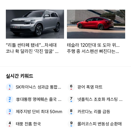
보 EX90 타보니
“리틀 싼타페 됐네”…차세대
테슬라 120만대 또 도마 위…
코나 확 달라진 ‘각진 얼굴’ 공
주행 중 서스펜션 빠진다는
개
신고 156건
실시간 키워드
SK하이닉스 성과급 통합노조
광어 폭염 마트
李대통령 명예훼손 출국 금지
넷플릭스 초호화 캐스팅 오징
제주지방 단비 최대 50㎜
카르다노 리플 급등
태풍 찬홈 한국
롤러코스피 변동성 순환매