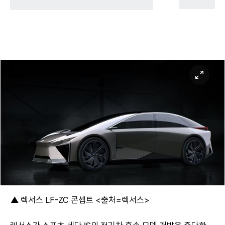
▲ 렉서스 LF-ZC 콘셉트 <출처=렉서스>