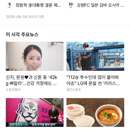
장동혁 李대통령 결혼 페널티
강원FC 일본 감바 오사카 ACL
2026-08-09 15:03 기준
이 시각 주요뉴스
신지, 문원♥과 신혼 중 ‘42k
"112승 투수인데 많이 물어봐
g 뼈말라’…건강 걱정에도 행
야죠" LG에 문을 연 '카라스
사 열일
코 스쿨'
스포츠동아
일간스포츠