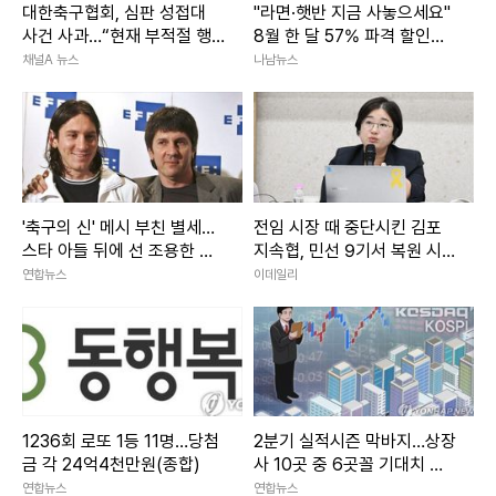
대한축구협회, 심판 성접대
"라면·햇반 지금 사놓으세요"
사건 사과…“현재 부적절 행
8월 한 달 57% 파격 할인행
위 없어”
사 3800개 품목 마트
채널A 뉴스
나남뉴스
'축구의 신' 메시 부친 별세…
전임 시장 때 중단시킨 김포
스타 아들 뒤에 선 조용한 조
지속협, 민선 9기서 복원 시
력자
동
연합뉴스
이데일리
1236회 로또 1등 11명…당첨
2분기 실적시즌 막바지…상장
금 각 24억4천만원(종합)
사 10곳 중 6곳꼴 기대치 웃
돌아
연합뉴스
연합뉴스