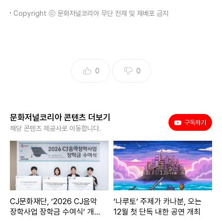
Copyright ⓒ 문화저널코리아 무단 전재 및 재배포 금지
0
0
문화저널코리아 콘텐츠 더보기
유튜브
구독하기
해당 콘텐츠 제공사로 이동합니다.
CJ문화재단, ‘2026 CJ음악
‘나루토’ 주제가 카나분, 오는
장학사업 장학금 수여식’ 개
12월 첫 단독 내한 공연 개최