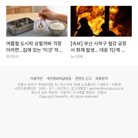
여름철 도시락 상할까봐 걱정
[속보] 부산 사하구 철강 공장
이라면…집에 있는 '이것' 하
서 화재 발생… 대응 1단계 발
나면 걱정 끝납니다
령·진화 중
위키트리
뉴스앤북
이용약관
개인정보취급방침
콘텐츠 신고
제휴문의
서울시 송파구 위례성대로 10, 에스타워 18층 노티플러스 | 대표자 : 이영재
사업자등록번호 : 596 - 87 – 00782 | 광고대행업 | partner@notiplus.co.kr
청소년 보호 책임자 : 이영재 | 기사배열 책임자 : 전윤수
Copyright NewsPic. All rights reserved.