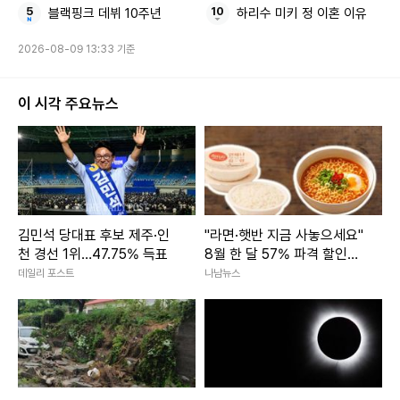
블랙핑크 데뷔 10주년
하리수 미키 정 이혼 이유
2026-08-09 13:33 기준
이 시각 주요뉴스
김민석 당대표 후보 제주·인
"라면·햇반 지금 사놓으세요"
천 경선 1위…47.75% 득표
8월 한 달 57% 파격 할인행
사 3800개 품목 마트
데일리 포스트
나남뉴스