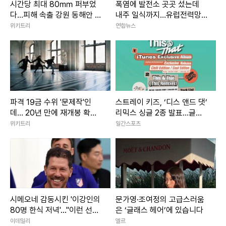
시간당 최대 80㎜ 퍼부었
폭염에 발전소 곳곳 섰는데
다…피해 속출 강원 동해안 폭
내주 일식까지…유럽전력망
우 상황
'긴장'
위키트리
연합뉴스
파격 19금 수위 '문제작'인
스트레이 키즈, ‘디스 앤드 댓’
데… 20년 만에 재개봉 확정
리믹스 싱글 2종 발표…글로
된 영화
벌 열기 잇는다
위키트리
일간스포츠
시메오네 감동시킨 '이강인의
문가영·조여정의 고급스러움
80명 한식 저녁'..."이런 선수
은 ‘글래스 헤어’에 있습니다
필요했다"
이데일리
엘르