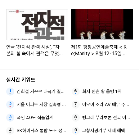
최... 젊은 음악인의 글로벌 도
전에 힘 싣는다
연극 '전지적 관객 시점', “자
제1회 평창공연예술축제 < R
본의 힘 속에서 관객은 무엇
e;Manity > 8월 12~15일 알
을 원하는가?”
펜시아 리조트서 ‘Re;Manit
y’ 주제로 개최!
실시간 키워드
김희철 거꾸로 태극기 결혼 발표
화사 젠슨 황 음방 1위
서울 아파트 시장 실속형 소형
아오이 소라 AV 배우 주학년
폭염 40도 식품업계
빙그레 부라보콘 전국 어린이 
SK하이닉스 통합 노조 성과급
고향사랑기부 세제 혜택