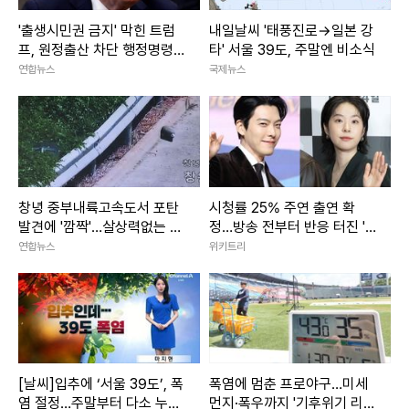
'출생시민권 금지' 막힌 트럼
내일날씨 '태풍진로→일본 강
프, 원정출산 차단 행정명령
타' 서울 39도, 주말엔 비소식
서명(종합)
연합뉴스
국제뉴스
창녕 중부내륙고속도서 포탄
시청률 25% 주연 출연 확
발견에 '깜짝'…살상력없는 모
정…방송 전부터 반응 터진 '7
의탄(종합)
00만 뷰 웹툰' 원작 드라마
연합뉴스
위키트리
[날씨]입추에 ‘서울 39도’, 폭
폭염에 멈춘 프로야구…미세
염 절정…주말부터 다소 누그
먼지·폭우까지 '기후위기 리