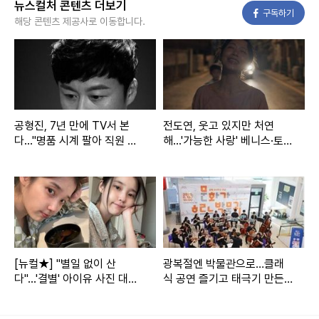
뉴스컬처 콘텐츠 더보기
페이스북
구독하기
해당 콘텐츠 제공사로 이동합니다.
공형진, 7년 만에 TV서 본
전도연, 웃고 있지만 처연
다..."명품 시계 팔아 직원 월
해...'가능한 사랑' 베니스·토론
급 해결" 무슨 일 있었나
토 이어 '뉴욕영화제' 초청
[뉴컬★] "별일 없이 산
광복절엔 박물관으로…클래
다"...'결별' 아이유 사진 대방
식 공연 즐기고 태극기 만든
출, 배경음악 '장기하와 얼굴
다
들'