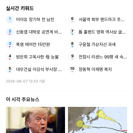
실시간 키워드
아이유 장기하 전 남친
서울역 북부 랜드마크 주거지 
신동엽 대학로 공연계 비하 논란
톰 홀랜드 영화 역사상 글로벌 
폭염 에어컨 15만원
구윤철 가상자산 과세
방은희 고독사한 母 눈물
전참시 리센느 99평 새 숙소
대우건설 이강석 부사장 김보현 대표
장동혁 이재명 복지
2026-08-07 12:33 기준
이 시각 주요뉴스