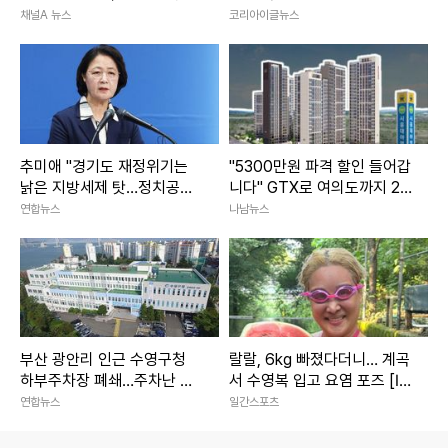
러져
그' 현실됐다
채널A 뉴스
코리아이글뉴스
추미애 "경기도 재정위기는
"5300만원 파격 할인 들어갑
낡은 지방세제 탓…정치공방
니다" GTX로 여의도까지 20
말아야"
분 경기도 '이 아파트' 전망
연합뉴스
나남뉴스
부산 광안리 인근 수영구청
랄랄, 6kg 빠졌다더니… 계곡
하부주차장 폐쇄…주차난 우
서 수영복 입고 요염 포즈 [IS
려
하이컷]
연합뉴스
일간스포츠