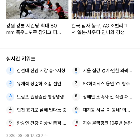
강원 강릉 시간당 최대 80
한국 남자 농구, AG 조별리그
㎜ 폭우…도로 잠기고 피서
서 일본·사우디·인니와 경쟁
객 고립
실시간 키워드
김선태 신임 시장 충주시청
서울 집값 경기·인천 외곽으로
유재석 정준하 소송 선언
SK하이닉스 용인 Y2 청주 M17
트럼프 원정출산 행정명령
정해인 소속사 전 직원 패딩 선
인천 흉기로 살해 말다툼 중
대치동 서울 '이 동네' 의대 50
한승연 건강 이상설 충격 근황
지수 블랙핑크 10주년 논란
2026-08-08 17:33 기준