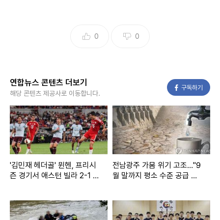
0
0
연합뉴스 콘텐츠 더보기
페이스북
구독하기
해당 콘텐츠 제공사로 이동합니다.
'김민재 헤더골' 뮌헨, 프리시
전남광주 가뭄 위기 고조…"9
즌 경기서 애스턴 빌라 2-1 격
월 말까지 평소 수준 공급 가
파
능"