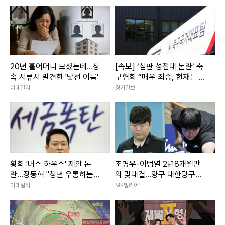
20년 홀어머니 모셨는데…상
[속보] ‘심판 성접대 논란’ 축
속 서류서 발견한 '낯선 이름'
구협회 “매우 죄송, 현재는 그
런 행위 절대 없어”
이데일리
경기일보
황희 '버스 하우스' 제안 논
조명우-이범열 2년8개월만
란…장동혁 "청년 우롱하는
의 맞대결…양구 대한당구연
정책"
맹회장배 男4강서 격돌
이데일리
MK빌리어드