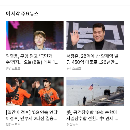
이 시각 주요뉴스
임영웅, 무명 딛고 ‘국민가
서장훈, 28억에 산 양재역 빌
수’까지... 오늘(8일) 데뷔 10
딩 450억 매물로…26년만
주년
시장에
일간스포츠
일간스포츠
[일간 이정후] '6G 연속 안타'
美, 공격잠수함 19척 순항미
이정후, 만루서 2타점 결승타
사일잠수함 전환…中 견제 강
작렬
화
일간스포츠
연합뉴스