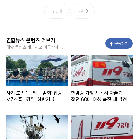
0
0
연합뉴스 콘텐츠 더보기
페이스북
구독하기
해당 콘텐츠 제공사로 이동합니다.
사기·도박 '돈 되는 범죄' 집중
한밤중 가평 계곡서 다슬기
MZ조폭…경찰, 하반기 소탕
잡던 60대 여성 숨진 채 발견
작전