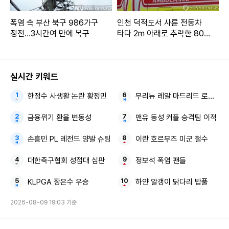
폭염 속 부산 북구 986가구
인천 덕적도서 사륜 전동차
정전…3시간여 만에 복구
타다 2m 아래로 추락한 80
대 사망
실시간 키워드
한정수 사생활 논란 황정민
무리뉴 레알 마드리드 로드리 
금융위기 환율 변동성
맨유 동성 커플 승격팀 이적
손흥민 PL 레전드 양발 슈팅
이란 호르무즈 미군 철수
대한축구협회 성접대 심판
정보석 폭염 팬들
KLPGA 장은수 우승
하얀 알갱이 닭다리 밥풀
2026-08-09 19:03 기준