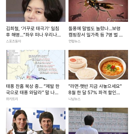
김희철, ‘거꾸로 태극기’ 일침
돌풍에 말벌도 놀랐나…보령
후 해명…“좌우 떠나 우리나
캠핑장서 일가족 등 7명 벌 쏘
라 국기”[SD이슈]
임
스포츠동아
연합뉴스
태풍 찬홈 북상 중... “제발 한
"라면·햇반 지금 사놓으세요"
국으로 태풍 와달라” 말 나오
8월 한 달 57% 파격 할인행
는 이유
사 3800개 품목 마트
위키트리
나남뉴스