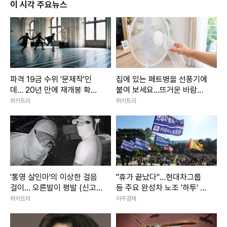
이 시각 주요뉴스
파격 19금 수위 '문제작'인
집에 있는 페트병을 선풍기에
데… 20년 만에 재개봉 확정
붙여 보세요...뜨거운 바람이
된 영화
확 달라졌습니다
위키트리
위키트리
'통영 살인마'의 이상한 걸음
"휴가 끝났다"…현대차그룹
걸이... 오른발이 평발 (신고
등 주요 완성차 노조 '하투' 재
금 1억)
개
위키트리
아주경제