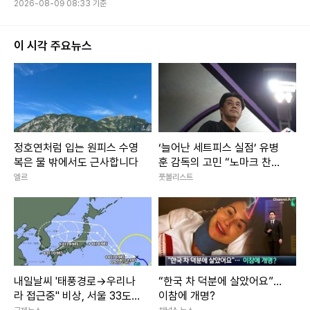
2026-08-09 08:33 기준
이 시각 주요뉴스
정호연처럼 입는 원피스 수영
‘늘어난 세트피스 실점’ 유병
복은 물 밖에서도 근사합니다
훈 감독의 고민 “노마크 찬스
주는 건 구조적 문제, 상대 패
엘르
풋볼리스트
턴 더 연구해야” [케터뷰]
내일날씨 '태풍경로→우리나
“한국 차 덕분에 살았어요”…
라 접근중" 비상, 서울 33도
이참에 개명?