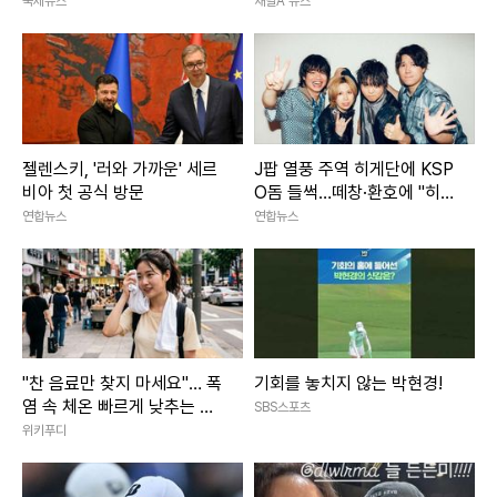
폭염
국제뉴스
채널A 뉴스
젤렌스키, '러와 가까운' 세르
J팝 열풍 주역 히게단에 KSP
비아 첫 공식 방문
O돔 들썩…떼창·환호에 "히게
야호"
연합뉴스
연합뉴스
"찬 음료만 찾지 마세요"… 폭
기회를 놓치지 않는 박현경!
염 속 체온 빠르게 낮추는 법
SBS스포츠
은?
위키푸디