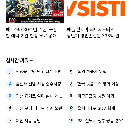
페르소나 30주년 기념, 극장
매출 반토막 데브시스터즈,
판 애니 기간 한정 무료 공개
상반기 영업손실만 333억 원
실시간 키워드
임영웅 무명 딛고 데뷔 10년
폭염 선풍기 위험
김선태 신임 시장 충주시청
한국 넷플릭스 영화 거장
인천 흉기로 엄마 살해 계양경기장 18홀 파크골프장
파크골프장 창원 더위
정전 분당 아파트 주민 불편
올림픽대로 SUV 화재
대전 세종 충남
3기 신도시 정부 공급 청약