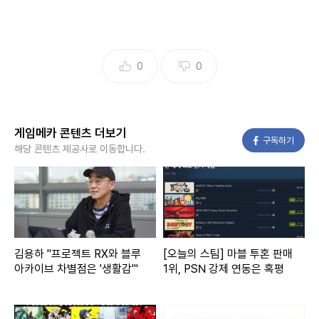
0
0
게임메카 콘텐츠 더보기
페이스북
구독하기
해당 콘텐츠 제공사로 이동합니다.
김용하 "프로젝트 RX와 블루
[오늘의 스팀] 마블 투혼 판매
아카이브 차별점은 '생활감'"
1위, PSN 강제 연동은 혹평