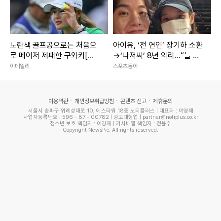
노란색 골프공으로는 처음으
아이유, ‘전 연인’ 장기하 소환
로 메이저 제패한 구와키[챔
→‘나저씨’ 8년 의리…“늘 든
피언스클럽]
든” [SD톡톡]
이데일리
스포츠동아
이용약관
개인정보취급방침
콘텐츠 신고
제휴문의
서울시 송파구 위례성대로 10, 에스타워 18층 노티플러스 | 대표자 : 이영재
사업자등록번호 : 596 - 87 – 00782 | 광고대행업 | partner@notiplus.co.kr
청소년 보호 책임자 : 이영재 | 기사배열 책임자 : 전윤수
Copyright NewsPic. All rights reserved.