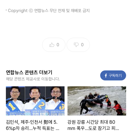
Copyright ⓒ 연합뉴스 무단 전재 및 재배포 금지
0
0
연합뉴스 콘텐츠 더보기
페이스북
구독하기
해당 콘텐츠 제공사로 이동합니다.
김민석, 제주·인천서 鄭에 5.
강원 강릉 시간당 최대 80
6%p차 승리…누적 득표는 초
㎜ 폭우…도로 잠기고 피서