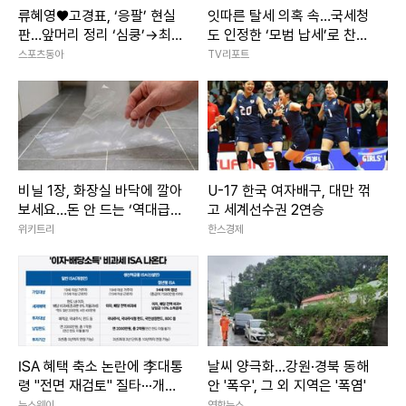
류혜영♥고경표, ‘응팔’ 현실
잇따른 탈세 의혹 속…국세청
판…앞머리 정리 ‘심쿵’→최고
도 인정한 ‘모범 납세’로 찬사
7.8% (나혼산)
받은 ★들 [종합]
스포츠동아
TV리포트
비닐 1장, 화장실 바닥에 깔아
U-17 한국 여자배구, 대만 꺾
보세요…돈 안 드는 ‘역대급
고 세계선수권 2연승
꼼수’ 발견
위키트리
한스경제
ISA 혜택 축소 논란에 李대통
날씨 양극화…강원·경북 동해
령 "전면 재검토" 질타···개선
안 '폭우', 그 외 지역은 '폭염'
안 마련 착수
뉴스웨이
연합뉴스