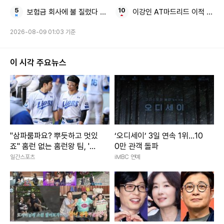
보험금 회사에 불 질렀다 60대 임원
이강인 AT마드리드 이적 이유
2026-08-09 01:03 기준
이 시각 주요뉴스
"삼파룸파요? 뿌듯하고 멋있
‘오디세이’ 3일 연속 1위…10
죠" 홈런 없는 홈런왕 팀, '최
0만 관객 돌파
단신 듀오' 김지찬-김성윤 덕
일간스포츠
iMBC 연예
에 산다 [IS 스타]