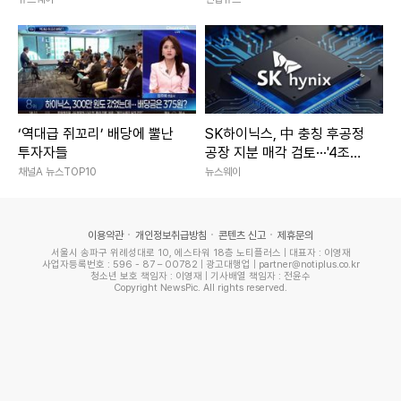
‘역대급 쥐꼬리’ 배당에 뿔난
SK하이닉스, 中 충칭 후공정
투자자들
공장 지분 매각 검토···'4조원
규모'
채널A 뉴스TOP10
뉴스웨이
이용약관
개인정보취급방침
콘텐츠 신고
제휴문의
서울시 송파구 위례성대로 10, 에스타워 18층 노티플러스 | 대표자 : 이영재
사업자등록번호 : 596 - 87 – 00782 | 광고대행업 | partner@notiplus.co.kr
청소년 보호 책임자 : 이영재 | 기사배열 책임자 : 전윤수
Copyright NewsPic. All rights reserved.