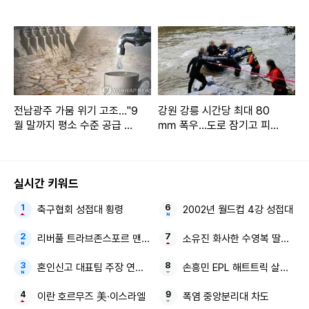
박빙
객 고립(종합)
전남광주 가뭄 위기 고조…"9
강원 강릉 시간당 최대 80
월 말까지 평소 수준 공급 가
㎜ 폭우…도로 잠기고 피서
능"
객 고립
실시간 키워드
축구협회 성접대 횡령
2002년 월드컵 4강 성접대
리버풀 트라브존스포르 맨유
소유진 화사한 수영복 딸과 함
혼인신고 대표팀 주장 연예인과 염문
손흥민 EPL 해트트릭 살라와 
이란 호르무즈 美·이스라엘
폭염 중앙분리대 차도