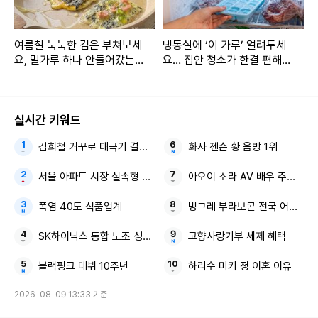
여름철 눅눅한 김은 부쳐보세
냉동실에 ‘이 가루’ 얼려두세
요, 밀가루 하나 안들어갔는
요… 집안 청소가 한결 편해집
데 고소하고 바삭해요
니다
실시간 키워드
김희철 거꾸로 태극기 결혼 발표
화사 젠슨 황 음방 1위
서울 아파트 시장 실속형 소형
아오이 소라 AV 배우 주학년
폭염 40도 식품업계
빙그레 부라보콘 전국 어린이 
SK하이닉스 통합 노조 성과급
고향사랑기부 세제 혜택
블랙핑크 데뷔 10주년
하리수 미키 정 이혼 이유
2026-08-09 13:33 기준