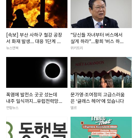
[속보] 부산 사하구 철강 공장
“당신들 자녀부터 버스에서
서 화재 발생… 대응 1단계 발
살게 하라”…황희 '버스 하우
령·진화 중
스'에 직격탄
뉴스앤북
위키트리
폭염에 발전소 곳곳 섰는데
문가영·조여정의 고급스러움
내주 일식까지…유럽전력망
은 ‘글래스 헤어’에 있습니다
'긴장'
연합뉴스
엘르