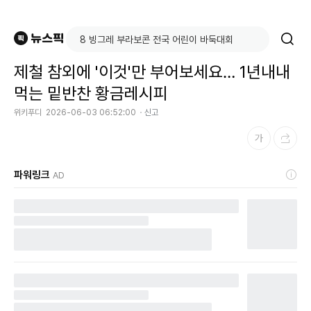
제철 참외에 '이것'만 부어보세요… 1년내내
먹는 밑반찬 황금레시피
위키푸디
2026-06-03 06:52:00
신고
파워링크
AD