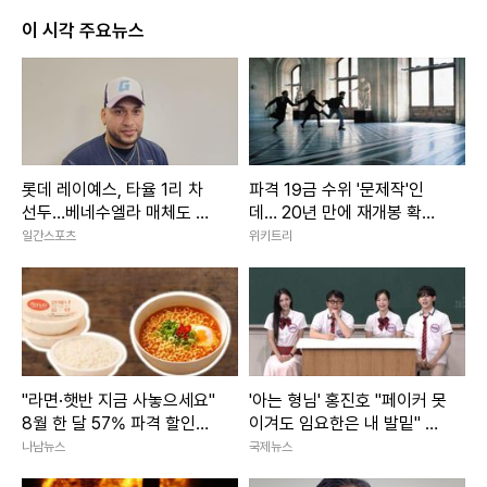
이 시각 주요뉴스
롯데 레이예스, 타율 1리 차
파격 19금 수위 '문제작'인
선두…베네수엘라 매체도 주
데… 20년 만에 재개봉 확정
목
된 영화
일간스포츠
위키트리
"라면·햇반 지금 사놓으세요"
'아는 형님' 홍진호 "페이커 못
8월 한 달 57% 파격 할인행
이겨도 임요한은 내 발밑" 폭
사 3800개 품목 마트
소
나남뉴스
국제뉴스