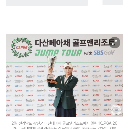
2일 전라남도 강진군 다산베아채 골프앤리조트에서 열린 ‘KLPGA 20
26 다산베아채 골프앤리조트 점프투어 with SBS골프 7차전’. 지연