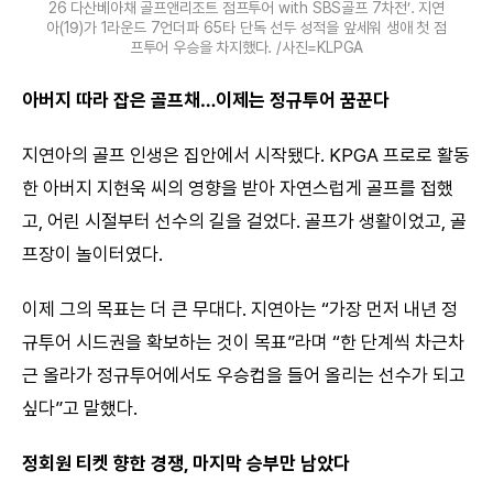
26 다산베아채 골프앤리조트 점프투어 with SBS골프 7차전’. 지연
아(19)가 1라운드 7언더파 65타 단독 선두 성적을 앞세워 생애 첫 점
프투어 우승을 차지했다. /사진=KLPGA
아버지 따라 잡은 골프채…이제는 정규투어 꿈꾼다
지연아의 골프 인생은 집안에서 시작됐다. KPGA 프로로 활동
한 아버지 지현욱 씨의 영향을 받아 자연스럽게 골프를 접했
고, 어린 시절부터 선수의 길을 걸었다. 골프가 생활이었고, 골
프장이 놀이터였다.
이제 그의 목표는 더 큰 무대다. 지연아는 “가장 먼저 내년 정
규투어 시드권을 확보하는 것이 목표”라며 “한 단계씩 차근차
근 올라가 정규투어에서도 우승컵을 들어 올리는 선수가 되고
싶다”고 말했다.
정회원 티켓 향한 경쟁, 마지막 승부만 남았다