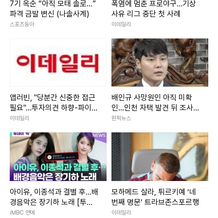
7기 옥순 “아직 모태 솔로…”
폭염에 멈춘 프로야구…기상
파격 금발 변신 (나솔사계)
사유 리그 중단 첫 사례
스포츠동아
이데일리
앱러빈, "당분간 신중한 접근
배인규 사망원인 아직 미확
필요"...투자의견 하향-파이퍼
인...인천 자택 발견 뒤 조사
샌들러
진행
이데일리
원픽뉴스
아이유, 이종석과 결별 후…배
모하메드 살라, 튀르키예 ‘네
경음악은 장기하 노래 [투데
번째 명문’ 트라브존스포르행
이픽]
iMBC 연예
이데일리