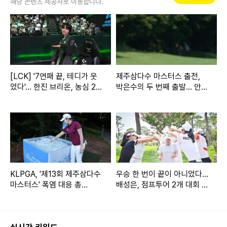
해당 콘텐츠 제공사로 이동합니다.
[LCK] '7연패 끝, 테디가 웃
제주삼다수 마스터스 출전,
었다'... 한진 브리온, 농심 2-1
박은수의 두 번째 출발... 안국
제압하며 반등 신호탄
건강이 함께 걷는다
KLPGA, '제13회 제주삼다수
우승 한 번이 끝이 아니었다...
마스터스' 폭염 대응 총
배성은, 점프투어 2개 대회 연
력…"선수·갤러리 안전 최우
속 제패
선"