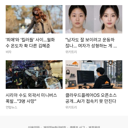
'최애'와 '킬러들' 사이...월화
"남자도 잘 보이려고 운동하
수 온도차 확 다른 김혜준
잖나... 여자가 성형하는 게 대
체 왜 문제냐"
바자
위키트리
시리아 수도 외곽서 미니버스
클라우드플레어OS 오픈소스
폭발…"3명 사망"
공개…AI가 접속키 못 만진다
연합뉴스
위키트리
이용약관
개인정보취급방침
콘텐츠 신고
제휴문의