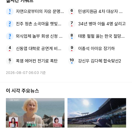
실시간 키워드
자연으로부터의 자유 문명이 부른 지구의 위기
민생지원금 4차 대상자 전국 확
진주 정촌 소곡마을 햇빛소득마을
34년 병마 아들 4명 살리고
외식업체 놀부 회생 신청 尹 전 대통령 전속사진가
태풍 펄펄 끓는 한국 절망적인 
신동엽 대학로 공연계 비하 논란
이종석 아이유 장기하
폭염 에어컨 전기료 폭탄
강신우 김다혜 합숙맞선2
2026-08-07 06:03 기준
이 시각 주요뉴스