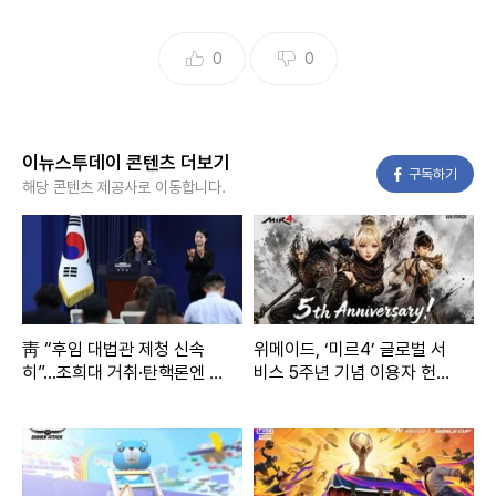
0
0
이뉴스투데이 콘텐츠 더보기
페이스북
구독하기
해당 콘텐츠 제공사로 이동합니다.
靑 “후임 대법관 제청 신속
위메이드, ‘미르4’ 글로벌 서
히”...조희대 거취·탄핵론엔 거
비스 5주년 기념 이용자 헌정
리 둬
영상 공개