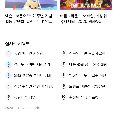
넥슨, ‘서든어택’ 21주년 기념
배틀그라운드 모바일, 최상위
협동 콘텐츠 ‘UP투게더’ 업데
국제 대회 ‘2026 PMWC’ 개
이트
막
실시간 키워드
폭염 에어컨 기상청
신동엽 국민 MC 댓글창 박살
경기도 추미애 재정위기
태풍 펄펄 끓는 한국 절망적인 
SBS 생방송 투데이 강화 맛집
박진영 아토피 고수 식단
검찰 수사권 전면 폐지 단계적 시행
트럼프 이란전 국방장관
청년대출 정부
황정민 사생 스토킹
2026-08-07 08:33 기준