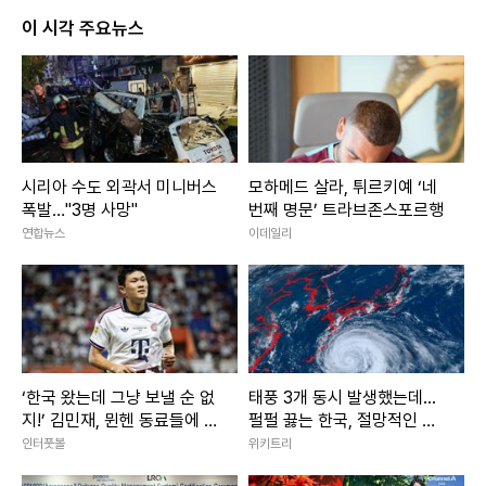
이 시각 주요뉴스
시리아 수도 외곽서 미니버스
모하메드 살라, 튀르키예 ‘네
폭발…"3명 사망"
번째 명문’ 트라브존스포르행
연합뉴스
이데일리
‘한국 왔는데 그냥 보낼 순 없
태풍 3개 동시 발생했는데...
지!’ 김민재, 뮌헨 동료들에 한
펄펄 끓는 한국, 절망적인 소
턱냈다 “투어 기념 특별한 한
식 떴다
인터풋볼
위키트리
국식 치킨 대접”