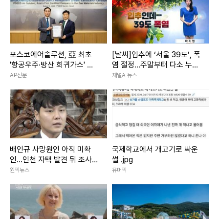
포스코에어솔루션, 亞 최초
[날씨]입추에 ‘서울 39도’, 폭
'항공우주·방산 희귀가스' 품
염 절정…주말부터 다소 누그
질 문턱 넘었다
러져
AP신문
채널A 뉴스
배인규 사망원인 아직 미확
국제학교에서 개고기로 싸운
인...인천 자택 발견 뒤 조사
썰 .jpg
진행
원픽뉴스
유머픽