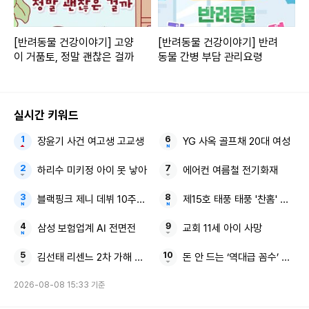
[반려동물 건강이야기] 고양
[반려동물 건강이야기] 반려
이 거품토, 정말 괜찮은 걸까
동물 간병 부담 관리요령
실시간 키워드
장윤기 사건 여고생 고교생
YG 사옥 골프채 20대 여성
하리수 미키정 아이 못 낳아
에어컨 여름철 전기화재
블랙핑크 제니 데뷔 10주년 장문의 편지
제15호 태풍 태풍 '찬홈' 동해
삼성 보험업계 AI 전면전
교회 11세 아이 사망
김선태 리센느 2차 가해 논란 8초짜리 근황 영상
돈 안 드는 ‘역대급 꼼수’ 비닐 
2026-08-08 15:33 기준