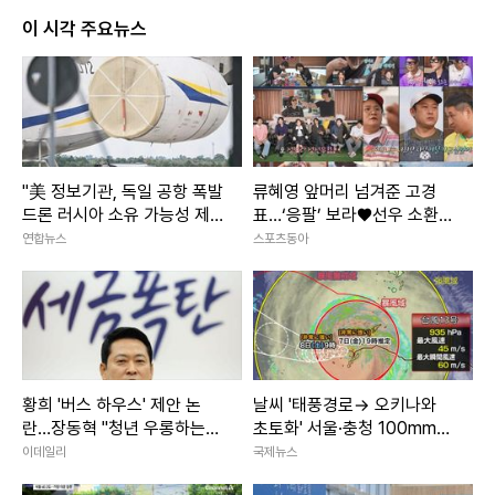
이 시각 주요뉴스
"美 정보기관, 독일 공항 폭발
류혜영 앞머리 넘겨준 고경
드론 러시아 소유 가능성 제
표…‘응팔’ 보라♥선우 소환
기"
(나혼산)
연합뉴스
스포츠동아
황희 '버스 하우스' 제안 논
날씨 '태풍경로→ 오키나와
란…장동혁 "청년 우롱하는
초토화' 서울·충청 100mm이
정책"
상 소나기 주말날씨
이데일리
국제뉴스