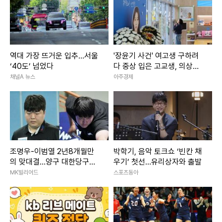
역대 가장 뜨거운 입추…서울
'장윤기 사건' 여고생 구하려
‘40도’ 넘었다
다 중상 입은 고교생, 의상자
인정
채널A 뉴스
아주경제
조명우-이범열 2년8개월만
박학기, 음악 토크쇼 ‘빈칸 채
의 맞대결…양구 대한당구연
우기’ 첫선…유리상자와 출발
맹회장배 男4강서 격돌
MK빌리어드
스포츠동아