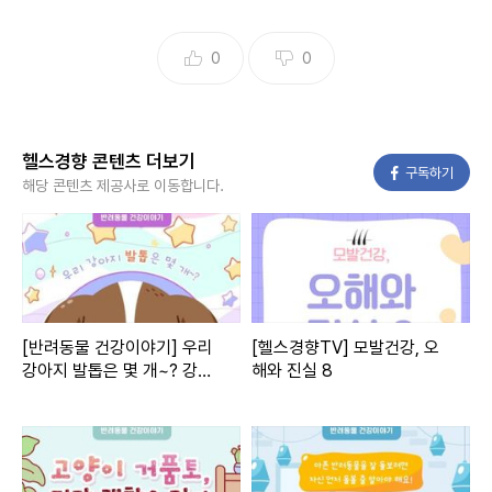
0
0
헬스경향 콘텐츠 더보기
페이스북
구독하기
해당 콘텐츠 제공사로 이동합니다.
[반려동물 건강이야기] 우리
[헬스경향TV] 모발건강, 오
강아지 발톱은 몇 개~? 강아
해와 진실 8
지도 며느리발톱이 있다?