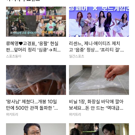
류혜영♥고경표, ‘응팔’ 현실
리센느, 제니·에이티즈 제치
판…앞머리 정리 ‘심쿵’→최고
고 ‘음중’ 정상... ‘프리티 걸’ 1
7.8% (나혼산)
위
스포츠동아
일간스포츠
'왕사남' 제쳤다…개봉 10일
비닐 1장, 화장실 바닥에 깔아
만에 500만 관객 돌파한 '대
보세요…돈 안 드는 ‘역대급
작 영화'
꼼수’ 발견
위키트리
위키트리