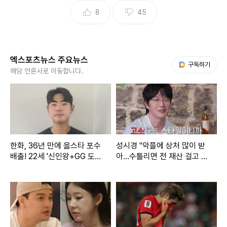
8
45
엑스포츠뉴스 주요뉴스
다음 My뉴스
구독하기
해당 언론사로 이동합니다.
한화, 36년 만에 올스타 포수
성시경 "악플에 상처 많이 받
배출! 22세 '신인왕+GG 도
아…수틀리면 전 재산 걸고 고
전' 괜히 하겠나→"홈런 더
소" (짠한형)
비? 감히 낄 수 있을지…"