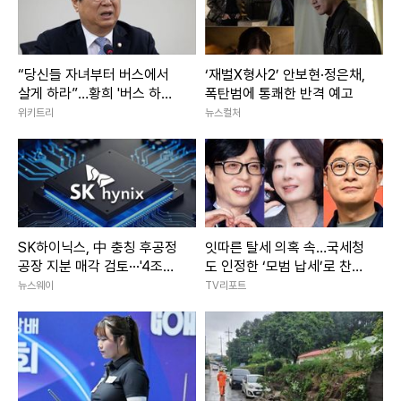
“당신들 자녀부터 버스에서
‘재벌X형사2’ 안보현·정은채,
살게 하라”…황희 '버스 하우
폭탄범에 통쾌한 반격 예고
스'에 직격탄
위키트리
뉴스컬처
SK하이닉스, 中 충칭 후공정
잇따른 탈세 의혹 속…국세청
공장 지분 매각 검토···'4조원
도 인정한 ‘모범 납세’로 찬사
규모'
받은 ★들 [종합]
뉴스웨이
TV리포트