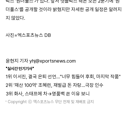
릭스 '원더풀스'가 있다. 앞서 넷플릭스 측은 오는 2분기에 '원
더풀스'를 공개할 것이라 밝혔지만 자세한 공개 일정은 알려지
지 않았다.
사진=엑스포츠뉴스 DB
윤현지 기자 yhj@xportsnews.com
"실시간 인기기사"
1위
이서진, 결국 은퇴 선언…"너무 힘들어 후회, 마지막 작품"
2위
'재산 100억' 조혜련, 재벌급 돈 자랑…극장 인수
3위
화사, 스태프에 차→명품백 쏜 이유 보니
Copyright ⓒ 엑스포츠뉴스 무단 전재 및 재배포 금지