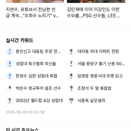
지연수, 유튜브서 전남편 언
김민재에 이어 이강인도 이런
급 계속…"조회수 노리기" vs
수모를…PSG 선수들, LEE
"문제 없다" [엑's 이슈]
빼고 전원 월드컵 32강 진출
실시간 키워드
혼인신고 대표팀 주장 연예인과 염문
대치동 의대 아파트 전망
성접대 축구협회 외신들
서울 중랑구 흉기 난동 60대 
한정수 심판 성접대 축협
임영웅 영웅시대 무명 딛고
박은수 정규투어 골프 선수
조정석 두 딸 볶음밥
2002년 월드컵 4강 성접대
식중독 살모넬라
2026-08-09 02:03 기준
이 시각 주요뉴스