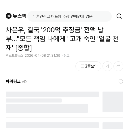
차은우, 결국 '200억 추징금' 전액 납
부…"모든 책임 나에게" 고개 숙인 '얼굴 천
재' [종합]
엑스포츠뉴스
2026-04-08 21:31:39
신고
3줄요약
파워링크
AD