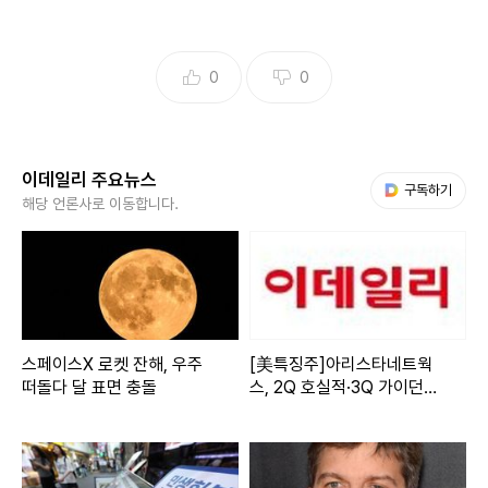
0
0
이데일리 주요뉴스
다음 My뉴스
구독하기
해당 언론사로 이동합니다.
스페이스X 로켓 잔해, 우주
[美특징주]아리스타네트웍
떠돌다 달 표면 충돌
스, 2Q 호실적·3Q 가이던스
기대에 주가 7% 상승