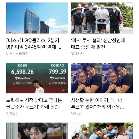
[비즈+]LG유플러스, 2분기
‘마약 투약 혐의’ 신남성연대
영업이익 3445억원 '역대 최
대표 숨진 채 발견
대'…AIDC·B2B 호실적 견인
비즈니스플러스
일요시사
노력해도 성적 낮다고 혼나는
사생활 논란 이이경, "나 너
꼴…'주가 누르기' 과세 논란
부르고 있어" 해외 여배우와
스킨십 근황 포착
이데일리
위키트리