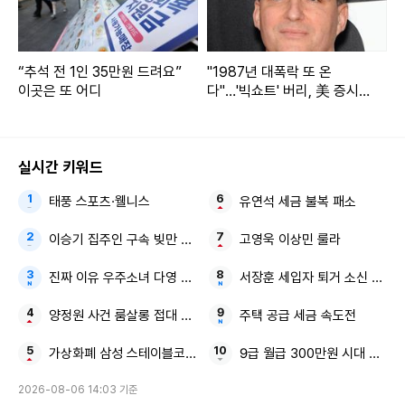
“추석 전 1인 35만원 드려요”
"1987년 대폭락 또 온
이곳은 또 어디
다"…'빅쇼트' 버리, 美 증시에
경고
실시간 키워드
태풍 스포츠·웰니스
유연석 세금 불복 패소
이승기 집주인 구속 빚만 73억
고영욱 이상민 룰라
진짜 이유 우주소녀 다영 정형돈 한유라
서장훈 세입자 퇴거 소신 발언
양정원 사건 룸살롱 접대 전 강남서 수사팀장
주택 공급 세금 속도전
가상화폐 삼성 스테이블코인
9급 월급 300만원 시대 공무
2026-08-06 14:03 기준