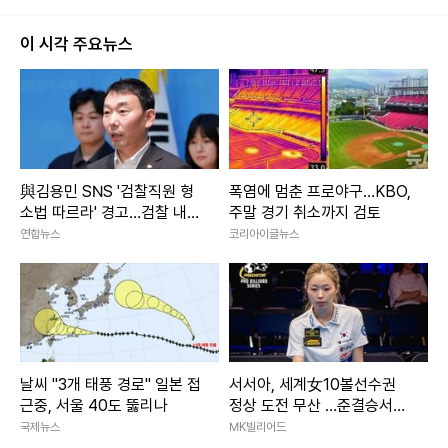
이 시각 주요뉴스
與김용민 SNS '검찰직원 형
폭염에 멈춘 프로야구…KBO,
소법 따르라' 경고…검찰 내부
주말 경기 취소까지 검토
망 부글
연합뉴스
코리아이글뉴스
날씨 "3개 태풍 경로" 일본 접
서서아, 세계女10볼선수권
근중, 서울 40도 뚫리나
정상 도전 무산 …준결승서
‘디펜딩챔프’ 체즈카에 석패
국제뉴스
MK빌리어드